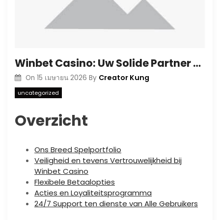
Winbet Casino: Uw Solide Partner aangaande Online Speelvermaak
Creator Kung
On
15 เมษายน 2026
By
uncategorized
Overzicht
Ons Breed Spelportfolio
Veiligheid en tevens Vertrouwelijkheid bij
Winbet Casino
Flexibele Betaalopties
Acties en Loyaliteitsprogramma
24/7 Support ten dienste van Alle Gebruikers