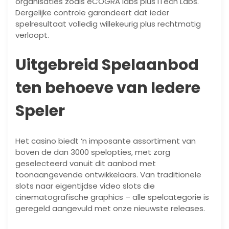
organisaties zoals eCOGRA labs plus iTech Labs.
Dergelijke controle garandeert dat ieder
spelresultaat volledig willekeurig plus rechtmatig
verloopt.
Uitgebreid Spelaanbod
ten behoeve van Iedere
Speler
Het casino biedt ‘n imposante assortiment van
boven de dan 3000 spelopties, met zorg
geselecteerd vanuit dit aanbod met
toonaangevende ontwikkelaars. Van traditionele
slots naar eigentijdse video slots die
cinematografische graphics – alle spelcategorie is
geregeld aangevuld met onze nieuwste releases.