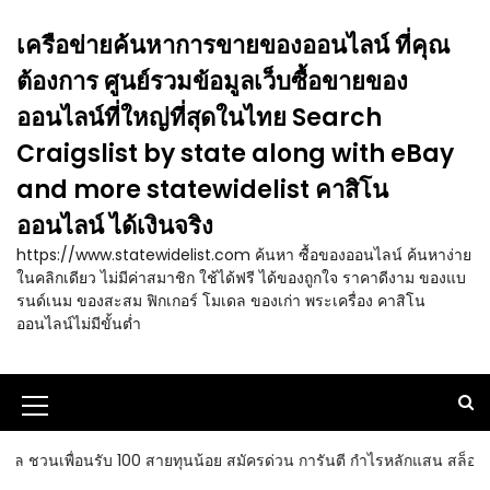
S
k
เครือข่ายค้นหาการขายของออนไลน์ ที่คุณ
i
ต้องการ ศูนย์รวมข้อมูลเว็บซื้อขายของ
p
t
ออนไลน์ที่ใหญ่ที่สุดในไทย Search
o
Craigslist by state along with eBay
c
o
and more statewidelist คาสิโน
n
ออนไลน์ ได้เงินจริง
t
e
https://www.statewidelist.com ค้นหา ซื้อของออนไลน์ ค้นหาง่าย
n
ในคลิกเดียว ไม่มีค่าสมาชิก ใช้ได้ฟรี ได้ของถูกใจ ราคาดีงาม ของแบ
t
รนด์เนม ของสะสม ฟิกเกอร์ โมเดล ของเก่า พระเครื่อง คาสิโน
ออนไลน์ไม่มีขั้นต่ำ
M
e
นรับ 100 สายทุนน้อย สมัครด่วน การันตี กำไรหลักแสน สล็อต168 เข้าใ