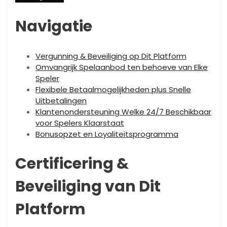
Navigatie
Vergunning & Beveiliging op Dit Platform
Omvangrijk Spelaanbod ten behoeve van Elke
Speler
Flexibele Betaalmogelijkheden plus Snelle
Uitbetalingen
Klantenondersteuning Welke 24/7 Beschikbaar
voor Spelers Klaarstaat
Bonusopzet en Loyaliteitsprogramma
Certificering &
Beveiliging van Dit
Platform