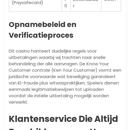
(Paysafecard)
0
r
Opnamebeleid en
Verificatieproces
Dit casino hanteert duidelijke regels voor
uitbetalingen waarbij wij trachten naar snelle
behandeling der alle aanvragen. De Know Your
Customer controle (Ken Your Customer) vormt een
juridische voorwaarde wat beveiliging garandeert
van ID-fraude plus witwaspraktijken. Spelers dienen
eenmaals legitimatiebewijzen tot uploaden
voordat de initiële uitbetaling mogelijk worden
verwerkt.
Klantenservice Die Altijd