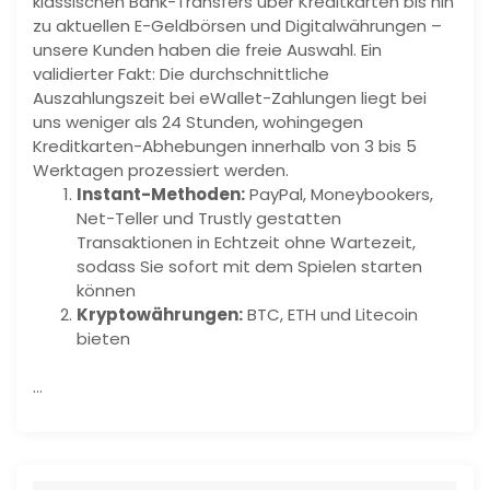
klassischen Bank-Transfers über Kreditkarten bis hin
zu aktuellen E-Geldbörsen und Digitalwährungen –
unsere Kunden haben die freie Auswahl. Ein
validierter Fakt: Die durchschnittliche
Auszahlungszeit bei eWallet-Zahlungen liegt bei
uns weniger als 24 Stunden, wohingegen
Kreditkarten-Abhebungen innerhalb von 3 bis 5
Werktagen prozessiert werden.
Instant-Methoden:
PayPal, Moneybookers,
Net-Teller und Trustly gestatten
Transaktionen in Echtzeit ohne Wartezeit,
sodass Sie sofort mit dem Spielen starten
können
Kryptowährungen:
BTC, ETH und Litecoin
bieten
…