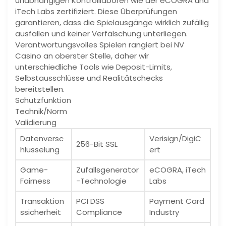
unabhängigen Kontrolllaboren wie der eCOGRA und
iTech Labs zertifiziert. Diese Überprüfungen
garantieren, dass die Spielausgänge wirklich zufällig
ausfallen und keiner Verfälschung unterliegen.
Verantwortungsvolles Spielen rangiert bei NV
Casino an oberster Stelle, daher wir
unterschiedliche Tools wie Deposit-Limits,
Selbstausschlüsse und Realitätschecks
bereitstellen.
Schutzfunktion
Technik/Norm
Validierung
Datenversc
Verisign/DigiC
256-Bit SSL
hlüsselung
ert
Game-
Zufallsgenerator
eCOGRA, iTech
Fairness
-Technologie
Labs
Transaktion
PCI DSS
Payment Card
ssicherheit
Compliance
Industry