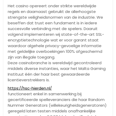
Het casino opereert onder strikte wereldwijde
regels en daarnaast gebruikt de allerhoogste
strengste veiligheidsnormen van de industrie. We
beseffen dat trust een fundament is in iedere
succesvolle verbinding met de spelers. Daaruit
volgend implementeren wij state-of-the-art SSL-
encryptietechnologie wat er voor garant staat
waardoor algehele privacy-gevoelige informatie
met geldelijke overboekingen 100% afgeschermd
zijn van illegale toegang.
Deze casinobranche is wereldwijd gecontroleerd
middels diverse instanties, waar het Malta Gaming
Instituut één der haar best gewaardeerde
licentieverstrekkers is.
https://hsc-hierden.nl/
functioneert enkel in samenwerking bij
gecertificeerde spelleveranciers die haar Random
Nummer Generators (willekeurigheidsgeneratoren)
geregeld laten testen middels onafhankelijke