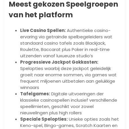
Meest gekozen Speelgroepen
van het platform
Live Casino Spellen:
Authentieke casino-
ervaring via getrainde spelbegeleiders wat
standaard casino tafels zoals Blackjack,
Roulette, Baccarat plus Poker in real-time
uitzenden vanaf luxueuze studio’s
Progressieve Jackpot Gokkasten:
Spelopties waarbij deze jackpot geleidelijk
groeit naar enorme sommen, via games wat
frequent miljoenen uitbetalen aan gelukkige
winnaars
Tafelgames:
Digitale uitvoeringen der
klassieke casinospellen inclusief verschillende
speellimieten, geschikt voor zowel
nieuwelingen plus high rollers
Speciale Spelopties:
Unieke opties zoals het
Keno-spel, Bingo-games, Scratch Kaarten en