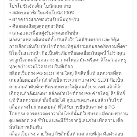
โปรโมชั่นจัดเต็ม โบนัสแตกง่าย
• สมัครสมาชิกใหม่รับโบนัส 100%
• ฝากคราวแรกของวันรับเพิ่มทุกๆวัน
• คืนยอดเสียสูงสุดทุกอาทิตย์
• เสนอแนะเพื่อนฝูงรับค่าคอมมิชชั่น
มองหาแหล่งเดิมพันที่ทั้ง บันเทิงใจ ไม่มีอันตราย และก็คุ้ม
การเลือกเล่นกับ เว็บไซต์ตรงแท้ศูนย์รวมเกมยอดฮิตรวมทั้งคา
สิโนชั้นแนวหน้า ถือเป็นตัวเลือกที่ยอดเยี่ยมในยุคนี้ ไม่ว่าคุณ
จะถูกใจเกมสล็อตแตกง่าย เกมไพ่สุดมัน หรือคาสิโนสดสุดหรู
ทุกๆอย่างรวมไว้ครบจบในที่เดียว
สล็อตเว็บตรง PG SLOT ค่ายใหญ่ ลิขสิทธิ์แท้ แตกง่ายที่สุด
เกมสล็อตออนไลน์กำลังเป็นกระแสมาแรง PG SLOT ถือเป็น
ค่ายเกมลำดับต้นๆที่ครอบครองใจผู้เล่นทั้งประเทศ แล้วก็ถ้า
เกิดคุณกำลังมองหา สล็อตเว็บไซต์ตรง PG ค่ายใหญ่ ลิขสิทธิ์
แท้ ที่แตกง่ายแล้วก็เชื่อถือได้ คุณมาเหมาะสมแล้ว เว็บไซต์
สล็อตตรงไม่ผ่านเอเย่นต์ ที่ได้รับการยืนยันจากค่าย PG
โดยตรง ควรตรวจตราว่าเว็บไซต์นั้นมีใบรับรอง มีคณะทำงาน
ดูแลตลอด 24 ชั่วโมง และมีรีวิวจากผู้เล่นจริง เพื่อความเชื่อ
มั่นในการเดิมพัน
สล็อตเว็บตรง ค่ายใหญ่ ลิขสิทธิ์แท้ แตกง่ายที่สุด คือคำตอบ