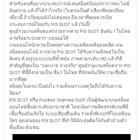
สำหรับคนที่อยากประสบการณ์เล่นสล็อตป้อมปราการคง ไม่มี
อันตราย แล้วก็ได้กำไรจริง เว็บตรงเป็นตัวเลือกที่ยอดเยี่ยม
เดี๋ยวนี้ ถ้าเกิดคุณยังไม่เคยลอง ถึงเวลาที่คุณควรเปิด
ประสบการณ์ใหม่กับ PG SLOT แล้ววันนี้!
ศูนย์รวมเกมสล็อตแตกง่ายจากค่าย PG SLOT อันดับ 1 ในไทย
มาพร้อมระบบฝาก-ถอนออโต้
เกมออนไลน์กลายเป็นหนทางความเพลิดเพลินยอดฮิต เกม
สล็อตออนไลน์ จากค่าย PG SLOT ได้รับความพึงพอใจเป็น
พิเศษ ด้วยรูปแบบเกมที่ล้ำสมัย ภาพสวยระดับ HD แล้วก็ที่
สำคัญที่สุดเป็น “แตกง่าย จ่ายจริง” ศูนย์รวมเกมสล็อตจาก PG
SLOT ที่นี้จึงกลายเป็น ชั้น 1 ในไทย ที่นักพนันให้ความเชื่อถือ
มากที่สุด
สล็อตเว็บตรง เป็นยังไง รวมทั้งเพราะเหตุใดถึงได้รับความ
นิยม?
PG SLOT หรือ Pocket Games Soft เป็นผู้พัฒนาเกมสล็อต
ออนไลน์ชั้นนำระดับนานาชาติ โดยเน้นการผลิตสรรค์เกมที่มี
เนื้อเรื่องบันเทิงใจ ระบบเสียงตื่นเต้น รวมทั้งฟีเจอร์ที่ไม่เหมือน
ใคร จุดเด่นของ PG SLOT ที่ทำให้นักเล่นติดใจกันทั่วบ้านทั่ว
ทั้งเมือง ดังเช่น: