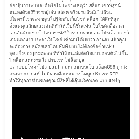
ต้องลุ้นว่าระบบจะดีหรือไม่ เพราะเหตุว่า สล็อต เขาพิสูจน์
ตนเองด้วยรีวิวจากผู้เล่น สล็อต จริงมาแล้วนับไม่ถ้วน
เนื้อหานี้เราจะพาคุณไปรู้จักกับเว็บไซต์ สล็อต ให้ลึกที่สุด
ตั้งแต่คุณลักษณะเด่นที่ทำให้เว็บนี้ขึ้นแท่นเว็บไซต์สล็อตน่า
เล่นอันดับแรกๆไปจนกระทั่งรีวิวระบบฝากถอน โปรเด็ด และก็
เกมแตกง่ายประจำเว็บไซต์ เชื่อมั่นได้เลยว่า อ่านจบแล้วคุณ
จะต้องการ สมัครเลยโดยทันที แบบไม่ต้องคิดซ้ำแน่ๆ!
จุดแข็งของ jinda888 ที่ทำให้คนเล่นติดใจแบบถอนตัวไม่ขึ้น
1. สล็อตแตกง่าย ไม่ปรับเรท ไม่ล็อกยูส
แตกแบบโหดๆไปเลยแม่! เกมทุกเกมบนเว็บ สล็อต888 ถูกส่ง
ตรงจากค่ายแท้ ไม่มีผ่านมือคนกลาง ไม่ถูกปรับเรท RTP
ทำให้ทุกการปั่นของคุณ มีสิทธิ์ได้ลุ้นแจ็คพอต แบบแฟร์ๆ