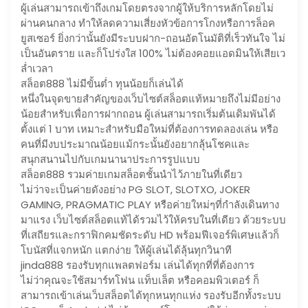
ผู้เล่นสามารถเข้าถึงเกมโดยตรงจากผู้ให้บริการหลักโดยไม่
ผ่านคนกลาง ทำให้ลดความเสี่ยงหัวข้อการโกงหรือการล็อค
ยูสเซอร์ ยิ่งกว่านั้นยังมีระบบฝาก-ถอนอัตโนมัติที่เร็วทันใจ ไม่
เป็นอันตราย และก็โปร่งใส 100% ไม่ต้องคอยแอดมินให้เสียเว
ล่ำเวลา
สล็อต888 ไม่มีขั้นต่ำ ทุนน้อยก็เล่นได้
หนึ่งในจุดขายสำคัญของเว็บไซต์สล็อตแท้หมายถึงไม่มีอย่าง
น้อยสำหรับเพื่อการฝากถอน ผู้เล่นสามารถเริ่มต้นเดิมพันได้
ตั้งแต่ 1 บาท เหมาะสำหรับมือใหม่ที่ต้องการทดลองเล่น หรือ
คนที่มีงบประมาณน้อยแม้กระนั้นยังอยากลุ้นโชคและ
สนุกสนานไปกับเกมนานาประการรูปแบบ
สล็อต888 รวมค่ายเกมสล็อตชั้นนำไว้ภายในที่เดียว
ไม่ว่าจะเป็นค่ายดังอย่าง PG SLOT, SLOTXO, JOKER
GAMING, PRAGMATIC PLAY หรือค่ายใหม่ๆที่กำลังเดินทาง
มาแรง เว็บไซต์สล็อตแท้ได้รวมไว้ให้ครบในที่เดียว ด้วยระบบ
ที่เสถียรและกราฟิกคมชัดระดับ HD พร้อมฟีเจอร์พิเศษแล้วก็
โบนัสที่แจกหนัก แตกง่าย ให้ผู้เล่นได้ลุ้นทุกวินาที
jinda888 รองรับทุกแพลตฟอร์ม เล่นได้ทุกที่ที่ต้องการ
ไม่ว่าคุณจะใช้สมาร์ทโฟน แท็บเล็ต หรือคอมพิวเตอร์ ก็
สามารถเข้าเล่นเว็บสล็อตได้ทุกหนทุกแห่ง รองรับอีกทั้งระบบ