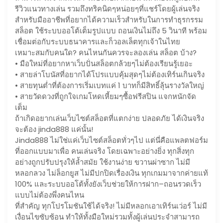
รีวิวแนวทางเล่น รวมถึงทริคนิดๆหน่อยๆที่แชร์โดยผู้เล่นจริง
สำหรับมืออาชีพที่อยากได้ความเร็วสำหรับในการทำธุรกรรม
สล็อต ใช้ระบบออโต้เต็มรูปแบบ ถอนเงินไม่ถึง 5 วินาที พร้อม
เชื่อมต่อกับระบบธนาคารและก็วอลเล็ตทุกเจ้าในไทย
เหมาะสมกับคนใด? คนไหนกันควรจะลองเล่น สล็อต บ้าง?
• มือใหม่ที่อยากหาเว็บปั่นสล็อตกล้วยๆไม่ต้องเรียนรู้เยอะ
• สายล่าโบนัสที่อยากได้โปรแบบคุ้มสุดๆไม่ต้องเทิร์นเกินจริง
• สายทุนต่ำที่ต้องการเริ่มเบทแค่ 1 บาทก็มีสิทธิ์ลุ้นรางวัลใหญ่
• สายวัดดวงที่ถูกใจเกมโหดเหี้ยมๆซื้อฟรีสปิน แจกหนักจัด
เต็ม
ถ้าเกิดอยากเล่นเว็บไซต์สล็อตที่แตกง่าย ปลอดภัย ได้เงินจริง
จะต้อง jinda888 แค่นั้น!
Jinda888 ไม่ใช่แค่เว็บไซต์สล็อตทั่วๆไป แต่นี่คือแพลตฟอร์ม
ที่ออกแบบมาเพื่อ คนเล่นจริง โดยเฉพาะอย่างยิ่ง ทุกสิ่งทุก
อย่างถูกปรับปรุงให้ล้ำสมัย ใช้งานง่าย ขวานผ่าซาก ไม่มี
หลอกลวง ไม่ล็อกยูส ไม่มีปกปิดเรื่องเงิน ทุกเกมมาจากค่ายแท้
100% และระบบออโต้ทั้งยังเว็บช่วยให้การฝาก–ถอนรวดเร็ว
แบบไม่ต้องพึ่งคนไหน
ที่สำคัญ ทุกโปรโมชันใช้ได้จริง! ไม่มีหลอกเอาเทิร์นเว่อร์ ไม่มี
เงื่อนไขซับซ้อน ทำให้ทั้งมือใหม่รวมทั้งผู้เล่นประจำสามารถ