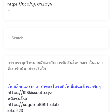
https://t.co/5j8XYrZOyA
…
S
S
e
e
a
a
r
r
c
c
h
การบรรลุเป้าหมายมักมากับการตัดสินใจของเราในเวลา
h
ที่เรารับมันอย่างจริงใจ
f
o
r
เว็บสล็อตและบาคาร่าของโครตดีเว็บนี้เล่นแล้วรวยจัดๆ
:
https://918kissauto.xyz
หนังชนโรง
https://sagame168th.club
joker123