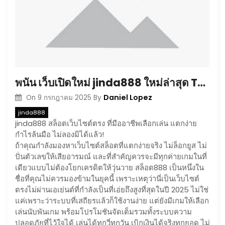
พนัน เว็บเปิดใหม่ jinda888 ใหม่ล่าสุด Top 27 by Mahalia สล็อต Jin888.co 11 สล็อต888 เวปไซต์ใหญ่ รวมเทคนิค สล็อตสุดฮิต ที่มือใหม่ห้ามพลาด! July 2025
Daniel Lopez
On
9 กรกฎาคม 2025
By
jinda888
jinda888 สล็อตเว็บไซต์ตรง ที่มืออาชีพเลือกเล่น แตกง่าย
กำไรล้นมือ ไม่ลองมิได้แล้ว!
ถ้าคุณกำลังมองหาเว็บไซต์สล็อตที่แตกง่ายจริง ไม่ล็อกยูส ไม่
ปั่นตัวเลขให้เสียอารมณ์ และที่สำคัญควรจะมีทุกค่ายเกมในที่
เดียวแบบไม่ต้องโยกเครดิตให้วุ่นวาย สล็อต888 เป็นหนึ่งใน
ชื่อที่คุณไม่ควรมองข้ามในยุคนี้ เพราะเหตุว่านี่เป็นเว็บไซต์
ตรงไม่ผ่านเอเย่นต์ที่กำลังเป็นที่เอ่ยถึงสูงที่สุดในปี 2025 ไม่ใช่
แค่เพราะว่าระบบที่เสถียรแล้วก็ใช้งานง่าย แต่ยังมีเกมให้เลือก
เล่นนับพันเกม พร้อมโปรโมชันจัดเต็มรวมทั้งระบบความ
ปลอดภัยที่ไว้ใจได้ เล่นได้ทุกวี่ทุกวัน เบิกเงินได้จริงทุกยอด ไม่