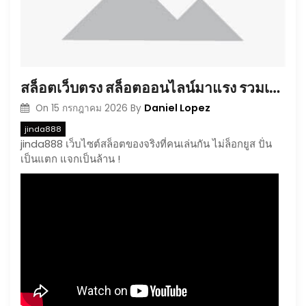
สล็อตเว็บตรง สล็อตออนไลน์มาแรง รวมเกมยอดนิยม พร้อมเคล็ดลับก่อนเริ่มเล่น 20 August 2569 web แตกง่าย Jin888.asia คาสิโนออนไลน์ เว็บใหญ่ เครดิตฟรี Top 55 by Jamie
Daniel Lopez
On
15 กรกฎาคม 2026
By
jinda888
jinda888 เว็บไซต์สล็อตของจริงที่คนเล่นกัน ไม่ล็อกยูส ปั่น
เป็นแตก แจกเป็นล้าน !