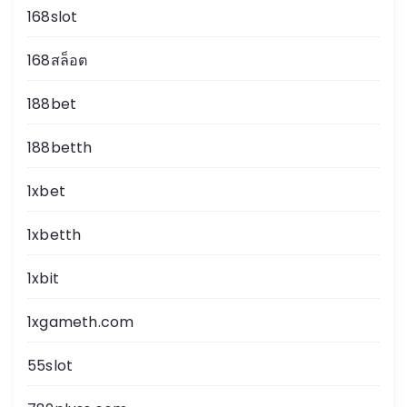
168slot
168สล็อต
188bet
188betth
1xbet
1xbetth
1xbit
1xgameth.com
55slot