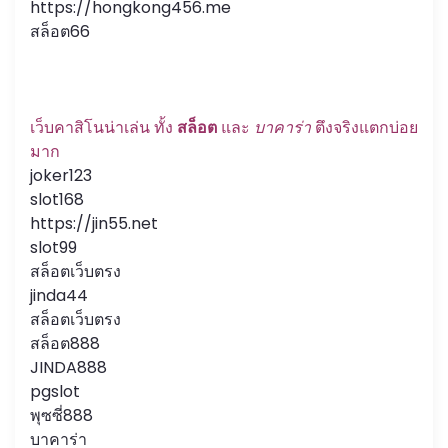
https://hongkong456.me
สล็อต66
เว็บคาสิโนน่าเล่น ทั้ง
สล็อต
และ
บาคาร่า
ตึงจริงแตกบ่อย
มาก
joker123
slot168
https://jin55.net
slot99
สล็อตเว็บตรง
jinda44
สล็อตเว็บตรง
สล็อต888
JINDA888
pgslot
พุซซี่888
บาคาร่า