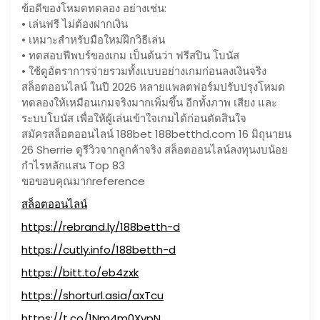
ข้อดีของโหมดทดลอง อย่างเช่น:
• เล่นฟรี ไม่ต้องฝากเงิน
• เหมาะสำหรับมือใหม่ฝึกวิธีเล่น
• ทดสอบฟีพบร์ของเกม เป็นต้นว่า ฟรีสปิน โบนัส
• ใช้ดูอัตราการจ่ายรวมทั้งแบบอย่างเกมก่อนลงเงินจริง
สล็อตออนไลน์ ในปี 2026 หลายแพลตฟอร์มปรับปรุงโหมด
ทดลองให้เหมือนเกมจริงมากเพิ่มขึ้น อีกทั้งภาพ เสียง และ
ระบบโบนัส เพื่อให้ผู้เล่นเข้าใจเกมได้ก่อนตัดสินใจ
สมัครสล็อตออนไลน์ 188bet 188betthd.com 16 มิถุนายน
26 Sherrie ดูรีวิวจากลูกค้าจริง สล็อตออนไลน์ลงทุนงบน้อย
กำไรหลักแสน Top 83
ขอขอบคุณมากreference
สล็อตออนไลน์
https://rebrand.ly/188betth-d
https://cutly.info/188betth-d
https://bitt.to/eb4zxk
https://shorturl.asia/axTcu
https://t.co/1Nm4m0XvpN