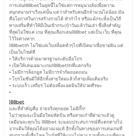
การเล่น188betในยุคนี้ไม่ใช่แค่การหมุนวงล้อเพื่อความ
สนุกสนานร่าเริงแค่นั้น แต่ว่าสำหรับคนอีกจำนวนไม่น้อย มัน
คือโอกาสในการสร้างรายได้ ทำกำไร หรือแม้กระทั้งเป็นวิถี
ทางเสริมที่ทำให้มีเงินเข้ากระเป๋าวันแล้ววันเล่า ซึ่งสิ่งสำคัญ
ที่สุดไม่ใช่แค่ เกม ที่คุณเลือกเล่น188bet แต่เป็น เว็บ ที่คุณ
ไว้ใจต่างหาก
188betth ไม่ใช่แค่เว็บสล็อตทั่วๆไปที่เปิดมาเพื่อขายฝัน แต่
เป็นเว็บไซต์ที่
• ให้บริการด้วยมาตรฐานระดับมือโปร
• เปิดให้เล่นเฉพาะเกม188betthที่แตกจริง
• ไม่มีการล็อกยูส ไม่มีการจำกัดยอดถอน
• โปรโมชั่นมีให้อีกทั้งสายใหม่แล้วก็สายเพิ่มเติมจริง
• ระบบเร็ว เสถียร ไม่ต้องพึ่งแอดมินให้ปวดศีรษะ
•
188bet
และที่สำคัญคือ จ่ายจริงทุกยอด ไม่มีกั๊ก!
ไม่ว่าคุณจะเป็นมือใหม่หัดปั่น หรือสายเก๋าที่ฝ่ามาแล้วดู
เหมือนจะทุกเว็บ 188bet จะมอบประสบการณ์ที่แตกต่างไป
จากเดิมให้คุณได้อย่างแน่แท้ อีกทั้งในทางของการเล่นเกมที่
สนุกรวมทั้งลื่นไหล โบนัสที่ให้แบบไม่หวง รวมทั้งระบบที่ดูแล