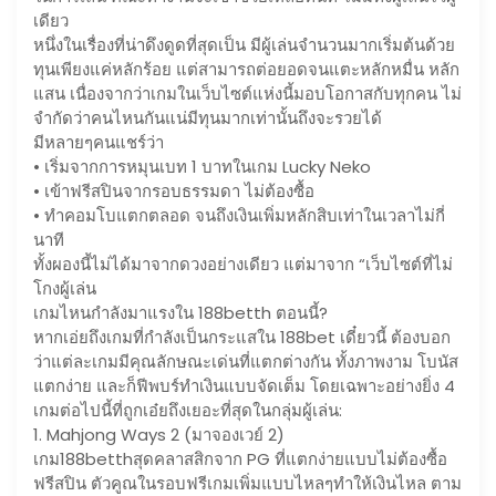
เดียว
หนึ่งในเรื่องที่น่าดึงดูดที่สุดเป็น มีผู้เล่นจำนวนมากเริ่มต้นด้วย
ทุนเพียงแค่หลักร้อย แต่สามารถต่อยอดจนแตะหลักหมื่น หลัก
แสน เนื่องจากว่าเกมในเว็บไซต์แห่งนี้มอบโอกาสกับทุกคน ไม่
จำกัดว่าคนไหนกันแน่มีทุนมากเท่านั้นถึงจะรวยได้
มีหลายๆคนแชร์ว่า
• เริ่มจากการหมุนเบท 1 บาทในเกม Lucky Neko
• เข้าฟรีสปินจากรอบธรรมดา ไม่ต้องซื้อ
• ทำคอมโบแตกตลอด จนถึงเงินเพิ่มหลักสิบเท่าในเวลาไม่กี่
นาที
ทั้งผองนี้ไม่ได้มาจากดวงอย่างเดียว แต่มาจาก “เว็บไซต์ที่ไม่
โกงผู้เล่น
เกมไหนกำลังมาแรงใน 188betth ตอนนี้?
หากเอ่ยถึงเกมที่กำลังเป็นกระแสใน 188bet เดี๋ยวนี้ ต้องบอก
ว่าแต่ละเกมมีคุณลักษณะเด่นที่แตกต่างกัน ทั้งภาพงาม โบนัส
แตกง่าย และก็ฟีพบร์ทำเงินแบบจัดเต็ม โดยเฉพาะอย่างยิ่ง 4
เกมต่อไปนี้ที่ถูกเอ๋ยถึงเยอะที่สุดในกลุ่มผู้เล่น:
1. Mahjong Ways 2 (มาจองเวย์ 2)
เกม188betthสุดคลาสสิกจาก PG ที่แตกง่ายแบบไม่ต้องซื้อ
ฟรีสปิน ตัวคูณในรอบฟรีเกมเพิ่มแบบไหลๆทำให้เงินไหล ตาม