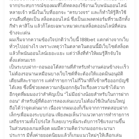
จากประสบการณ์ของผมที่ได้ทดลองใช้งานเว็บพนันออนไลน์
หลายเจ้า หนึ่งในเว็บที่ออกจะ “ครบวงจร” และก็ทำให้รู้สึกใช้
งานลื่นที่สุดเป็น สล็อตออนไลน์ ซึ่งเป็นแพลตฟอร์มที่รวมอีกทั้ง
กีฬา คาสิโน แล้วก็โดยเฉพาะหมวดเกมสล็อตออนไลน์ที่ค่อน
ข้างจะเด่น
ผมเริ่มจากความข้องใจปกติว่าเว็บนี้ 188bet แตกต่างจากเว็บ
ทั่วๆไปอย่างไร เพราะเหตุว่าในตลาดในตอนนี้มีเว็บไซต์สล็อต
แล้วก็พนันออนไลน์เยอะแยะ แต่ว่าสิ่งที่ทำให้ผมรู้สึกจับใจ
ตั้งแต่หนแรก
เป็นระบบฝาก-ถอนออโต้สถานที่สำหรับทำงานค่อนข้างจะเร็ว
ไม่ต้องรอนานเหมือนบางเว็บไซต์ที่จะต้องให้แอดมินอนุมัติ
เตียนทีละรายการ แค่ทำรายการไม่กี่วินาทีก็เข้าหรือออกบัญชี
ได้เลย ซึ่งนี้ช่วยลดความกลุ้มอกกลุ้มใจเรื่องความช้าได้มาก
อีกจุดที่ผมมองว่าสำคัญเป็น “ไม่มีอย่างน้อยสำหรับในการฝาก
ถอน” สำหรับผู้ที่ต้องการลองเล่นแบบไม่ต้องใช้เงินก้อนใหญ่
ถือได้ว่าจุดเด่นมาก เนื่องจากผมเองก็เริ่มจากการทดสอบฝาก
เล็กๆเพื่อมองระบบก่อน เพียงพอเห็นว่าแนวทางการทำรายการ
เสถียรรวมทั้งโปร่งใส ก็เลยเบาๆเพิ่มระดับการใช้แรงงานขึ้น
ในส่วนของเกมสล็อต ผมมีความคิดว่าเกมออกจะนานา
ประการ มีทั้งค่ายยอดนิยมแล้วก็เกมแนวใหม่ๆให้เลือกเล่น