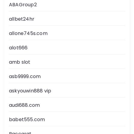
ABAGroup2
allbet24hr
allone745s.com
alot666
amb slot
asb9999.com
askyouwin888 vip
audi688.com
babet555.com
Baccarat