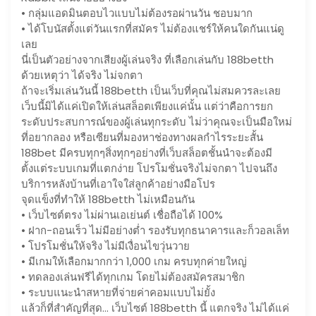
• กลุ่มแอดมินตอบไวแบบไม่ต้องรอผ่านวัน ชอบมาก
• ได้โบนัสตั้งแต่วันแรกที่สมัคร ไม่ต้องแชร์ให้คนใดกันแน่ดู
เลย
นี่เป็นตัวอย่างจากเสียงผู้เล่นจริง ที่เลือกเล่นกับ 188betth
ด้วยเหตุว่า ได้จริง ไม่จกตา
ถ้าจะเริ่มเล่นวันนี้ 188betth เป็นเว็บที่คุณไม่สมควรละเลย
เว็บนี้มิได้แค่เปิดให้เล่นสล็อตเพียงแค่นั้น แต่ว่าคือการยก
ระดับประสบการณ์ของผู้เล่นทุกระดับ ไม่ว่าคุณจะเป็นมือใหม่
ที่อยากลอง หรือเซียนที่มองหาช่องทางผลกำไรระยะสั้น
188bet มีครบทุกๆสิ่งทุกๆอย่างที่เว็บสล็อตชั้นนำจะต้องมี
ตั้งแต่ระบบเกมที่แตกง่าย โปรโมชั่นจริงไม่จกตา ไปจนถึง
บริการหลังบ้านที่เอาใจใส่ลูกค้าอย่างมือโปร
จุดแข็งที่ทำให้ 188betth ไม่เหมือนกัน
• เว็บไซต์ตรง ไม่ผ่านเอเย่นต์ เชื่อถือได้ 100%
• ฝาก-ถอนเร็ว ไม่มีอย่างต่ำ รองรับทุกธนาคารและก็วอลเล็ท
• โปรโมชั่นให้จริง ไม่มีเงื่อนไขวุ่นวาย
• มีเกมให้เลือกมากกว่า 1,000 เกม ครบทุกค่ายใหญ่
• ทดลองเล่นฟรีได้ทุกเกม โดยไม่ต้องสมัครสมาชิก
• ระบบแนะนำสหายที่จ่ายค่าคอมแบบไม่ยั้ง
แล้วก็ที่สำคัญที่สุด… เว็บไซต์ 188betth นี้ แตกจริง ไม่ได้แค่