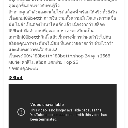
คุณทุกขั้นตอนราวกับคนรู้ใจ
ถ้าหากคุณกำลังมองหาเว็บไซต์สล็อตที่ พร้อมให้จริง ทั้งยังใน
เรื่องเกม188betth การเงิน รวมทั้งความมั่นใจและความเชื่อ
มั่น ไม่จำเป็นต้องไปหาไหนอีกแล้ว เนื่องจากว่า สล็อต
188bet คือคำตอบที่คุณตามหา ลงทะเบียนเป็น
สมาชิก188betthวันนี้ แล้วเริ่มทางที่การล่าผลกำไรไปกับ
สล็อตคุณภาพระดับพรีเมียม ที่แตกง่ายดายกว่า จ่ายไวกว่า
และมั่นคงกว่าคนใดกันแน่!
เว็บตรง100% 188betth 188betth.shop 24 ตุลา 2568
Muriel คาสิโน สล็อต แตกง่าย Top 25
ขอขอบคุณweb
188bet