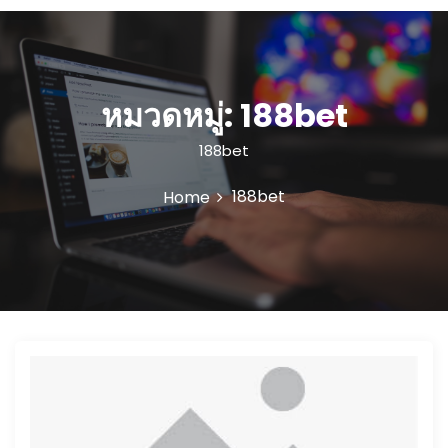
n
u
I
c
หมวดหมู่:
188bet
o
188bet
n
188bet
Home