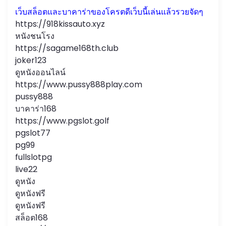
r
เว็บสล็อตและบาคาร่าของโครตดีเว็บนี้เล่นแล้วรวยจัดๆ
:
https://918kissauto.xyz
หนังชนโรง
https://sagame168th.club
joker123
ดูหนังออนไลน์
https://www.pussy888play.com
pussy888
บาคาร่า168
https://www.pgslot.golf
pgslot77
pg99
fullslotpg
live22
ดูหนัง
ดูหนังฟรี
ดูหนังฟรี
สล็อต168