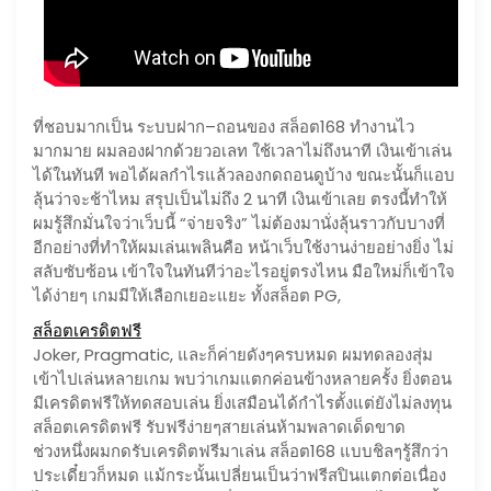
ที่ชอบมากเป็น ระบบฝาก–ถอนของ สล็อต168 ทำงานไว
มากมาย ผมลองฝากด้วยวอเลท ใช้เวลาไม่ถึงนาที เงินเข้าเล่น
ได้ในทันที พอได้ผลกำไรแล้วลองกดถอนดูบ้าง ขณะนั้นก็แอบ
ลุ้นว่าจะช้าไหม สรุปเป็นไม่ถึง 2 นาที เงินเข้าเลย ตรงนี้ทำให้
ผมรู้สึกมั่นใจว่าเว็บนี้ “จ่ายจริง” ไม่ต้องมานั่งลุ้นราวกับบางที่
อีกอย่างที่ทำให้ผมเล่นเพลินคือ หน้าเว็บใช้งานง่ายอย่างยิ่ง ไม่
สลับซับซ้อน เข้าใจในทันทีว่าอะไรอยู่ตรงไหน มือใหม่ก็เข้าใจ
ได้ง่ายๆ เกมมีให้เลือกเยอะแยะ ทั้งสล็อต PG,
สล็อตเครดิตฟรี
Joker, Pragmatic, และก็ค่ายดังๆครบหมด ผมทดลองสุ่ม
เข้าไปเล่นหลายเกม พบว่าเกมแตกค่อนข้างหลายครั้ง ยิ่งตอน
มีเครดิตฟรีให้ทดสอบเล่น ยิ่งเสมือนได้กำไรตั้งแต่ยังไม่ลงทุน
สล็อตเครดิตฟรี รับฟรีง่ายๆสายเล่นห้ามพลาดเด็ดขาด
ช่วงหนึ่งผมกดรับเครดิตฟรีมาเล่น สล็อต168 แบบชิลๆรู้สึกว่า
ประเดี๋ยวก็หมด แม้กระนั้นเปลี่ยนเป็นว่าฟรีสปินแตกต่อเนื่อง