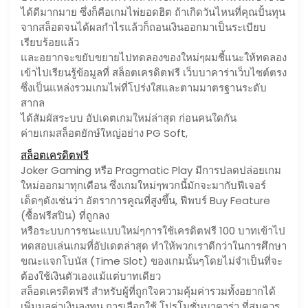
ได้ดีมากมาย ซึ่งก็คือเกมไพ่ยอดฮิต ถ้าเกิดวันไหนที่คุณปั้นทุน
จากสล็อตจนได้ผลกำไรแล้วก็ถอนเงินออกมาเป็นระเบียบ
เรียบร้อยแล้ว
และอยากจะขยับขยายไปทดลองของใหม่ๆผมชี้แนะให้ทดลอง
เข้าไปเรียนรู้ข้อมูลที่ สล็อตเครดิตฟรี เว็บบาคาร่าเว็บไซต์ตรง
ซึ่งเป็นแหล่งรวมเกมไพ่ที่โปร่งใสและตามมาตรฐานระดับ
สากล
ได้สัมผัสระบบ อัปเดตเกมใหม่ล่าสุด ก่อนคนใดกัน
ค่ายเกมสล็อตยักษ์ใหญ่อย่าง PG Soft,
สล็อตเครดิตฟรี
Joker Gaming หรือ Pragmatic Play มีการปลดปล่อยเกม
ใหม่ออกมาทุกเดือน ซึ่งเกมใหม่ๆพวกนี้มักจะมากับฟีเจอร์
เด็ดๆดังเช่นว่า อัตราการคูณที่สูงขึ้น, ฟีพบร์ Buy Feature
(ซื้อฟรีสปิน) ที่ถูกลง
หรือระบบการชนะแบบใหม่ๆการใช้เครดิตฟรี 100 บาทเข้าไป
ทดสอบเล่นเกมที่อัปเดตล่าสุด ทำให้พวกเราดีกว่าในการศึกษา
ขณะแจกโบนัส (Time Slot) ของเกมนั้นๆโดยไม่จำเป็นที่จะ
ต้องใช้เงินตัวเองแม้แต่บาทเดียว
สล็อตเครดิตฟรี สำหรับผู้ที่ถูกใจความคุ้มค่ารวมทั้งอยากได้
เพิ่มมูลค่าเงินลงทุน การเลือกใช้ โปรโมชั่นบาคาร่า ที่สมควร