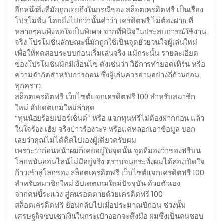
อีกหนึ่งสิ่งที่มักถูกเอ่ยถึงในกรณีของ สล็อตเครดิตฟรี เป็นเรื่อง
โปรโมชั่น โดยยิ่งไปกว่านั้นคำว่า เครดิตฟรี ไม่ต้องฝาก ที่
หลายๆคนพึงพอใจเป็นพิเศษ จากที่พินิจในประสบการณ์ใช้งาน
จริง โปรโมชั่นลักษณะนี้มักถูกใช้เป็นจุดยั่วยวนใจผู้เล่นใหม่
เพื่อให้ทดสอบระบบก่อนเริ่มเล่นจริง แม้กระนั้น รายละเอียด
ของโปรโมชันมักมีเงื่อนไข ดังเช่นว่า วิธีการทำยอดเทิร์น หรือ
ความจำกัดสำหรับการถอน ซึ่งผู้เล่นควรอ่านอย่างถี่ถ้วนก่อน
ทุกคราว
สล็อตเครดิตฟรี เว็บไซต์แจกเครดิตฟรี 100 สำหรับสมาชิก
ใหม่ อัปเดตเกมใหม่ล่าสุด
“ทุนน้อยร้อยเปอร์เซ็นต์” หรือ แจกทุนฟรีไม่ต้องฝากก่อน แล้ว
ในใจร้อง เฮ้ย จริงป่าวร้องวะ? หรือแค่หลอกเอาข้อมูล บอก
เลยว่าคุณไม่ได้คิดไปเองผู้เดียวครับผม
เพราะว่าก่อนหน้าผมก็เคยอยู่ในจุดนั้น จุดที่มองว่าของฟรีบน
โลกพนันออนไลน์ไม่มีอยู่จริง ตราบจนกระทั่งผมได้ลองเปิดใจ
ก้าวเข้าสู่โลกของ สล็อตเครดิตฟรี เว็บไซต์แจกเครดิตฟรี 100
สำหรับสมาชิกใหม่ อัปเดตเกมใหม่ปัจจุบัน ด้วยตัวเอง
จากคนขี้ระแวง สู่คนรอดตายด้วยเครดิตฟรี 100
สล็อตเครดิตฟรี ย้อนกลับไปเมื่อประมาณปีก่อน ช่วงนั้น
เศรษฐกิจซบเซาเงินในกระเป๋าออกจะตึงมือ ผมซึ่งเป็นคนชอบ