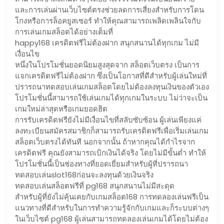
และการเล่นผ่านเว็บไซต์ตรงช่วยลดการเสี่ยงสำหรับการโดน
โกงหรือการล็อคยูสเซอร์ ทำให้คุณสามารถเพลิดเพลินใจกับ
การเล่นเกมสล็อตได้อย่างเต็มที่
happy168 เครดิตฟรีไม่ต้องฝาก สนุกสนานได้ทุกเกม ไม่มี
เงื่อนไข
หนึ่งในโปรโมชั่นยอดนิยมสูงสุดจาก สล็อตเว็บตรง เป็นการ
แจกเครดิตฟรีไม่ต้องฝาก ซึ่งเป็นโอกาสที่ดีสำหรับผู้เล่นใหม่ที่
ปรารถนาทดสอบเล่นเกมสล็อตโดยไม่ต้องลงทุนเงินของตัวเอง
โปรโมชั่นนี้สามารถใช้เล่นเกมได้ทุกเกมในระบบ ไม่ว่าจะเป็น
เกมใหม่ล่าสุดหรือเกมยอดฮิต
การรับเครดิตฟรียังไม่มีเงื่อนไขที่สลับซับซ้อน ผู้เล่นเพียงแค่
ลงทะเบียนสมัครสมาชิกก็สามารถรับเครดิตฟรีเพื่อเริ่มเล่นเกม
สล็อตเว็บตรงได้ทันที นอกจากนั้น ถ้าหากคุณได้กำไรจาก
เครดิตฟรี คุณยังสามารถเบิกเงินได้จริง โดยไม่มีขั้นต่ำ ทำให้
โปรโมชั่นนี้เป็นช่องทางที่ยอดเยี่ยมสำหรับผู้ที่ปรารถนา
ทดสอบเล่นslot168ก่อนจะลงทุนด้วยเงินจริง
ทดสอบเล่นสล็อตฟรีที่ pg168 สนุกสนานไม่มีสะดุด
สำหรับผู้ที่ยังไม่คุ้นเคยกับเกมสล็อต168 การทดลองเล่นฟรีเป็น
แนวทางที่ดีสำหรับในการทำความรู้จักกับเกมและก็ระบบต่างๆ
ในเว็บไซต์ pg168 ผู้เล่นสามารถทดลองเล่นเกมได้โดยไม่ต้อง