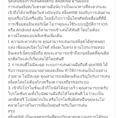
จุดเด่นของการเล่นสล็อตกับ สล็อต168 ผ่านมือถือ
การเล่นสล็อตเว็บตรงผ่านมือนับว่าเป็นแนวทางที่สะดวกและ
เข้าถึงได้ง่ายที่สุดในช่วงปัจจุบัน สล็อต168 รองรับการเล่นผ่าน
ทุกเครื่องไม้เครื่องมือ โดยยิ่งไปกว่านั้นโทรศัพท์เคลื่อนที่ที่มี
การเชื่อมต่ออินเทอร์เน็ต ไม่ว่าคุณจะใช้ระบบปฏิบัติการ iOS
หรือ Android คุณก็สามารถเข้าเล่นได้ทันที โดยไม่ต้อง
ดาวน์โหลดแอปพลิเคชันเพิ่มเติม
1. ความสะดวกสบาย คุณสามารถเล่นเกมสล็อตได้ทุกหนทุก
แห่ง เพียงแค่เปิดเว็บไซต์ สล็อตเว็บตรง ผ่านโปรแกรมท่อง
อินเตอร์เน็ตบนมือถือ คุณจะสามารถเข้าถึงเกมสล็อตที่คุณติด
อกติดใจและก็เริ่มเล่นได้โดยทันที
2. การเล่นที่ไม่มีสะดุด ระบบการเล่นผ่านมือถือที่ slot168 ได้
รับการออกแบบมาอย่างยอดเยี่ยม ทำให้การเล่นเป็นไปอย่าง
ง่ายดาย ไม่มีสะดุด คุณสามารถเพลิดเพลินเจริญใจกับการเล่น
สล็อตโดยไม่ต้องกังวลเรื่องความเสถียรของระบบ
3. เข้าถึงโปรโมชั่นแล้วก็โบนัสได้อย่างเร็ว คุณสามารถกดรับ
โปรโมชั่นรวมทั้งโบนัสผ่านมือถือได้โดยทันที ไม่ว่าจะเป็น
เครดิตฟรี โบนัสฝากเงิน หรือโปรโมชั่นพิเศษอื่นๆคุณจะไม่
คลาดโอกาสในการเพิ่มเงินทุนสำหรับในการเล่น
สรุป
สล็อต168 เป็นแพลตฟอร์มที่ตอบปัญหาทุกความอยากได้ของ