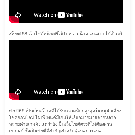
สล็อต168 เว็บไซต์สล็อตที่ได้รับความนิยม เล่นง่าย ได้เงินจริง
slot168 เป็นเว็บสล็อตที่ได้รับความนิยมสูงสุดในหมู่นักเสี่ยง
โชคออนไลน์ ไม่เพียงแค่มีเกมให้เลือกมากมายจากหลาก
หลายค่ายเกมดัง แต่ว่ายังเป็นเว็บไซต์ตรงที่ไม่ต้องผ่าน
เอเย่นต์ ซึ่งเป็นข้อดีที่สำคัญสำหรับผู้เล่น การเล่น