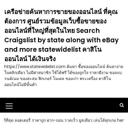
S
k
เครือข่ายค้นหาการขายของออนไลน์ ที่คุณ
i
ต้องการ ศูนย์รวมข้อมูลเว็บซื้อขายของ
p
t
ออนไลน์ที่ใหญ่ที่สุดในไทย Search
o
Craigslist by state along with eBay
c
o
and more statewidelist คาสิโน
n
ออนไลน์ ได้เงินจริง
t
e
https://www.statewidelist.com ค้นหา ซื้อของออนไลน์ ค้นหาง่าย
n
ในคลิกเดียว ไม่มีค่าสมาชิก ใช้ได้ฟรี ได้ของถูกใจ ราคาดีงาม ของแบ
t
รนด์เนม ของสะสม ฟิกเกอร์ โมเดล ของเก่า พระเครื่อง คาสิโน
ออนไลน์ไม่มีขั้นต่ำ
M
e
 ราคาถูก ฝาก-ถอน รวดเร็ว ยูสเดียว เล่นได้ทุกเกม hengjing168 คุ้มค่า ท