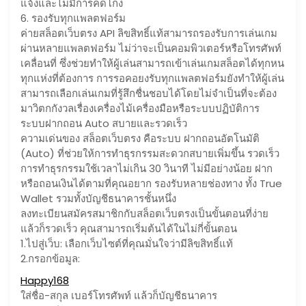
แจ้งและไม่มีการคดโกง
6. รองรับทุกแพลตฟอร์ม
ค่ายสล็อตเว็บตรง API ลิขสิทธิ์แท้สามารถรองรับการเล่นเกม
ผ่านหลายแพลตฟอร์ม ไม่ว่าจะเป็นคอมพิวเตอร์หรือโทรศัพท์
เคลื่อนที่ ซึ่งช่วยทำให้ผู้เล่นสามารถเข้าเล่นเกมสล็อตได้ทุกหน
ทุกแห่งที่ต้องการ การรอคอยงรับทุกแพลตฟอร์มยังทำให้ผู้เล่น
สามารถเลือกเล่นเกมที่รู้สึกชื่นชอบได้โดยไม่จำเป็นที่จะต้อง
มาวิตกกังวลเรื่องเครื่องไม้เครื่องมือหรือระบบปฏิบัติการ
ระบบฝากถอน Auto สบายและรวดเร็ว
ความเด่นของ สล็อตเว็บตรง คือระบบ ฝากถอนอัตโนมัติ
(Auto) ที่ช่วยให้การทำธุรกรรมสะดวกสบายเพิ่มขึ้น รวดเร็ว
การทำธุรกรรมใช้เวลาไม่เกิน 30 วินาที ไม่มีอย่างน้อย ฝาก
หรือถอนเงินได้ตามที่คุณอยาก รองรับหลายช่องทาง ทั้ง True
Wallet รวมทั้งบัญชีธนาคารชั้นหนึ่ง
ลงทะเบียนสมัครสมาชิกกับสล็อตเว็บตรงเป็นขั้นตอนที่ง่าย
แล้วก็รวดเร็ว คุณสามารถเริ่มต้นได้ในไม่กี่ขั้นตอน
1.ไปสู่เว็บ: เลือกเว็บไซต์ที่คุณมั่นใจว่ามีลิขสิทธิ์แท้
2.กรอกข้อมูล:
Happy168
ใส่ชื่อ-สกุล เบอร์โทรศัพท์ แล้วก็บัญชีธนาคาร