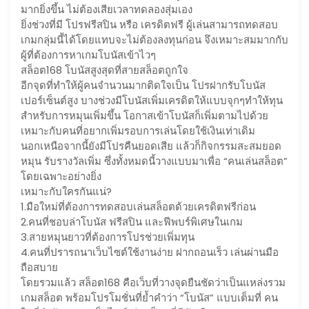
มากยิ่งขึ้น ไม่ต้องเสียเวลาทดลองสุ่มเอง
ยิ่งช่วงที่มี โปรฟรีสปิน หรือ เครดิตฟรี ผู้เล่นสามารถทดสอบ
เกมกลุ่มนี้ได้โดยแทบจะไม่ต้องลงทุนก่อน จึงเหมาะสมมากกับ
ผู้ที่ต้องการหาเกมโบนัสเข้าไวๆ
สล็อต168 โบนัสสูงสุดที่สายสล็อตถูกใจ
อีกจุดที่ทำให้ผู้คนจำนวนมากติดใจเป็น โปรฝากรับโบนัส
เปอร์เซ็นต์สูง บางช่วงมีโบนัสเพิ่มเครดิตให้แบบจุกๆทำให้ทุน
สำหรับการหมุนเพิ่มขึ้น โอกาสเข้าโบนัสก็เพิ่มตามไปด้วย
เหมาะกับคนที่อยากเพิ่มรอบการเล่นโดยใช้เงินเท่าเดิม
นอกเหนือจากนี้ยังมีโปรคืนยอดเสีย แล้วก็กิจกรรมสะสมยอด
หมุน รับรางวัลเพิ่ม ซึ่งทั้งหมดนี้วางแบบมาเพื่อ “คนเล่นสล็อต”
โดยเฉพาะอย่างยิ่ง
เหมาะกับใครกันแน่?
1.มือใหม่ที่ต้องการทดสอบเล่นสล็อตด้วยเครดิตฟรีก่อน
2.คนที่ชอบล่าโบนัส ฟรีสปิน และฟีพบร์พิเศษในเกม
3.สายหมุนยาวที่ต้องการโปรช่วยเพิ่มทุน
4.คนที่ปรารถนาเว็บไซต์ใช้งานง่าย ฝากถอนเร็ว เล่นผ่านมือ
ถือสบาย
โดยรวมแล้ว สล็อต168 คือเว็บที่วางจุดยืนชัดว่าเป็นแหล่งรวม
เกมสล็อต พร้อมโปรโมชั่นที่ย้ำคำว่า “โบนัส” แบบเต็มที่ คน