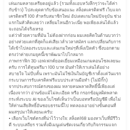
เล่นเกมคลายเครียดอยู่แล้ว (รวมทั้งแอบหวังลึกๆว่าจะได้ค่า
กับข้าว) ไปสะดุดตากับข้อเสนอแนะ สล็อตเครดิตฟรี เว็บแจก
เครดิตฟรี 100 สำหรับสมาชิกใหม่ อัปเดตเกมใหม่ปัจจุบัน ช่วง
แรกในหัวคิดเลยว่า เหลี่ยมไหนอีกวะเนี่ย พอเพียงเล่นได้แล้ว
จะถอนได้จริงเหรอ
แต่ว่าด้วยความที่มัน ไม่ต้องฝากก่อน ผมเลยคิดในด้านบวกว่า
อย่างห่วยแตกที่สุดก็แค่เสียเวล่ำเวลาสมัคร แลกเปลี่ยนกับการ
ได้เข้าไปลองระบบและเล่นเกมใหม่ๆที่เพิ่งเปิดตัว ซึ่งบอกตาม
ตรงว่าค่ายเกมยุคนี้เขาพัฒนาไปไกลมาก
ภาพกราฟิก 3D เอฟเฟกต์ยอดเยี่ยมเหมือนเกมคอนโซลเลยนะ
ครับ การได้ทุนฟรีมา 100 บาท มันทำให้เราเล่นได้อย่าง
สบายใจ ไม่บีบคั้น เพราะมันไม่ใช่เงินในบัญชีเราตั้งแต่วันแรก
กระบวนการรับเครดิตฟรีแบบประสานมือทำ (ไม่มีกั๊ก)
จากประสบการณ์ตรงของผม หลายคนพลาดสิทธิ์นี้เพียงแต่
เนื่องจากว่า อ่านข้อแม้ไม่ละเอียด หรือ กรอกข้อมูลผิดพลาด
กระทั่งระบบ AI ของเว็บไซต์เห็นว่าเป็นบอทหรือบัญชีผี เพื่อไม่
ให้ท่านเสียสิทธิ์อันชอบธรรมนี้ไป ทดลองเอาอย่างขั้นตอนที่
ผมสรุปมาให้เลยนะครับ:
• เลือกเว็บไซต์ตรงที่น่าไว้วางใจ: สล็อต168 มองหาเว็บที่มีรีวิว
ดี ระบบเสถียร รวมทั้งมีเมนูเด่นชัดเจนเกี่ยวกับกิจกรรมแจก