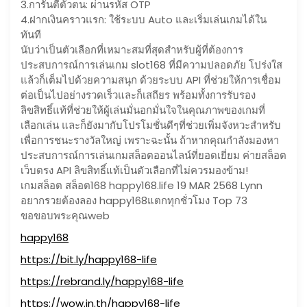
3.การันตีตัวตน: ผ่านรหัส OTP
4.ฝากเงินคราวแรก: ใช้ระบบ Auto และเริ่มเล่นเกมได้ใน
ทันที
นับว่าเป็นตัวเลือกที่เหมาะสมที่สุดสำหรับผู้ที่ต้องการ
ประสบการณ์การเล่นเกม slot168 ที่มีความปลอดภัย โปร่งใส
แล้วก็เต็มไปด้วยความสนุก ด้วยระบบ API ที่ช่วยให้การเชื่อม
ต่อเป็นไปอย่างรวดเร็วและก็เสถียร พร้อมทั้งการรับรอง
ลิขสิทธิ์แท้ที่ช่วยให้ผู้เล่นมั่นอกมั่นใจในคุณภาพของเกมที่
เลือกเล่น และก็ยังมากับโปรโมชั่นดีๆที่ช่วยเพิ่มจังหวะสำหรับ
เพื่อการชนะรางวัลใหญ่ เพราะฉะนั้น ถ้าหากคุณกำลังมองหา
ประสบการณ์การเล่นเกมสล็อตออนไลน์ที่ยอดเยี่ยม ค่ายสล็อต
เว็บตรง API ลิขสิทธิ์แท้เป็นตัวเลือกที่ไม่ควรมองข้าม!
เกมสล็อต สล็อต168 happy168.life 19 MAR 2568 Lynn
อยากรวยต้องลอง happy168แตกทุกชั่วโมง Top 73
ขอขอบพระคุณweb
happy168
https://bit.ly/happy168-life
https://rebrand.ly/happy168-life
https://wow.in.th/happy168-life