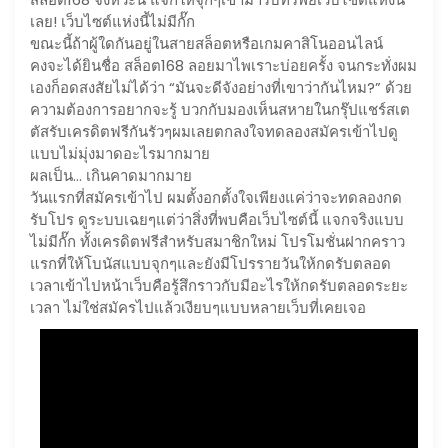
เลย! เว็บไซต์แห่งนี้ไม่มีกั๊ก
ขณะนี้ถ้าผู้ใดกันอยู่ในสายสล็อตหรือเกมคาสิโนออนไลน์
คงจะได้ยินชื่อ สล็อต168 ลอยมาไพเราะบ่อยครั้ง จนกระทั่งผม
เองก็อดสงสัยไม่ได้ว่า “มันจะดีจังอย่างที่เขาว่ากันไหม?” ด้วย
ความต้องการอยากจะรู้ บวกกับมองเห็นสหายในกรุ๊ปแชร์สเต
ตัสรับเครดิตฟรีกันรัวๆผมเลยตกลงใจทดลองสมัครเข้าไปดู
แบบไม่มุ่งมาดอะไรมากมาย
ผลเป็น… เกินคาดมากมาย
วันแรกที่สมัครเข้าไป ผมตั้งอกตั้งใจเพียงแค่ว่าจะทดลองกด
รับโปร ดูระบบเฉยๆแต่ว่าสิ่งที่พบคือเว็บไซต์นี้ แจกจริงแบบ
ไม่มีกั๊ก ทั้งเครดิตฟรีสำหรับสมาชิกใหม่ โปรโมชั่นฝากคราว
แรกที่ให้โบนัสแบบจุกๆและยังมีโปรรายวันให้กดรับตลอด
เวลาเข้าไปหน้าเว็บคือรู้สึกราวกับมีอะไรให้กดรับตลอดระยะ
เวลา ไม่ใช่สมัครไปแล้วเงียบๆแบบหลายเว็บที่เคยเจอ