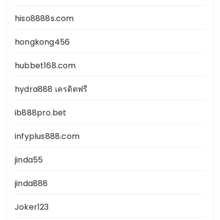
hiso8888s.com
hongkong456
hubbet168.com
hydra888 เครดิตฟรี
ib888pro.bet
infyplus888.com
jinda55
jinda888
Joker123