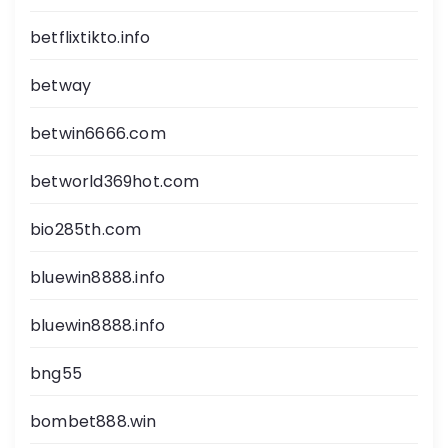
betflixtikto.info
betway
betwin6666.com
betworld369hot.com
bio285th.com
bluewin8888.info
bluewin8888.info
bng55
bombet888.win