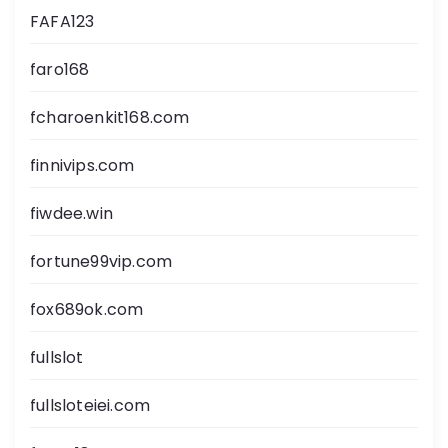
FAFA123
faro168
fcharoenkit168.com
finnivips.com
fiwdee.win
fortune99vip.com
fox689ok.com
fullslot
fullsloteiei.com