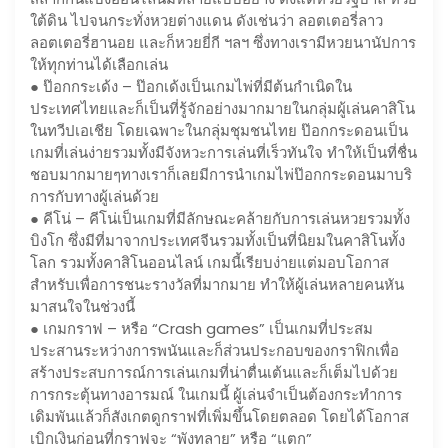
ใต้ดิน ไปจนกระทั่งหวยต่างแดน ดังเช่นว่า ลอตเตอรี่ลาว
ลอตเตอรี่ฮานอย และก็หวยยี่กี ฯลฯ ซึ่งทางเรามีหวยนานัปการ
ให้ทุกท่านได้เลือกเล่น
● ป๊อกกระเด้ง – ป๊อกเด้งเป็นเกมไพ่ที่มีต้นกำเนิดใน
ประเทศไทยและก็เป็นที่รู้จักอย่างมากมายในกลุ่มผู้เล่นคาสิโน
ในทวีปเอเชีย โดยเฉพาะในกลุ่มชุมชนไทย ป๊อกกระดอนเป็น
เกมที่เล่นง่ายรวมทั้งมีจังหวะการเล่นที่เร็วทันใจ ทำให้เป็นที่ชื่น
ชอบมากมายๆทางเราก็เลยมีการนำเกมไพ่ป๊อกกระดอนมาบริ
การกับทางผู้เล่นด้วย
● คีโน่ – คีโน่เป็นเกมที่มีลักษณะคล้ายกับการเล่นหวยรวมทั้ง
บิงโก ซึ่งมีที่มาจากประเทศจีนรวมทั้งเป็นที่นิยมในคาสิโนทั้ง
โลก รวมทั้งคาสิโนออนไลน์ เกมนี้เรียบง่ายแต่มอบโอกาส
สำหรับเพื่อการชนะรางวัลที่มากมาย ทำให้ผู้เล่นหลายคนหัน
มาสนใจในช่วงนี้
● เกมกราฟ – หรือ “Crash games” เป็นเกมที่ประสม
ประสานระหว่างการพนันและก็ส่วนประกอบของกราฟิกเพื่อ
สร้างประสบการณ์การเล่นเกมที่น่าตื่นเต้นและก็เต็มไปด้วย
การกระตุ้นทางอารมณ์ ในเกมนี้ ผู้เล่นจำเป็นต้องกระทำการ
เดิมพันแล้วก็สังเกตดูกราฟที่เพิ่มขึ้นโดยตลอด โดยได้โอกาส
เบิกเงินก่อนที่กราฟจะ “พังทลาย” หรือ “แตก”