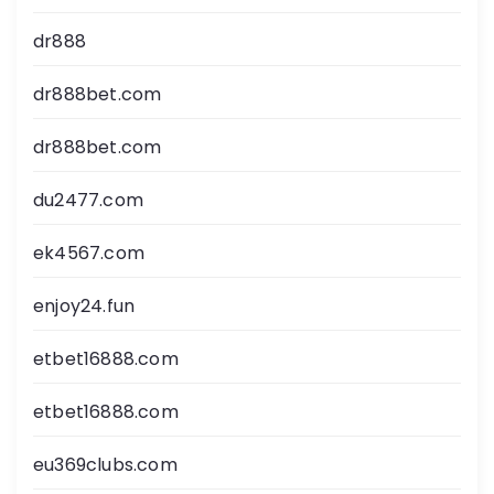
dr888
dr888bet.com
dr888bet.com
du2477.com
ek4567.com
enjoy24.fun
etbet16888.com
etbet16888.com
eu369clubs.com