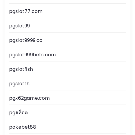
pgslot77.com
pgslot99
pgslot9999.co
pgslot999bets.com
pgslotfish
pgslotth
pgx62game.com
pgสล็อต
pokebet88