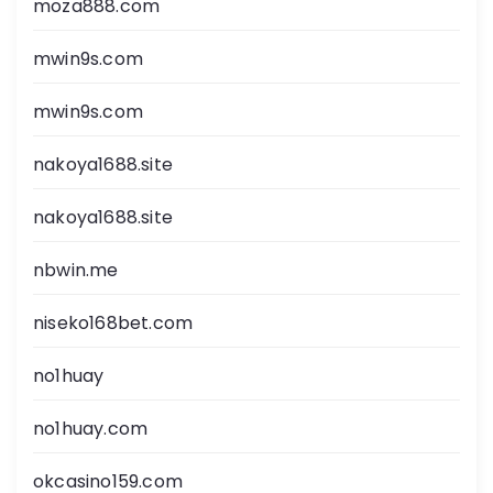
moza888.com
mwin9s.com
mwin9s.com
nakoya1688.site
nakoya1688.site
nbwin.me
niseko168bet.com
no1huay
no1huay.com
okcasino159.com