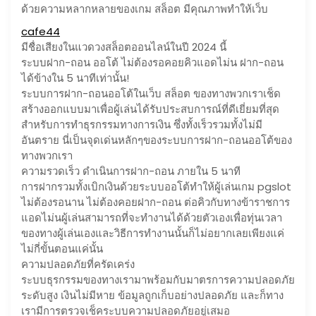
ด้วยความหลากหลายของเกม สล็อต มีคุณภาพทำให้เว็บ
cafe44
มีชื่อเสียงในแวดวงสล็อตออนไลน์ในปี 2024 นี้
ระบบฝาก-ถอน ออโต้ ไม่ต้องรอคอยคิวแอดไม่น ฝาก-ถอน
ได้ข้างใน 5 นาทีเท่านั้น!
ระบบการฝาก-ถอนออโต้ในเว็บ สล็อต ของทางพวกเราเช็ด
สร้างออกแบบมาเพื่อผู้เล่นได้รับประสบการณ์ที่ดีเยี่ยมที่สุด
สำหรับการทำธุรกรรมทางการเงิน ซึ่งทั้งเร็วรวมทั้งไม่มี
อันตราย นี่เป็นจุดเด่นหลักๆของระบบการฝาก-ถอนออโต้ของ
ทางพวกเรา
ความรวดเร็ว ดำเนินการฝาก-ถอน ภายใน 5 นาที
การฝากรวมทั้งเบิกเงินด้วยระบบออโต้ทำให้ผู้เล่นเกม pgslot
ไม่ต้องรอนาน ไม่ต้องคอยฝาก-ถอน ต่อคิวกับทางข้าราชการ
แอดไม่นผู้เล่นสามารถที่จะทำงานได้ด้วยตัวเองเพื่อทุ่นเวลา
ของทางผู้เล่นเองและวิธีการทำงานนั้นก็ไม่อยากเลยเพียงแค่
ไม่กี่ขั้นตอนแค่นั้น
ความปลอดภัยที่ครัดเคร่ง
ระบบธุรกรรมของทางเรามาพร้อมกับมาตรการความปลอดภัย
ระดับสูง เงินไม่มีหาย ข้อมูลถูกเก็บอย่างปลอดภัย และก็ทาง
เรามีการตรวจเช็คระบบความปลอดภัยอยู่เสมอ