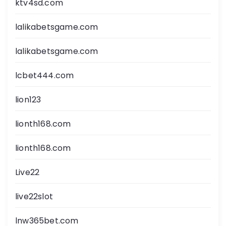
ktv4sd.com
lalikabetsgame.com
lalikabetsgame.com
lcbet444.com
lion123
lionth168.com
lionth168.com
Live22
live22slot
lnw365bet.com