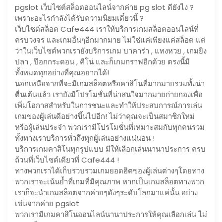
pgslot เว็บไซต์สล็อตออนไลน์จากค่าย pg slot ดียังไง ?
เพราะอะไรกำลังได้รับความนิยมเดี๋ยวนี้ ?
เว็บไซต์สล็อต Cafe444 เราให้บริการเกมสล็อตออนไลน์ที่
ครบวงจร และเกมอื่นๆอีกมากมาย ไม่ใช่แค่เพียงแค่สล็อต แต่
ว่าในเว็บไซต์พวกเรายังบริการเกม บาคาร่า , แทงหวย , เกมยิง
ปลา , ป๊อกกระดอน , คีโน่ และก็เกมกราฟอีกด้วย ตรงนี้มี
ทั้งหมดทุกอย่างที่คุณอยากได้!
นอกเหนือจากที่จะมีเกมสล็อตหรือคาสิโนที่มากมายรวมทั้งน่า
ตื่นเต้นแล้ว เรายังมีโปรโมชั่นที่น่าสนใจมากมายก่ายกองเพื่อ
เพิ่มโอกาสสำหรับในการชนะและทำให้ประสบการณ์การเล่น
เกมของผู้เล่นดีอย่างขึ้นไปอีก! ไม่ว่าคุณจะเป็นสมาชิกใหม่
หรือผู้เล่นประจำ พวกเรามีโปรโมชั่นที่เหมาะสมกับทุกคนรวม
ทั้งทางเราบริการทั่วถึงทุกผู้เล่นอย่างแน่นอน !
บริการเกมคาสิโนทุกรูปแบบ มีให้เลือกเล่นนานาประการ ครบ
ถ้วนที่เว็บไซต์เดียวที่ Cafe444 !
ทางพวกเราได้เก็บรวบรวมเกมยอดฮิตของผู้เล่นต่างๆโดยทาง
พวกเราจะเน้นย้ำที่เกมที่มีคุณภาพ หากเป็นเกมสล็อตทางพวก
เราก็จะนำเกมสล็อตจากค่ายๆดังๆระดับโลกมาแค่นั้น อย่าง
เช่นจากค่าย pgslot
พวกเรามีเกมคาสิโนออนไลน์นานาประการให้คุณเลือกเล่น ไม่