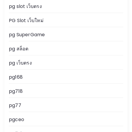
pg slot เว็บตรง
PG Slot เว็บใหม่
pg SuperGame
pg สล็อต
pg เว็บตรง
pg168
pg718
pg77
pgceo