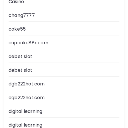
Casino
chang7777
coke55
cupcake88x.com
debet slot
debet slot
dgb222hot.com
dgb222hot.com
digital learning
digital learning