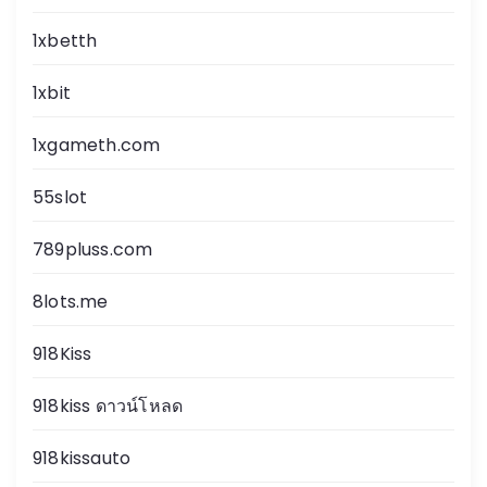
1xbetth
1xbit
1xgameth.com
55slot
789pluss.com
8lots.me
918Kiss
918kiss ดาวน์โหลด
918kissauto