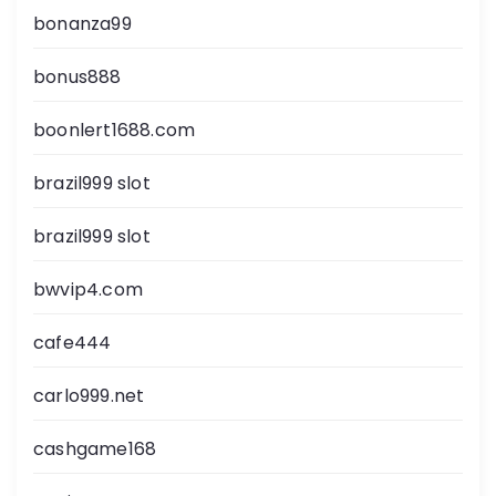
bonanza99
bonus888
boonlert1688.com
brazil999 slot
brazil999 slot
bwvip4.com
cafe444
carlo999.net
cashgame168