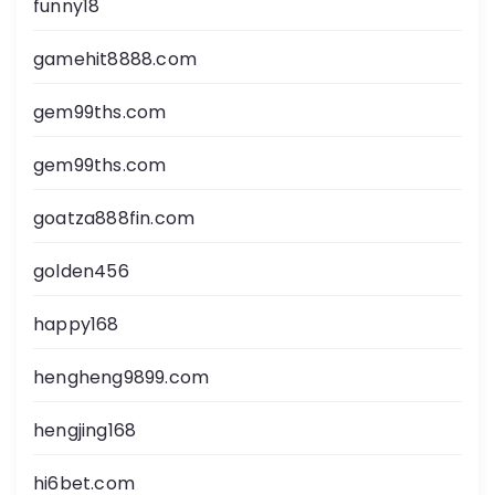
funny18
gamehit8888.com
gem99ths.com
gem99ths.com
goatza888fin.com
golden456
happy168
hengheng9899.com
hengjing168
hi6bet.com