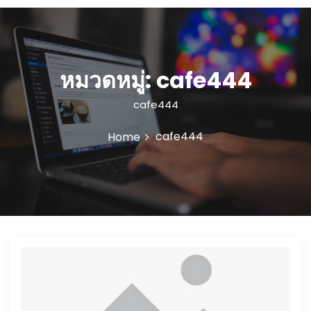
n
u
I
c
หมวดหมู่:
cafe444
o
cafe444
n
cafe444
Home