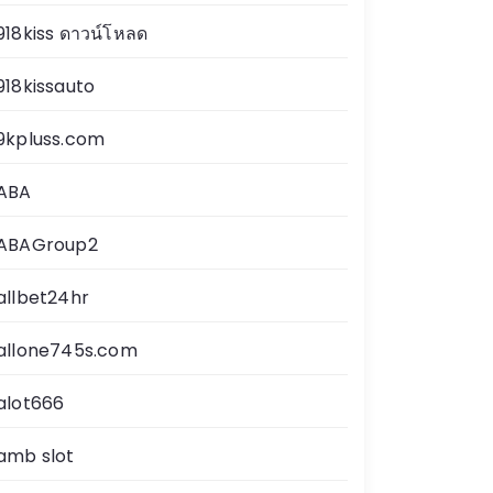
918kiss ดาวน์โหลด
918kissauto
9kpluss.com
ABA
ABAGroup2
allbet24hr
allone745s.com
alot666
amb slot