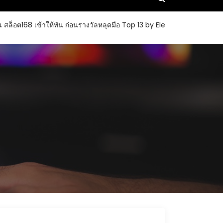
 เข้าให้ทัน ก่อนรางวัลหลุดมือ Top 13 by Eleanore Tangtem168e.com
S