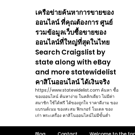
S
k
เครือข่ายค้นหาการขายของ
i
ออนไลน์ ที่คุณต้องการ ศูนย์
p
t
รวมข้อมูลเว็บซื้อขายของ
o
ออนไลน์ที่ใหญ่ที่สุดในไทย
c
o
Search Craigslist by
n
state along with eBay
t
e
and more statewidelist
n
คาสิโนออนไลน์ ได้เงินจริง
t
https://www.statewidelist.com ค้นหา ซื้อ
ของออนไลน์ ค้นหาง่าย ในคลิกเดียว ไม่มีค่า
สมาชิก ใช้ได้ฟรี ได้ของถูกใจ ราคาดีงาม ของ
แบรนด์เนม ของสะสม ฟิกเกอร์ โมเดล ของ
เก่า พระเครื่อง คาสิโนออนไลน์ไม่มีขั้นต่ำ
Blog
Contact
Welcome to the fam