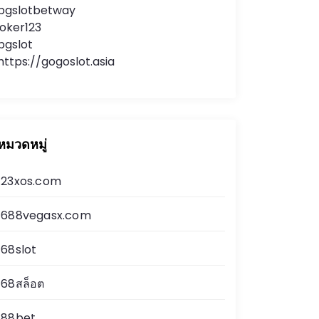
pgslotbetway
joker123
pgslot
https://gogoslot.asia
หมวดหมู่
123xos.com
1688vegasx.com
168slot
168สล็อต
188bet