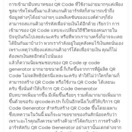
การเข้ามามีบทบาทของ QR Code ที่ใช้งานง่ายมากๆแค่เพียง
ชูสมาร์ทโฟนขึ้นมาแล้วสแกนคิวอาร์รหัสก็สามารถเข้าถึง
ข้อมูลต่างๆได้อย่างง่ายๆ แอพลิเคชันของแบงค์ต่างๆก็ยัง
สามารถสแกนคิวอาร์รหัสเพื่อจ่ายเงินได้อีกด้วย เรียกว่า การ
เข้ามาของ QR Code แทบจะเปลี่ยนวิถีชีวิตของคนภายใน
ปัจจุบันกันไปเลยล่ะนะครับ หรือที่พวกเราบางครั้งก็อาจจะเคย
ได้ยินกันมาบ้างว่า พวกเรากำลังอยู่ในยุคสังคมไร้เงินสดนั่นเอง
เพราะเหตุว่าเพียงแค่สแกนคิวอาร์โค้ดเพื่อจ่ายเงิน คุณก็ไม่
ต้องพกเงินสดอีกต่อไปนั่นเอง
แล้วก็ความนิยมชมชอบของ QR Code qr code
generator มากมายขนาดนี้ ก็เกิดขึ้นจากการที่ผู้ผลิต QR
Code ไม่จดสิทธิบัตรนี่แหละนะครับ ทำให้ไม่ว่าใครก็ตามก็
สามารถสร้าง QR Code หรือใช้งาน QR Code ได้เลยนะ
ครับ ซึ่งนั่นทำให้บริการ QR Code Generator
มีบทบาทเพิ่มมากขึ้น มีเพิ่มขึ้นเรื่อยๆ รวมทั้งมากมายเพิ่มมาก
ขึ้นด้วยขอรับ qrcode.in.th ก็เป็นอีกหนึ่งเว็บที่ให้บริการ QR
Code Generator สำหรับสร้าง QR Code ขึ้นโดยเฉพาะ
ซึ่งบทความในวันนี้ ผมก็จะมาขอขายของกันสักน้อยครับว่า
เพราะอะไรคุณถึงควรมาสร้างคิวอาร์โค้ดกับเรา การสร้างคิว
อาร์รหัสกับ QR Code Generator อย่างเรานั้นแตกต่างจาก