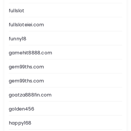
fullslot
fullsloteiei.com
funny18
gamehit8888.com
gem99ths.com
gem99ths.com
goatza888fin.com
golden456
happy168