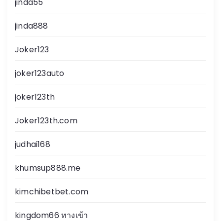
jinda55
jinda888
Joker123
joker123auto
joker123th
Joker123th.com
judhai168
khumsup888.me
kimchibetbet.com
kingdom66 ทางเข้า