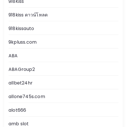
918Kiss
918kiss ดาวน์โหลด
918kissauto
9kpluss.com
ABA
ABAGroup2
allbet24hr
allone745s.com
alot666
amb slot