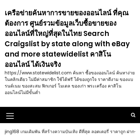
S
k
เครือข่ายค้นหาการขายของออนไลน์ ที่คุณ
i
ต้องการ ศูนย์รวมข้อมูลเว็บซื้อขายของ
p
t
ออนไลน์ที่ใหญ่ที่สุดในไทย Search
o
Craigslist by state along with eBay
c
o
and more statewidelist คาสิโน
n
ออนไลน์ ได้เงินจริง
t
e
https://www.statewidelist.com ค้นหา ซื้อของออนไลน์ ค้นหาง่าย
n
ในคลิกเดียว ไม่มีค่าสมาชิก ใช้ได้ฟรี ได้ของถูกใจ ราคาดีงาม ของแบ
t
รนด์เนม ของสะสม ฟิกเกอร์ โมเดล ของเก่า พระเครื่อง คาสิโน
ออนไลน์ไม่มีขั้นต่ำ
M
e
ที่สร้างความบันเทิง ดีที่สุด ลอตเตอรี่ ราคาถูก ฝาก-ถอน รวดเร็ว ยูสเดี