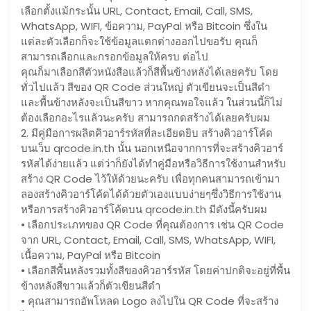
เลือกตั้งแม้กระนั้น URL, Contact, Email, Call, SMS,
WhatsApp, WIFI, ข้อความ, PayPal หรือ Bitcoin ซึ่งใน
แต่ละตัวเลือกก็จะใช้ข้อมูลแตกต่างออกไปขอรับ คุณก็
สามารถเลือกและกรอกข้อมูลให้ครบ ต่อไป
คุณก็มาเลือกสีตัวหนังสือแล้วก็สีพื้นข้างหลังได้เลยครับ โดย
ทั่วไปแล้ว สีของ QR Code ส่วนใหญ่ ตัวเขียนจะเป็นสีดำ
และพื้นข้างหลังจะเป็นสีขาว หากคุณพอใจแล้ว ในส่วนนี้ก็ไม่
ต้องเลือกอะไรแล้วนะครับ สามารถกดสร้างได้เลยครับผม
2. มีคู่มือการผลิตคิวอาร์รหัสที่ละเอียดยิบ สร้างคิวอาร์โค้ด
บนเว็บ qrcode.in.th นั้น นอกเหนือจากการที่จะสร้างคิวอาร์
รหัสได้ง่ายแล้ว แต่ว่าก็ยังได้ทำคู่มือหรือวิธีการใช้งานสำหรับ
สร้าง QR Code ไว้ให้ด้วยนะครับ เพื่อทุกคนสามารถเข้ามา
ลองสร้างคิวอาร์โค้ดได้ด้วยตัวเองแบบง่ายๆซึ่งวิธีการใช้งาน
หรือการสร้างคิวอาร์โค้ดบน qrcode.in.th มีดังนี้ครับผม
• เลือกประเภทของ QR Code ที่คุณต้องการ เช่น QR Code
จาก URL, Contact, Email, Call, SMS, WhatsApp, WIFI,
เนื้อความ, PayPal หรือ Bitcoin
• เลือกสีพื้นหลังรวมทั้งสีของคิวอาร์รหัส โดยค่าปกติจะอยู่ที่พื้น
ข้างหลังสีขาวแล้วก็ตัวเขียนสีดำ
• คุณสามารถอัพโหลด Logo ลงไปใน QR Code ที่จะสร้าง