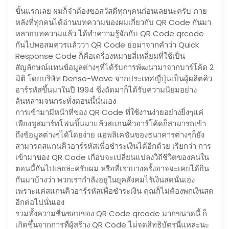
ขั้นแรกเลย ผมก็จำต้องขอสวัสดีทุกๆคนก่อนเลยนะครับ ภาย
หลังที่ทุกคนได้อ่านบทความของผมเกี่ยวกับ QR Code กันมา
หลายบทความแล้ว ได้ทำความรู้จักกับ QR Code qrcode
กันไปพอสมควรแล้วว่า QR Code ย่อมาจากคำว่า Quick
Response Code ก็คือเครื่องหมายสี่เหลี่ยมที่ใช้เป็น
สัญลักษณ์แทนข้อมูลต่างๆที่ได้รับการพัฒนามาจากบาร์โค้ด 2
มิติ โดยบริษัท Denso-Wave จากประเทศญี่ปุ่นเป็นผู้ผลิตคิว
อาร์รหัสขึ้นมาในปี 1994 ซึ่งถัดมาก็ได้รับความนิยมอย่าง
ล้นหลามจนกระทั่งตอนนี้นั่นเอง
การเข้ามามีหน้าที่ของ QR Code ที่ใช้งานง่ายอย่างยิ่งๆแค่
เพียงชูสมาร์ทโฟนขึ้นมาแล้วสแกนคิวอาร์โค้ดก็สามารถเข้า
ถึงข้อมูลต่างๆได้โดยง่าย แอพลิเคชันของธนาคารต่างๆก็ยัง
สามารถสแกนคิวอาร์รหัสเพื่อชำระเงินได้อีกด้วย เรียกว่า การ
เข้ามาของ QR Code เกือบจะเปลี่ยนแปลงวิถีชีวิตของคนใน
ตอนนี้กันไปเลยล่ะครับผม หรือที่เราบางครั้งอาจจะเคยได้ยิน
กันมาบ้างว่า พวกเรากำลังอยู่ในยุคสังคมไร้เงินสดนั่นเอง
เพราะแค่สแกนคิวอาร์รหัสเพื่อชำระเงิน คุณก็ไม่ต้องพกเงินสด
อีกต่อไปนั่นเอง
รวมทั้งความชื่นชอบของ QR Code qrcode มากขนาดนี้ ก็
เกิดขึ้นจากการที่ผู้สร้าง QR Code ไม่จดสิทธิบัตรนี่แหละนะ