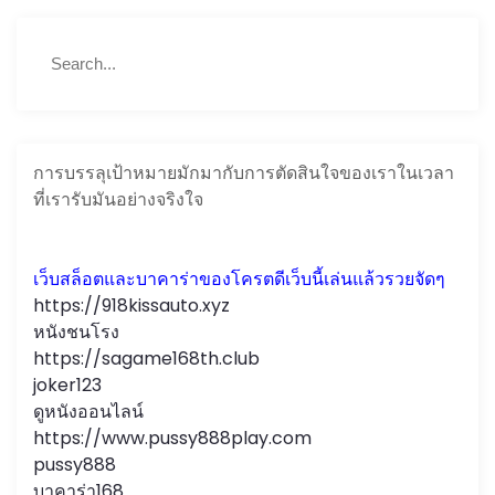
S
S
e
e
a
a
r
r
c
c
h
การบรรลุเป้าหมายมักมากับการตัดสินใจของเราในเวลา
h
ที่เรารับมันอย่างจริงใจ
f
o
r
เว็บสล็อตและบาคาร่าของโครตดีเว็บนี้เล่นแล้วรวยจัดๆ
:
https://918kissauto.xyz
หนังชนโรง
https://sagame168th.club
joker123
ดูหนังออนไลน์
https://www.pussy888play.com
pussy888
บาคาร่า168