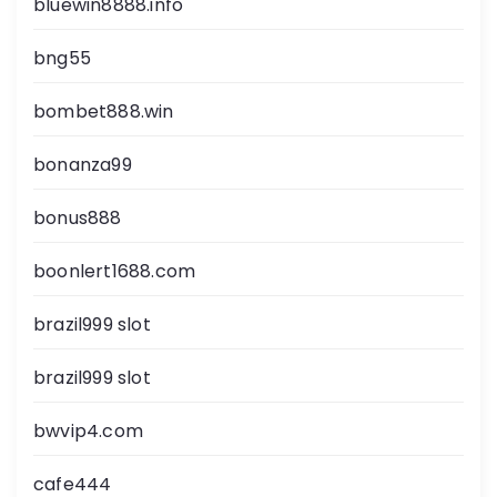
bluewin8888.info
bng55
bombet888.win
bonanza99
bonus888
boonlert1688.com
brazil999 slot
brazil999 slot
bwvip4.com
cafe444