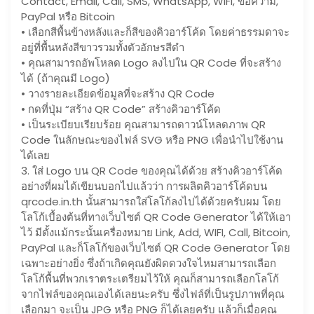
Contact, Email, Call, SMS, WhatsApp, WIFI, ข้อความ,
PayPal หรือ Bitcoin
• เลือกสีพื้นข้างหลังและก็สีของคิวอาร์โค้ด โดยค่าธรรมดาจะ
อยู่ที่พื้นหลังสีขาวรวมทั้งตัวอักษรสีดำ
• คุณสามารถอัพโหลด Logo ลงไปใน QR Code ที่จะสร้าง
ได้ (ถ้าคุณมี Logo)
• วางรายละเอียดข้อมูลที่จะสร้าง QR Code
• กดที่ปุ่ม “สร้าง QR Code” สร้างคิวอาร์โค้ด
• เป็นระเบียบเรียบร้อย คุณสามารถดาวน์โหลดภาพ QR
Code ในลักษณะของไฟล์ SVG หรือ PNG เพื่อนำไปใช้งาน
ได้เลย
3. ใส่ Logo บน QR Code ของคุณได้ด้วย สร้างคิวอาร์โค้ด
อย่างที่ผมได้เขียนบอกไปแล้วว่า การผลิตคิวอาร์โค้ดบน
qrcode.in.th นั้นสามารถใส่โลโก้ลงไปได้ด้วยครับผม โดย
โลโก้เบื้องต้นที่ทางเว็บไซต์ QR Code Generator ได้ให้เอา
ไว้ มีตั้งแม้กระนั้นเครื่องหมาย Link, Add, WIFI, Call, Bitcoin,
PayPal และก็โลโก้ของเว็บไซต์ QR Code Generator โดย
เฉพาะอย่างยิ่ง ซึ่งถ้าเกิดคุณยังผิดดวงใจไหมสามารถเลือก
โลโก้พื้นที่พวกเราตระเตรียมไว้ให้ คุณก็สามารถเลือกโลโก้
จากไฟล์ของคุณเองได้เลยนะครับ ซึ่งไฟล์ที่เป็นรูปภาพที่คุณ
เลือกมา จะเป็น JPG หรือ PNG ก็ได้เลยครับ แล้วก็เมื่อคุณ