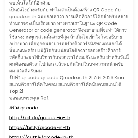
พบเห็นโลโก้นี้อีกด้วย
เป็นยังไงบ้างครับกับ ทำไมจำเป็นต้องสร้าง QR Code กับ
qrcode.in.th ผมบอกเลยว่า การผลิตคิวอาร์โค้ดสำหรับหลาย
ท่านอาจจะเป็นเรื่องยาก ทางพวกเราในฐานะ QR Code
Generator qr code generator จึงพยายามที่จะทำให้การ
ใช้แรงงานทุกๆส่วนนั้นง่ายที่สุด ถ้าเกิดไม่เข้าใจก็จะอธิบาย
อย่างมาก เพื่อทุกคนสามารถสร้างคิวอาร์รหัสของตนเองได้
นั่นเองนะครับ แม้ผู้ใดกันแน่สนใจต้องการลองสร้างคิวอาร์
รหัสก็แวะมาใช้บริการกับพวกเราได้เลยจ๊ะนะครับ สำหรับวันนี้
ผมต้องขอตัวลาไปก่อน แล้วพบกันใหม่ในบทความหน้าครับ
ผม สวัสดีครับผม
รับทำ qr code qr code Qrcode.in.th 21 ก.พ. 2023 Kina
สแกนคิวอาร์โค้ดในคอม สแกนคิวอาร์โค้ดนับคนสแกนได้
Top 21
ขอขอบพระคุณ Ref.
สร้าง qr code
http://bit.do/qrcode-in-th
https://bit.ly/qrcode-in-th
https://cutt.ly/qrcode-in-th