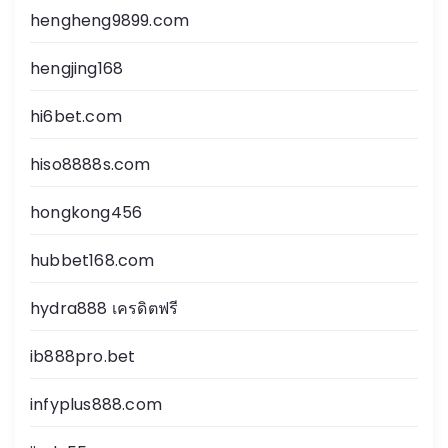
hengheng9899.com
hengjing168
hi6bet.com
hiso8888s.com
hongkong456
hubbet168.com
hydra888 เครดิตฟรี
ib888pro.bet
infyplus888.com