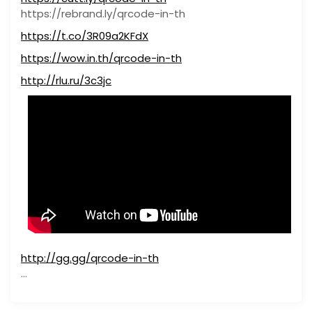
https://rebrand.ly/qrcode-in-th
https://t.co/3R09a2KFdX
https://wow.in.th/qrcode-in-th
http://rlu.ru/3c3jc
http://gg.gg/qrcode-in-th
…