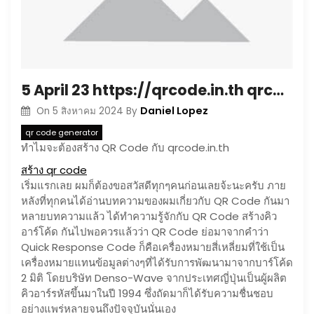
5 April 23 https://qrcode.in.th qrcode สร้าง qr code ฟรีสร้าง qr code ง่ายๆ ไฟล์ PDFสร้างqr codeให้ qrcode สำเร็จรูป Top 89 by Dwight
Daniel Lopez
On
5 สิงหาคม 2024
By
qr code generator
ทำไมจะต้องสร้าง QR Code กับ qrcode.in.th
สร้าง qr code
เริ่มแรกเลย ผมก็ต้องขอสวัสดีทุกๆคนก่อนเลยจ้ะนะครับ ภาย
หลังที่ทุกคนได้อ่านบทความของผมเกี่ยวกับ QR Code กันมา
หลายบทความแล้ว ได้ทำความรู้จักกับ QR Code สร้างคิว
อาร์โค้ด กันไปพอควรแล้วว่า QR Code ย่อมาจากคำว่า
Quick Response Code ก็คือเครื่องหมายสี่เหลี่ยมที่ใช้เป็น
เครื่องหมายแทนข้อมูลต่างๆที่ได้รับการพัฒนามาจากบาร์โค้ด
2 มิติ โดยบริษัท Denso-Wave จากประเทศญี่ปุ่นเป็นผู้ผลิต
คิวอาร์รหัสขึ้นมาในปี 1994 ซึ่งถัดมาก็ได้รับความชื่นชอบ
อย่างแพร่หลายจนถึงปัจจุบันนั่นเอง