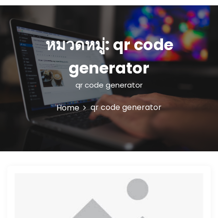
n
u
I
หมวดหมู่:
qr code
c
o
generator
n
qr code generator
qr code generator
Home