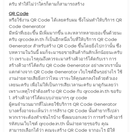
ครับ ทำให้ไม่ว่าใครก็ตามก็สามารถสร้าง
QR Code
หรือใช้งาน QR Code ได้เลยครับผม ซึ่งโน่นทำให้บริการ QR
Code Generator
มีหน้าที่เยอะขึ้น มีเพิ่มมากขึ้น และหลากหลายเยอะขึ้นด้วยนะ
ครับ qrcode.in.th ก็เป็นอีกหนึ่งเว็บที่ให้บริการ QR Code
Generator สำหรับสร้าง QR Code ขึ้นโดยยิ่งไปกว่านั้น ซึ่ง
บทความในวันนี้ ผมก็จะมาขอขายสินค้ากันสักเล็กน้อยนะครับ
ว่า เพราะอะไรคุณถึงควรจะมาสร้างคิวอาร์โค้ดกับเรา การ
สร้างคิวอาร์โค้ดกับ QR Code Generator อย่างพวกเรานั้น
แตกต่างจาก QR Code Generator เว็บไซต์อื่นๆอย่างไร ใช้
งานง่ายดายเสียยิ่งกว่าไหม เราจะให้คุณตกลงใจด้วยตัวเอง
เลยนะครับ เพื่อไม่ให้เป็นการเสียเวลานะครับ มาดูกันเลยว่า
เพราะเหตุไรจำต้องสร้าง QR Code กับ qrcode.in.th ขอรับ
1. สร้างคิวอาร์โค้ดแบบง่ายมากๆ qr code
ผู้คนจำนวนมากที่ไม่เคยใช้บริการ QR Code Generator
บางครั้งอาจจะเห็นว่า การส้ราง QR Code นั้นทำยากรึเปล่า
พวกเราจะต้องทำเช่นไรบ้าง ซึ่งผมบอกเลยว่า การสร้างคิวอาร์
รหัสบนเว็บไซต์ qrcode.in.th นั้นง่ายดายๆขอรับ คุณ
สามารถเลือกได้ว่า คุณจะสร้าง QR Code จากอะไร มีให้