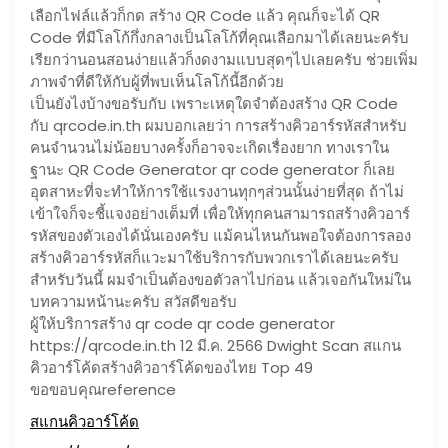
เลือกไฟล์แล้วก็กด สร้าง QR Code แล้ว คุณก็จะได้ QR
Code ที่มีโลโก้กึ่งกลางเป็นโลโก้ที่คุณเลือกมาได้เลยนะครับ
เรียกว่านอนสอนง่ายแล้วก็งดงามแบบสุดๆไปเลยครับ ช่วยเพิ่ม
ภาพจำที่ดีให้กับผู้ที่พบเห็นโลโก้นี้อีกด้วย
เป็นยังไงบ้างขอรับกับ เพราะเหตุใดจำต้องสร้าง QR Code
กับ qrcode.in.th ผมบอกเลยว่า การสร้างคิวอาร์รหัสสำหรับ
คนจำนวนไม่น้อยบางครั้งก็อาจจะเกิดเรื่องยาก ทางเราใน
ฐานะ QR Code Generator qr code generator ก็เลย
อุตสาหะที่จะทำให้การใช้แรงงานทุกๆส่วนนั้นง่ายที่สุด ถ้าไม่
เข้าใจก็จะชี้แจงอย่างเต็มที่ เพื่อให้ทุกคนสามารถสร้างคิวอาร์
รหัสของตัวเองได้นั่นเองครับ แม้คนไหนกันพอใจต้องการลอง
สร้างคิวอาร์รหัสก็แวะมาใช้บริการกับพวกเราได้เลยนะครับ
สำหรับวันนี้ ผมจำเป็นต้องขอตัวลาไปก่อน แล้วเจอกันใหม่ใน
บทความหน้านะครับ สวัสดีขอรับ
ผู้ให้บริการสร้าง qr code qr code generator
https://qrcode.in.th 12 มี.ค. 2566 Dwight Scan สแกน
คิวอาร์โค้ดสร้างคิวอาร์โค้ดของไทย Top 49
ขอขอบคุณreference
สแกนคิวอาร์โค้ด