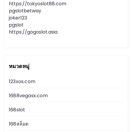
https://tokyoslot88.com
pgslotbetway
joker123
pgslot
https://gogoslot.asia
หมวดหมู่
123xos.com
1688vegasx.com
168slot
168สล็อต