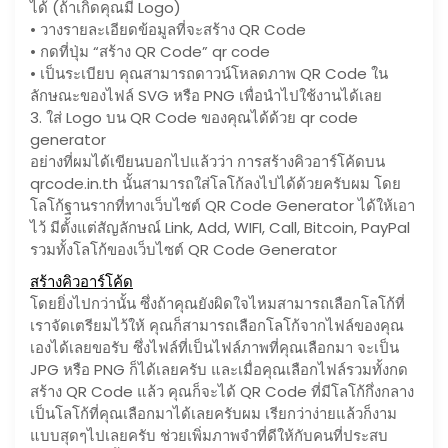
ได้ (ถ้าเกิดคุณมี Logo)
• วางรายละเอียดข้อมูลที่จะสร้าง QR Code
• กดที่ปุ่ม “สร้าง QR Code” qr code
• เป็นระเบียบ คุณสามารถดาวน์โหลดภาพ QR Code ใน
ลักษณะของไฟล์ SVG หรือ PNG เพื่อนำไปใช้งานได้เลย
3. ใส่ Logo บน QR Code ของคุณได้ด้วย qr code
generator
อย่างที่ผมได้เขียนบอกไปแล้วว่า การสร้างคิวอาร์โค้ดบน
qrcode.in.th นั้นสามารถใส่โลโก้ลงไปได้ด้วยครับผม โดย
โลโก้ฐานรากที่ทางเว็บไซต์ QR Code Generator ได้ให้เอา
ไว้ มีตั้งแต่สัญลักษณ์ Link, Add, WIFI, Call, Bitcoin, PayPal
รวมทั้งโลโก้ของเว็บไซต์ QR Code Generator
สร้างคิวอาร์โค้ด
โดยยิ่งไปกว่านั้น ซึ่งถ้าคุณยังผิดใจไหมสามารถเลือกโลโก้ที่
เราจัดเตรียมไว้ให้ คุณก็สามารถเลือกโลโก้จากไฟล์ของคุณ
เองได้เลยขอรับ ซึ่งไฟล์ที่เป็นไฟล์ภาพที่คุณเลือกมา จะเป็น
JPG หรือ PNG ก็ได้เลยครับ และเมื่อคุณเลือกไฟล์รวมทั้งกด
สร้าง QR Code แล้ว คุณก็จะได้ QR Code ที่มีโลโก้กึ่งกลาง
เป็นโลโก้ที่คุณเลือกมาได้เลยครับผม เรียกว่าง่ายแล้วก็งาม
แบบสุดๆไปเลยครับ ช่วยเพิ่มภาพจำที่ดีให้กับคนที่ประสบ