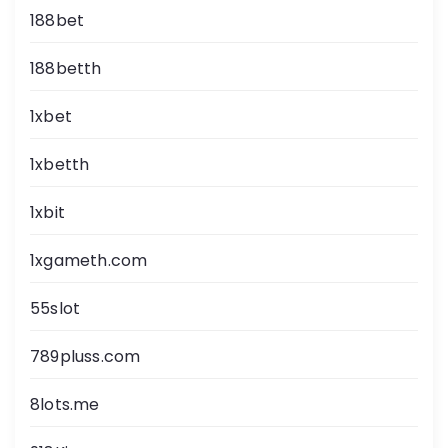
188bet
188betth
1xbet
1xbetth
1xbit
1xgameth.com
55slot
789pluss.com
8lots.me