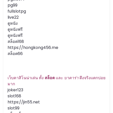
pg99
fullslotpg
live22
ดูหนัง
ดูหนังฟรี
ดูหนังฟรี
สล็อต168
https://hongkong456.me
สล็อต66
เว็บคาสิโนน่าเล่น ทั้ง
สล็อต
และ
บาคาร่า
ตึงจริงแตกบ่อย
มาก
joker123
slot168
https://jin55.net
slot99