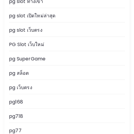
pg slot ทางเข้า
pg slot เปิดใหม่ล่าสุด
pg slot เว็บตรง
PG Slot เว็บใหม่
pg SuperGame
pg สล็อต
pg เว็บตรง
pg168
pg718
pg77