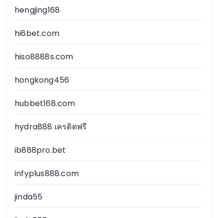
hengjing168
hi6bet.com
hiso8888s.com
hongkong456
hubbet168.com
hydra888 เครดิตฟรี
ib888pro.bet
infyplus888.com
jinda55