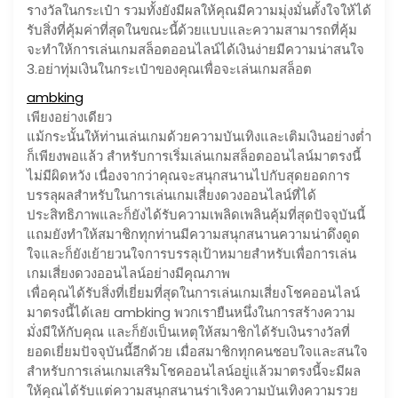
รางวัลในกระเป๋า รวมทั้งยังมีผลให้คุณมีความมุ่งมั่นตั้งใจให้ได้
รับสิ่งที่คุ้มค่าที่สุดในขณะนี้ด้วยแบบและความสามารถที่คุ้ม
จะทำให้การเล่นเกมสล็อตออนไลน์ได้เงินง่ายมีความน่าสนใจ
3.อย่าทุ่มเงินในกระเป๋าของคุณเพื่อจะเล่นเกมสล็อต
ambking
เพียงอย่างเดียว
แม้กระนั้นให้ท่านเล่นเกมด้วยความบันเทิงและเติมเงินอย่างต่ำ
ก็เพียงพอแล้ว สำหรับการเริ่มเล่นเกมสล็อตออนไลน์มาตรงนี้
ไม่มีผิดหวัง เนื่องจากว่าคุณจะสนุกสนานไปกับสุดยอดการ
บรรลุผลสำหรับในการเล่นเกมเสี่ยงดวงออนไลน์ที่ได้
ประสิทธิภาพและก็ยังได้รับความเพลิดเพลินคุ้มที่สุดปัจจุบันนี้
แถมยังทำให้สมาชิกทุกท่านมีความสนุกสนานความน่าดึงดูด
ใจและก็ยังเย้ายวนใจการบรรลุเป้าหมายสำหรับเพื่อการเล่น
เกมเสี่ยงดวงออนไลน์อย่างมีคุณภาพ
เพื่อคุณได้รับสิ่งที่เยี่ยมที่สุดในการเล่นเกมเสี่ยงโชคออนไลน์
มาตรงนี้ได้เลย ambking พวกเรายืนหนึ่งในการสร้างความ
มั่งมีให้กับคุณ และก็ยังเป็นเหตุให้สมาชิกได้รับเงินรางวัลที่
ยอดเยี่ยมปัจจุบันนี้อีกด้วย เมื่อสมาชิกทุกคนชอบใจและสนใจ
สำหรับการเล่นเกมเสริมโชคออนไลน์อยู่แล้วมาตรงนี้จะมีผล
ให้คุณได้รับแต่ความสนุกสนานร่าเริงความบันเทิงความรวย