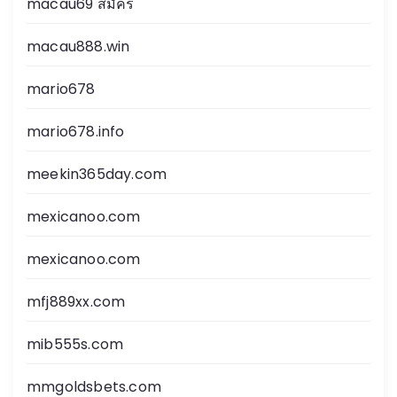
macau69 สมัคร
macau888.win
mario678
mario678.info
meekin365day.com
mexicanoo.com
mexicanoo.com
mfj889xx.com
mib555s.com
mmgoldsbets.com