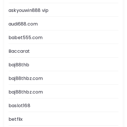
askyouwin888 vip
audi688.com
babet555.com
Baccarat
baj88thb
baj88thbz.com
baj88thbz.com
baslot168
betflix