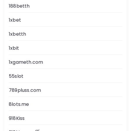
188betth
1xbet
1xbetth
1xbit
1xgameth.com
55slot
789pluss.com
8lots.me
918Kiss