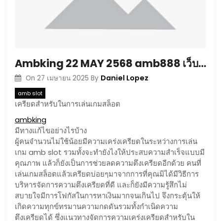
Ambking 22 MAY 2568 amb888 เว็บตรง แตกหนัก100% ได้เงินจริง ไม่มีโกง สมัคร พีจีสล็อต ง่ายสล็อตแท้จากค่ายดัง ambking ลุ้นแจ็คพอตแตกง่ายทุกวัน Top 16 by Rosalinda amb888.ceo
Daniel Lopez
On
27 เมษายน 2025
By
amb slot
เครียดสำหรับในการเล่นเกมสล็อต
ambking
มีทางแก้ไขอย่างไรบ้าง
ผู้คนจำนวนไม่ใช้น้อยมีความเคร่งเครียดในระหว่างการเล่น
เกม amb slot รวมทั้งจะทำยังไงให้ประสบความสำเร็จแบบมี
คุณภาพ แล้วก็ยังเป็นการช่วยลดความตึงเครียดอีกด้วย คนที่
เล่นเกมสล็อตแล้วเครียดบ่อยๆมาจากการที่คุณมิได้มีวิธีการ
บริหารจัดการความตึงเครียดที่ดี และก็ยังมีความรู้สึกไม่
สบายใจมีการโฟกัสในการหาเงินมากจนเกินไป จึงกระตุ้นให้
เกิดความทุกข์ทรมานความกดดันรวมทั้งกำเนิดความ
ตึงเครียดได้ ซึ่งแนวทางจัดการความเคร่งเครียดสำหรับใน