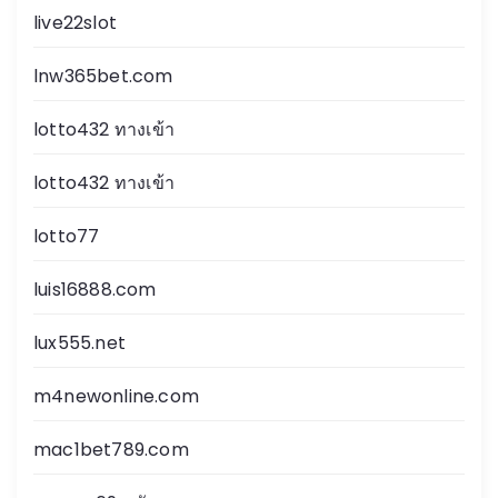
live22slot
lnw365bet.com
lotto432 ทางเข้า
lotto432 ทางเข้า
lotto77
luis16888.com
lux555.net
m4newonline.com
mac1bet789.com