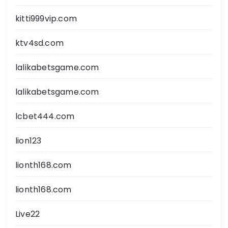
kitti999vip.com
ktv4sd.com
lalikabetsgame.com
lalikabetsgame.com
lcbet444.com
lion123
lionth168.com
lionth168.com
Live22