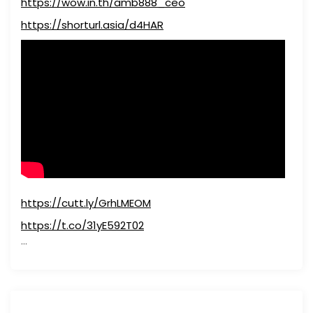
https://wow.in.th/amb888_ceo
https://shorturl.asia/d4HAR
https://cutt.ly/GrhLMEOM
https://t.co/31yE592T02
…
S