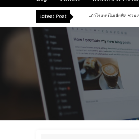
r 2026 tangtem168 สายแตก ลุ้นกำไรแบบไม่เสียฟีล ชวนเพื่อนรับ 100 ส
Latest Post