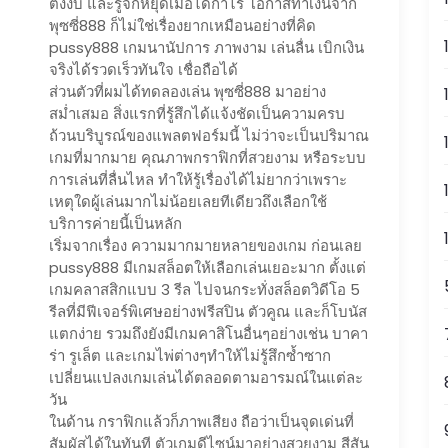
ตั้งงบ และรู้จักหยุดเมื่อได้กำไร โอกาสทำเงินจาก
พุซซี่888 ก็ไม่ใช่เรื่องยากเหมือนอย่างที่คิด
pussy888 เกมนานัปการ ภาพงาม เล่นลื่น เบิกเงิน
จริงได้รวดเร็วทันใจ เชื่อถือได้
ส่วนตัวที่ผมได้ทดลองเล่น พุซซี่888 มาอย่าง
สม่ำเสมอ สิ่งแรกที่รู้สึกได้แจ้งชัดเป็นความครบ
ถ้วนบริบูรณ์ของแพลตฟอร์มนี้ ไม่ว่าจะเป็นปริมาณ
เกมที่มากมาย คุณภาพกราฟิกที่สวยงาม หรือระบบ
การเล่นที่ลื่นไหล ทำให้รู้เรื่องได้ไม่ยากว่าเพราะ
เหตุใดผู้เล่นมากไม่น้อยเลยทีเดียวถึงเลือกใช้
บริการค่ายนี้เป็นหลัก
เริ่มจากเรื่อง ความมากมายหลายของเกม ก่อนเลย
pussy888 มีเกมสล็อตให้เลือกเล่นเยอะมาก ตั้งแต่
เกมคลาสสิกแบบ 3 รีล ไปจนกระทั่งสล็อตวิดีโอ 5
รีลที่มีฟีเจอร์พิเศษอย่างฟรีสปิน ตัวคูณ และก็โบนัส
แตกง่าย รวมถึงยังมีเกมคาสิโนอื่นๆอย่างเช่น บาคา
ร่า รูเล็ต และเกมไพ่ต่างๆทำให้ไม่รู้สึกซ้ำซาก
เปลี่ยนแปลงเกมเล่นได้ตลอดตามอารมณ์ในแต่ละ
วัน
ในด้าน กราฟิกแล้วก็ภาพเสียง ถือว่าเป็นจุดเด่นที่
สัมผัสได้ในทันที ตัวเกมดีไซน์มาอย่างสวยงาม สีสัน