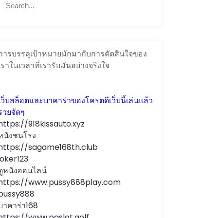
S
e
e
a
a
r
r
c
c
h
การบรรลุเป้าหมายมักมากับการตัดสินใจของ
h
เราในเวลาที่เรารับมันอย่างจริงใจ
f
o
r
เว็บสล็อตและบาคาร่าของโครตดีเว็บนี้เล่นแล้ว
รวยจัดๆ
https://918kissauto.xyz
หนังชนโรง
https://sagame168th.club
joker123
ดูหนังออนไลน์
https://www.pussy888play.com
pussy888
บาคาร่า168
https://www.pgslot.golf