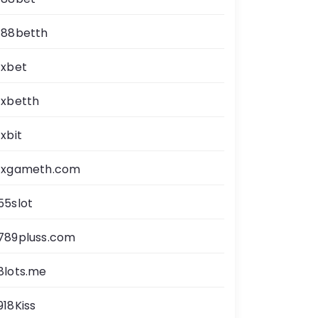
188betth
1xbet
1xbetth
1xbit
1xgameth.com
55slot
789pluss.com
8lots.me
918Kiss