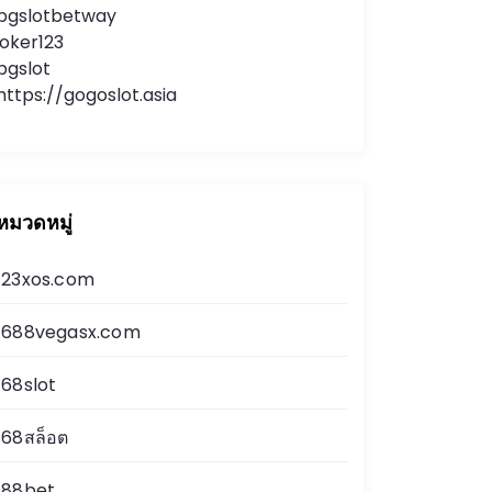
pgslotbetway
joker123
pgslot
https://gogoslot.asia
หมวดหมู่
123xos.com
1688vegasx.com
168slot
168สล็อต
188bet