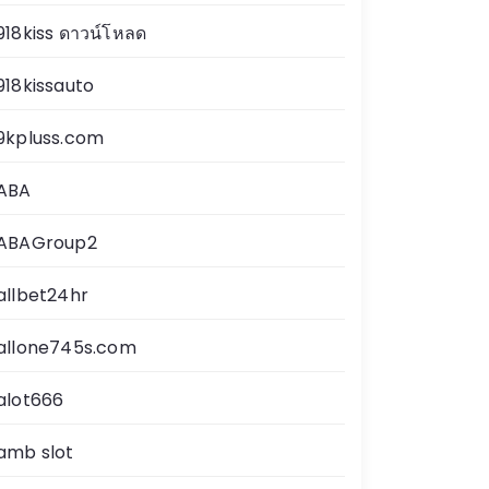
918kiss ดาวน์โหลด
918kissauto
9kpluss.com
ABA
ABAGroup2
allbet24hr
allone745s.com
alot666
amb slot