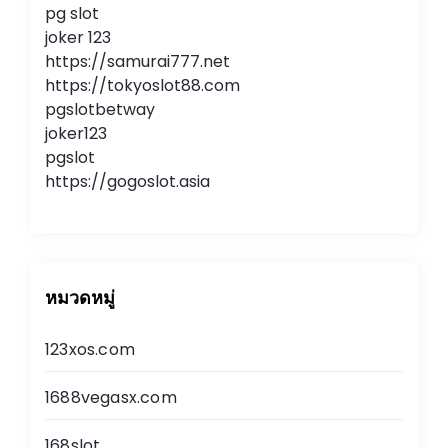
pg slot
joker 123
https://samurai777.net
https://tokyoslot88.com
pgslotbetway
joker123
pgslot
https://gogoslot.asia
หมวดหมู่
123xos.com
1688vegasx.com
168slot