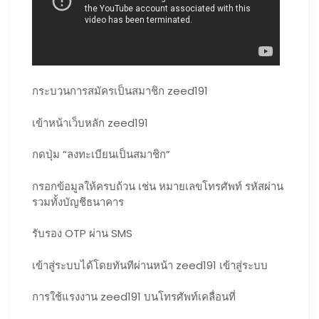
กระบวนการสมัครเป็นสมาชิก zeed191
เข้าหน้าเว็บหลัก zeed191
กดปุ่ม “ลงทะเบียนเป็นสมาชิก”
กรอกข้อมูลให้ครบถ้วน เช่น หมายเลขโทรศัพท์ รหัสผ่าน
รวมทั้งบัญชีธนาคาร
รับรอง OTP ผ่าน SMS
เข้าสู่ระบบได้โดยทันทีผ่านหน้า zeed191 เข้าสู่ระบบ
การใช้แรงงาน zeed191 บนโทรศัพท์เคลื่อนที่