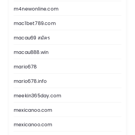
m4newonline.com
mac1bet789.com
macau69 สมัคร
macau888.win
mario678
mario678.info
meekin365day.com
mexicanoo.com
mexicanoo.com