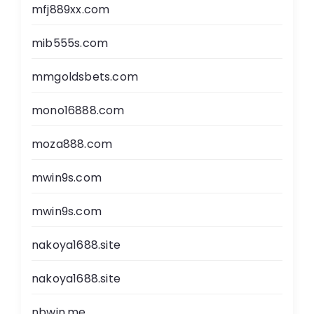
mfj889xx.com
mib555s.com
mmgoldsbets.com
mono16888.com
moza888.com
mwin9s.com
mwin9s.com
nakoya1688.site
nakoya1688.site
nbwin.me