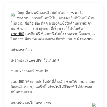
ในยุคที่เกมพนันออนไลน์เติบโตอย่างรวดเร็ว
zeed191 กลายเป็นหนึ่งในแพลตฟอร์มที่นักพนันไทย
ให้ความเชื่อถือเยอะที่สุด ด้วยจุดแข็งในด้านการสมัคร
สมาชิกง่าย การเข้าสู่ระบบที่เร็ว และก็โปรโมชั่น
zeed191
เครดิตฟรี ที่แจกจริงไม่ยั้ง บทความนี้จะพาคุณ
ไปตรวจเนื้อหาทั้งหมดทั้งปวงเกี่ยวกับเว็บไซต์ zeed191
อย่างครบถ้วน
เพราะอะไร zeed191 ถึงน่าเล่น?
ระบบฝากถอนที่เร็วทันใจ
zeed191 ใช้ระบบอัตโนมัติที่ล้ำสมัย ช่วยให้การฝากและ
ก็ถอนเงินของคุณเสร็จสิ้นด้านในไม่กี่วินาที ไม่ต้องรอแอ
ดมินตอบแชท
เกมพนันออนไลน์ครบวงจร