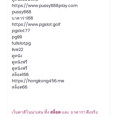
https://www.pussy888play.com
pussy888
บาคาร่า168
https://www.pgslot.golf
pgslot77
pg99
fullslotpg
live22
ดูหนัง
ดูหนังฟรี
ดูหนังฟรี
สล็อต168
https://hongkong456.me
สล็อต66
เว็บคาสิโนน่าเล่น ทั้ง
สล็อต
และ
บาคาร่า
ตึงจริง