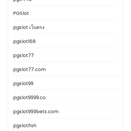
PGSlot
pgslot เว็บตรง
pgslot168
pgslot77
pgslot77.com
pgslot99
pgslot9999.co
pgslot999bets.com
pgslotfish