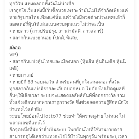
ทุกวี่วัน แทงตลอดทั้งวันไม่น่าเบื่อ
เราถูกใจเว็บแห่งนี้เว็บซื้อหวยเพราะว่ามันไม่ได้จำกัดเพียงแค่
หวยรัฐบาลไทยเพียงแค่นั้น แต่ว่ายังมีหวยต่างประเทศแล้วก็
ลอตเตอรี่หุ้นให้เล่นแบบครบทุกแนว ไม่ว่าจะเป็น
• หวยลาว (ลาวปรับปรุง, ลาวสามัคคี, ลาวสตาร์)
• สลากกินแบ่งฮานอย (ปกติ, พิเศษ,
สล็อต
VIP)
• สลากกินแบ่งหุ้นไทยและเมืองนอก (หุ้นจีน หุ้นอินเดีย หุ้นนิ
เคอิ)
• หวยมาเลย์
• หวยยี่กี 88 รอบต่อวัน สำหรับคนที่ถูกใจเล่นตลอดทั้งวัน
ทุกสลากกินแบ่งมีรายละเอียดบอกหมด ไม่ต้องไปเปิดดูผลที่
อื่นๆให้เสียเวลา ระบบจะแสดงผลลัพธ์ทันทีที่ออกรางวัล รวม
ทั้งแจ้งเตือนหากพวกเราถูกรางวัล ซึ่งช่วยลดความรู้สึกหนักใจ
ว่าแทงไว้แล้วลืม
ระบบโพยย้อนไป lotto77 ช่วยทำให้ตรวจดูง่าย ไม่หลง ไม่
พลาดเลขที่แทงไว้
อีกจุดหนึ่งที่นับว่าล้ำเป็นระบบโพยย้อนไปที่ใช้งานง่ายดาย
สามารถดูได้เลยว่าแทงอะไรไว้บ้างในทุกๆวัน พร้อมระบุเวลา