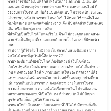
พวกเราใช้มือถือเป็นหลักสำหรับในการเล่นหวย ไม่เคยเปิด
คอมเลย ด้วยเหตุว่าสบายกว่าเยอะ ซึ่ง แทงหวยออนไลน์ ก็
รองรับการใช้งานบนมือถือแบบเต็มแบบ ไม่ว่าจะเป็น Safari,
Chrome, หรือ Browser ไหนๆก็เข้าได้หมด ใช้งานลื่นไหล
พิมพ์เลขง่าย แสดงผลลัพธ์กระจ่างแจ้ง มีปุ่มลัดสำหรับแทงเลข
เดิม หรือเลือกชุดเลขยอดฮิต
ที่สำคัญเป็นเว็บไซต์โหลดเร็ว ไม่ค้าง ไม่กระตุกตอนกดแทง
หวย ซึ่งเป็นปัญหาที่เราเคยเจอกับบางเว็บในเวลาที่มีคนเข้า
เยอะ
สรุปจากผู้ที่ใช้จริง ไม่มีอวย เว็บสลากกินแบ่งป้อมปราการ
จิตใจได้มากที่สุดในปีนี้คือ lotto77
ภายหลังที่ผ่านทั้งยังเว็บไซต์เว็บซื้อหวยดี เว็บไซต์ห่วย
เว็บไซต์ทุจริต เว็บล่มมาเยอะแยะ เรากล้าบอกได้เต็มปากว่า
เว็บ แทงหวยออนไลน์ ที่เรามั่นอกมั่นใจเยอะที่สุดเวลานี้คือ
แทงหวยออนไลน์ เพราะมันตอบโจทย์ทั้งหมดทุกอย่างที่คน
เล่นสลากกินแบ่งปรารถนา ตั้งแต่ความง่ายในการใช้งาน
ความเร็วของระบบ ความมั่นใจเรื่องการเงิน ไปจนถึงความ
หลากหลายของหวยที่เปิดให้แทง ที่สำคัญเป็นไม่มีปัญหา
ทุจริตหรือบล็อกยูสให้เสียอารมณ์
หากคนใดกำลังมองหาเว็บแทงหวยที่ไว้ใจได้ มีความยั่งยืน
มั่นคงสูง รวมทั้งดูแลลูกค้าจริงๆเราขอเสนอแนะ แทงหวย