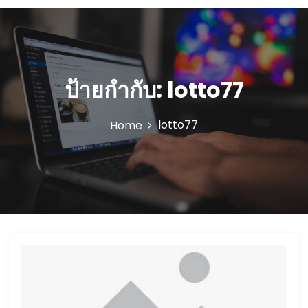
n
u
I
c
ป้ายกำกับ:
lotto77
o
n
lotto77
Home