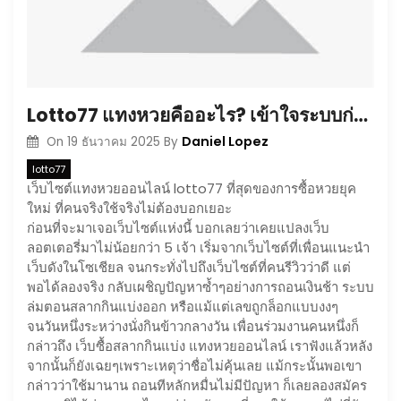
Lotto77 แทงหวยคืออะไร? เข้าใจระบบก่อนเล่น 21 November 2025 เวปไซต์ แจกหนัก คาสิโนออนไลน์ เว็บใหญ่ ทดลองเล่น Top 80 by Krista
Daniel Lopez
On
19 ธันวาคม 2025
By
lotto77
เว็บไซต์แทงหวยออนไลน์ lotto77 ที่สุดของการซื้อหวยยุค
ใหม่ ที่คนจริงใช้จริงไม่ต้องบอกเยอะ
ก่อนที่จะมาเจอเว็บไซต์แห่งนี้ บอกเลยว่าเคยแปลงเว็บ
ลอตเตอรี่มาไม่น้อยกว่า 5 เจ้า เริ่มจากเว็บไซต์ที่เพื่อนแนะนำ
เว็บดังในโซเชียล จนกระทั่งไปถึงเว็บไซต์ที่คนรีวิวว่าดี แต่
พอได้ลองจริง กลับเผชิญปัญหาซ้ำๆอย่างการถอนเงินช้า ระบบ
ล่มตอนสลากกินแบ่งออก หรือแม้แต่เลขถูกล็อกแบบงงๆ
จนวันหนึ่งระหว่างนั่งกินข้าวกลางวัน เพื่อนร่วมงานคนหนึ่งก็
กล่าวถึง เว็บซื้อสลากกินแบ่ง แทงหวยออนไลน์ เราฟังแล้วหลัง
จากนั้นก็ยังเฉยๆเพราะเหตุว่าชื่อไม่คุ้นเลย แม้กระนั้นพอเขา
กล่าวว่าใช้มานาน ถอนทีหลักหมื่นไม่มีปัญหา ก็เลยลองสมัคร