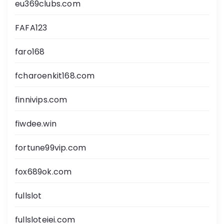
eu369clubs.com
FAFA123
faro168
fcharoenkit168.com
finnivips.com
fiwdee.win
fortune99vip.com
fox689ok.com
fullslot
fullsloteiei.com