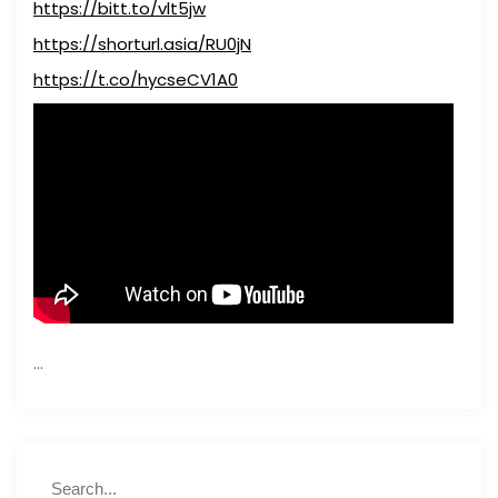
https://bitt.to/vlt5jw
https://shorturl.asia/RU0jN
https://t.co/hycseCV1A0
…
S
S
e