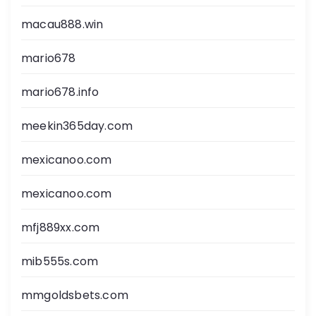
macau888.win
mario678
mario678.info
meekin365day.com
mexicanoo.com
mexicanoo.com
mfj889xx.com
mib555s.com
mmgoldsbets.com