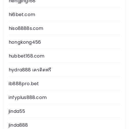
hengjing168
hi6bet.com
hiso8888s.com
hongkong456
hubbet168.com
hydra888 เครดิตฟรี
ib888pro.bet
infyplus888.com
jinda55
jinda888