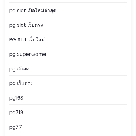
pg slot เปิดใหม่ล่าสุด
pg slot เว็บตรง
PG Slot เว็บใหม่
pg SuperGame
pg สล็อต
pg เว็บตรง
pg168
pg718
pg77