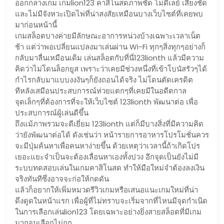
ออกกลางเกม เกมlion123 คาสิโนสดภาพชัด ไม่ดีเลย์ เสียงชัด
และไม่มีจังหวะเปิดไพ่ที่น่าสงสัยเหมือนบางเว็บไซต์ที่เคยพบ
มาก่อนหน้านี้
เกมสล็อตบางค่ายมีลักษณะอาการหน่วงบ้างเฉพาะเวลาเน็ต
ช้า แต่ว่าพอเปลี่ยนแปลงมาเล่นผ่าน Wi-Fi ทุกๆสิ่งทุกๆอย่างก็
กลับมาลื่นเหมือนเดิม เล่นสล็อตกับที่นี่123lionth แล้วมีความ
คิดว่าไม่โดนล็อกยูส เพราะว่าเคยมีช่วงหนึ่งที่เข้าโบนัสรัวๆได้
กำไรกลับมาแบบงงงันๆก็ยังถอนได้จริง ไม่โดนตัดเครดิต
ทีหลังเสมือนประสบการณ์ห่วยแตกๆที่เคยมีในอดีตกาล
จุดเล็กๆที่ต้องการที่จะให้เว็บไซต์ 123lionth พัฒนาต่อ เพื่อ
ประสบการณ์ผู้เล่นดีขึ้น
ถึงแม้ภาพรวมจะดีเยี่ยม 123lionth แต่ก็มีบางสิ่งที่มีความคิด
ว่ายังพัฒนาต่อได้ ดังเช่นว่า หน้ารายการอาหารโปรโมชั่นควร
จะมีปุ่มค้นหาเพื่อคนหาง่ายขึ้น ด้วยเหตุว่าเวลานี้ถ้าเกิดโปร
เยอะแยะจำเป็นจะต้องเลื่อนหาเองทั้งปวง อีกจุดเป็นยังไม่มี
ระบบทดสอบเล่นในเกมคาสิโนสด ทำให้มือใหม่จำต้องลงเงิน
จริงทันทีซึ่งอาจจะก่อให้กดดัน
แล้วก็อยากให้เพิ่มหมวดรีวิวเกมหรือเสนอแนะเกมใหม่ที่น่า
ดึงดูดในหน้าแรก เพื่อผู้ที่ไม่ทราบจะเริ่มจากที่ไหนมีจุดกำเนิด
ในการเลือกเล่นlion123 โดยเฉพาะอย่างยิ่งสายสล็อตที่มีเกม
มากจนเลือกไม่ถูก