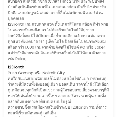
สบายตา สมัครสมาชิกก็ใช้เวลาไม่ถึง 2 นาที และระบบหลัง
บ้านก็ดูเป็นมิตรกับคนที่ไม่เคยเล่นมาก่อน ตัวเว็บไซต์รองรับ
มือถือแบบสมบูรณ์ เล่นผ่านจอก็ลื่นไม่แพ้คอมพิวเตอร์ส่วน
บุคคลเลย
123lionth เกมครบทุกหมวด ตั้งแต่คาสิโนสด สล็อต กีฬา หวย
ไปจนกระทั่งเกมยิงปลา ไม่ต้องย้ายเว็บไซต์ให้ยุ่งยาก
lion123สล็อต มิได้เปิดมาเพื่อย้ำเกมเดียวแล้วจบ แต่มาครบ
ทุกแนว ตั้งแต่บาคาร่า รูเล็ต ไฮโล ป๊อกเด้ง ไปจนกระทั่งเกม
สล็อตกว่า 1,000 เกมจากค่ายดังๆที่ไม่ใช่แค่ PG หรือ Joker
แต่ว่ายังมีค่ายระดับอินเตอร์ที่บางเว็บยังไม่มีให้เล่น ตัวอย่าง
เช่น Relax,
123lionth
Push Gaming หรือ Nolimit City
คนใดกันแน่สายพนันบอลก็ไม่ต้องหาเว็บไซต์แยก เพราะเหตุ
ว่าตรงนี้มีครบทั้งยังบอลผู้เดียว บอลสเต็ป ราคาน้ำดี มีให้เลือก
ดูเหมือนจะทุกลีกที่เปิดแข่ง ส่วนผู้ใดชอบสายเสี่ยงดวงเบาๆก็มี
หวยให้เล่นทั้งยังลอตเตอรี่ไทย ลอตเตอรี่ลาว หวยหุ้น รวมทั้ง
สลากกินแบ่งต่างชาติแบบครบบริบรูณ์
ความซาบซึ้งแรกเมื่อฝากเงินเข้าระบบ 123lionth รวมทั้งการ
ถอนที่เร็วเหมือนกดตู้ เอทีเอ็ม