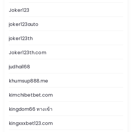
Joker123
joker123auto
joker123th
Joker123th.com
judhai168
khumsup888.me
kimchibetbet.com
kingdom66 ทางเข้า
kingxxxbet123.com