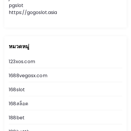
pgslot
https://gogoslot.asia
หมวดหมู่
123xos.com
1688vegasx.com
168slot
168สล็อต
188bet