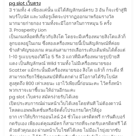
pg slot เว็บตรง
3 รวมทั้ง 4 เพียงแค่นั้น แม้ได้สัญลักษณ์ครบ 3 อัน ก็จะเข้าสู่ฟี
พบร์โบนัส และวงล้อรูเล็ตจะปรากฏออกมาพร้อมรางวัล
มากมายก่ายกอง รวมทั้งจะมีโอกาสในการหมุน 5 ครั้ง
3. Prosperity Lion
เป็นเกมสล็อตที่เกี่ยวกับสิงโต โดยจะมีเครื่องหมายสิงโตแล้วก็
ลูกบอลอยู่ในเกม ซึ่งสองเครื่องหมายนี้เป็นสัญลักษณ์ที่ค่อย
ข้างสำคัญของเกม คนเล่นสามารถเลือกระดับเดิมพันได้ตั้งแต่
1-10 รูเแบบของวิดีโอ 5 รีล 3 แถวที่มีเครื่องหมายรูปป้ายสี
แดง เป็นสัญลักษณ์ Wild รวมทั้ง ไม่มีเครื่องหมายของ
Scatter แม้กระนั้นมีเครื่องหมายของ สิงโต แล้วก็ กระดิ่ง ที่
สามารถเรียกใช้คุณสมบัติที่แตกต่าง มีโอกาสได้รับโบนัส
สูงสุดถึง 800 เท่าเลยนะ เอาไว้เพียงนี้ก่อนนะคะ ไว้ครั้งหน้า
พวกเราจะมาชี้แนะให้อ่านอีกนะคะ
pg slot เว็บตรง สมัครง่ายรับได้เลย
เปิดประสบการณ์ผ่านหน้าเว็บได้เลยโดยทันที ไม่ต้องดาวน์
โหลดแอพพลิเคชั่นหรือจัดตั้งโปรแกรมใดๆให้ยุ่ง
ยาก เราให้บริการออนไลน์ 24 ชั่วโมง เครดิตฟรี การันตีเบอร์
กดรับเอง เพียงแต่คุณสมัคร ก็สามารถที่จะกดรับเครดิตฟรี ได้
ด้วยตัวคุณเอง ผ่านหน้าเว็บไซต์ได้เลย ไม่มีอะไรยุ่งยากซับ