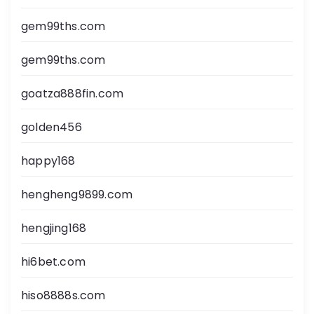
gem99ths.com
gem99ths.com
goatza888fin.com
golden456
happy168
hengheng9899.com
hengjing168
hi6bet.com
hiso8888s.com