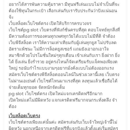
อยากได้สารพันความคุ้มราคา มีทุนฟรีเล่นเเบบไม่จำเป็นที่จะ
ต้องใช้ทุนในกระเป๋า เลือกเล่นกับเรารับประกันว่าปังเเน่นอน
จ้ะ
เว็บสล็อตเว็บไซต์ตรง เปิดให้บริการครบวงจร
เว็บไซต์pg slot เว็บตรงที่ฟังก์ชั่นครบที่สุด ตอบโจทย์ทุกสิ่งที่
มีความต้องการของคนทุกเพศทุกวัยได้เเบบไม่มีที่ติ จำต้อง
เว็บพีจีสล็อต เราให้ความเท่าเทียมกับผู้เล่นทุกยูส ไม่ปรับลด
อัตราแพ้ชนะ ไม่มีการล็อคยูสเซอร์ เเถมยังเอาอกเอาใจ
สมาชิกด้วยโปรโมชั่นใหม่ๆทุกเดือน เข้าเล่นกับเรา ยิ่งฝาก ยิ่ง
ได้ ยิ่งเล่น ยิ่งร่ำรวย อยู่ตรงไหนก็จัดเตรียมรับเเจ็คพอเพียงต
ใหญ่ รอนับกำไรเเบบงามๆอยากมั่งคั่งเเบบไม่ต้องออกเเรง
สมัครเว็บไซต์ตรงพีจีสล็อตออนไลน์ในช่วงเวลานี้เลย เว็บตรง
ไม่ผ่านเอเย่นต์ เว็บไซต์ไหนมาเเรงที่สุด ลงทุนเเล้วเชื่อถือได้
จ่ายเต็มทุกยอด จัดหนักจัดเต็ม
pg slot เว็บไซต์ตรง เปิดใหม่แจกเครดิตฟรีอีกมาก
เปิดใหม่แต่ไม่มีผิดหวัง แจกเครดิตฟรีมากจนกระทั่งตลึง จำ
ต้อง
เว็บสล็อตเว็บตรง
เว็บไซต์ตรงเพียงแค่นั้นค่ะ สมัครเล่นกับเว็บเจ้าใหญ่เจ้านี้ไม่
ผิดหวัง นอกเหนือจากเครดิตฟรีที่แจกปังแล้วตั้งแต่เริ่มสมัคร