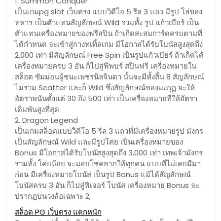
1. Summon Conquer
เป็นเกมpg slot เว็บตรง แบบวิดีโอ 5 รีล 3 แถว มีรูป โล่ของ
ทหาร เป็นตัวแทนสัญลักษณ์ Wild รวมทั้ง รูป แก้วเบียร์ เป็น
ตัวแทนเครื่องหมายของฟรีสปิน ถ้าเกิดสะสมการ์ดครบตามที่
ได้กำหนด จะเข้าสู่กางทเทิ้ลเกม มีโอกาสได้รับโบนัสสูงสุดถึง
2,000 เท่า มีสัญลักษณ์ Free Spin เป็นรูปแก้วเบียร์ ถ้าเกิดได้
เครื่องหมายครบ 3 อัน ก็ไปสู่ฟีพบร์ สปินฟรี เครื่องหมายใน
สล็อต ซัมม่อนผู้ชนะเพชรนิลจินดา นั้นจะมีทั้งสิ้น 8 สัญลักษณ์
ไม่รวม Scatter และก็ Wild ซึ่งสัญลักษณ์ของมงกุฏ จะให้
อัตราพนันตั้งแต่ 30 ถึง 500 เท่า เป็นเครื่องหมายที่ให้อัตรา
เดิมพันสูงที่สุด
2. Dragon Legend
เป็นเกมสล็อตแบบวิดีโอ 5 รีล 3 แถวที่มีเครื่องหมายรูป มังกร
เป็นสัญลักษณ์ Wild และมีรูปโค่ย เป็นเครื่องหมายของ
Bonus มีโอกาสได้รับโบนัสสูงสุดถึง 3,000 เท่า เทพเจ้ามังกร
รวมทั้ง โค่ยน้อย จะมอบโชคลาภให้ทุกคน แบบที่ไม่เคยมีมา
ก่อน มีเครื่องหมายโบนัส เป็นรูป Bonus แม้ได้สัญลักษณ์
โบนัสครบ 3 อัน ก็ไปสู่ฟีเจอร์ โบนัส เครื่องหมาย Bonus จะ
ปรากฏบนวงล้อเฉพาะ 2,
สล็อต PG เว็บตรง แตกหนัก