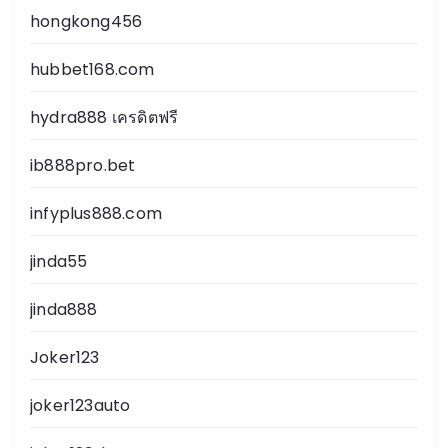
hongkong456
hubbet168.com
hydra888 เครดิตฟรี
ib888pro.bet
infyplus888.com
jinda55
jinda888
Joker123
joker123auto