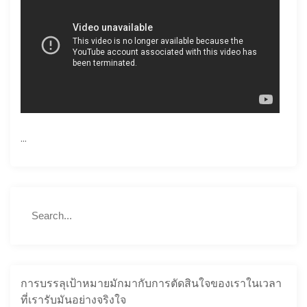
…
S
S
e
e
a
a
r
r
c
c
h
การบรรลุเป้าหมายมักมากับการตัดสินใจของเราในเวลา
h
ที่เรารับมันอย่างจริงใจ
f