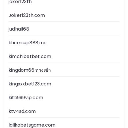
joker123th
Joker123th.com
judhai168
khumsup888.me
kimchibetbet.com
kingdom66 ทางเข้า
kingxxxbet123.com
kitti999vip.com
ktv4sd.com
lalikabetsgame.com