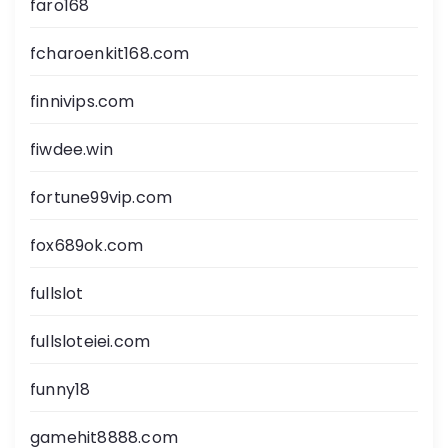
faro168
fcharoenkit168.com
finnivips.com
fiwdee.win
fortune99vip.com
fox689ok.com
fullslot
fullsloteiei.com
funny18
gamehit8888.com