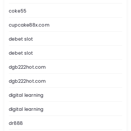
coke55
cupcake88x.com
debet slot
debet slot
dgb222hot.com
dgb222hot.com
digital learning
digital learning
dr888