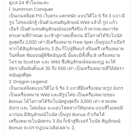
ดูแล 24 ชั่วโมงนะคะ
1. Summon Conquer
เป็นเกมสล็อต PG เว็บตรง แตกหนัก แบบวิดีโอ 5 รีล 3 แถว มี
รูป โล่ของนักสู้ เป็นตัวแทนสัญลักษณ์ Wild แล้วก็ รูป แก้ว
เบียร์ เป็นตัวแทนสัญลักษณ์ของฟรีสปิน ถ้าหากสะสมการ์ด
ครบตามที่กำหนด จะเข้าสู่กางทเทิ้ลเกม มีโอกาสได้รับโบนัส
สูงสุดถึง 2,000 เท่า มีเครื่องหมาย Free Spin เป็นรูปแก้วเบียร์
หากได้สัญลักษณ์ครบ 3 อัน ก็ไปสู่ฟีพบร์ สปินฟรี เครื่องหมาย
ในสล็อต ซัมม่อนผู้พิชิตอัญมณี นั้นจะมีทั้งสิ้น 8 เครื่องหมาย
ไม่รวม Scatter และ Wild ซึ่งสัญลักษณ์ของมงกุฏ จะให้
อัตราเดิมพันตั้งแต่ 30 ถึง 500 เท่า เป็นเครื่องหมายที่ให้อัตรา
พนันสูงที่สุด
2. Dragon Legend
เป็นเกมสล็อตแบบวิดีโอ 5 รีล 3 แถวที่มีเครื่องหมายรูป มังกร
เป็นเครื่องหมาย Wild และมีรูปโค่ย เป็นเครื่องหมายของ
Bonus ได้โอกาสได้รับโบนัสสูงสุดถึง 3,000 เท่า ทวยเทพ
มังกร และ โค่ยน้อย จะมอบโชคลาภให้ทุกคน แบบที่ไม่เคยมี
มาก่อน มีสัญลักษณ์โบนัส เป็นรูป Bonus ถ้าเกิดได้
เครื่องหมายโบนัสครบ 3 อัน ก็เข้าสู่ฟีเจอร์ โบนัส สัญลักษณ์
Bonus จะปรากฏบนวงล้อเฉพาะ 2,