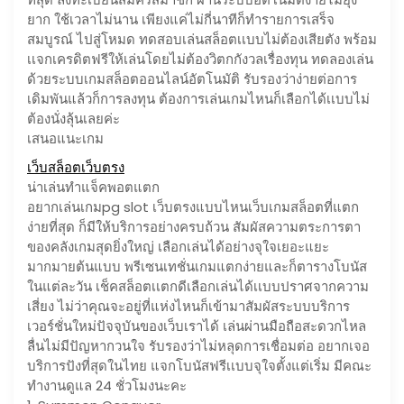
ยาก ใช้เวลาไม่นาน เพียงแค่ไม่กี่นาทีก็ทำรายการเสร็จ
สมบูรณ์ ไปสู่โหมด ทดสอบเล่นสล็อตเเบบไม่ต้องเสียตัง พร้อม
เเจกเครดิตฟรีให้เล่นโดยไม่ต้องวิตกกังวลเรื่องทุน ทดลองเล่น
ด้วยระบบเกมสล็อตออนไลน์อัตโนมัติ รับรองว่าง่ายต่อการ
เดิมพันแล้วก็การลงทุน ต้องการเล่นเกมไหนก็เลือกได้เเบบไม่
ต้องนั่งลุ้นเลยค่ะ
เสนอแนะเกม
เว็บสล็อตเว็บตรง
น่าเล่นทำแจ็คพอตแตก
อยากเล่นเกมpg slot เว็บตรงแบบไหนเว็บเกมสล็อตที่แตก
ง่ายที่สุด ก็มีให้บริการอย่างครบถ้วน สัมผัสความตระการตา
ของคลังเกมสุดยิ่งใหญ่ เลือกเล่นได้อย่างจุใจเยอะแยะ
มากมายต้นแบบ พรีเซนเทชั่นเกมแตกง่ายและก็ตารางโบนัส
ในแต่ละวัน เช็คสล็อตเเตกดีเลือกเล่นได้เเบบปราศจากความ
เสี่ยง ไม่ว่าคุณจะอยู่ที่แห่งไหนก็เข้ามาสัมผัสระบบบริการ
เวอร์ชั่นใหม่ปัจจุบันของเว็บเราได้ เล่นผ่านมือถือสะดวกไหล
ลื่นไม่มีปัญหากวนใจ รับรองว่าไม่หลุดการเชื่อมต่อ อยากเจอ
บริการปังที่สุดในไทย แจกโบนัสฟรีเเบบจุใจตั้งแต่เริ่ม มีคณะ
ทำงานดูแล 24 ชั่วโมงนะคะ