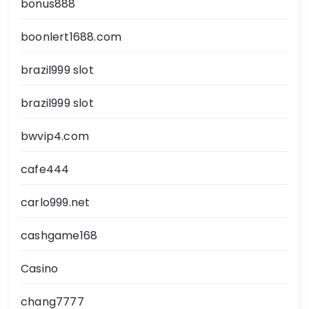
bonus888
boonlert1688.com
brazil999 slot
brazil999 slot
bwvip4.com
cafe444
carlo999.net
cashgame168
Casino
chang7777