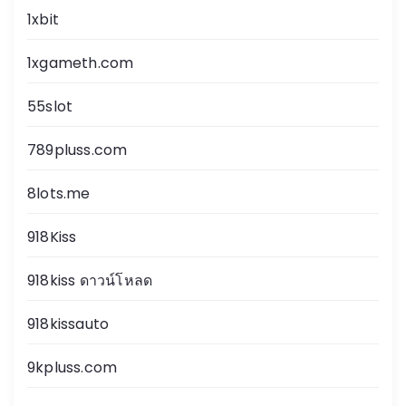
1xbit
1xgameth.com
55slot
789pluss.com
8lots.me
918Kiss
918kiss ดาวน์โหลด
918kissauto
9kpluss.com