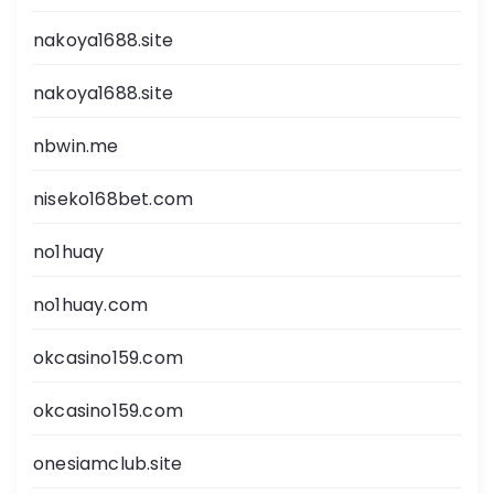
nakoya1688.site
nakoya1688.site
nbwin.me
niseko168bet.com
no1huay
no1huay.com
okcasino159.com
okcasino159.com
onesiamclub.site