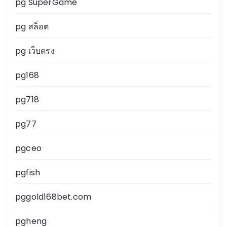
pg SuperGame
pg สล็อต
pg เว็บตรง
pg168
pg718
pg77
pgceo
pgfish
pggold168bet.com
pgheng