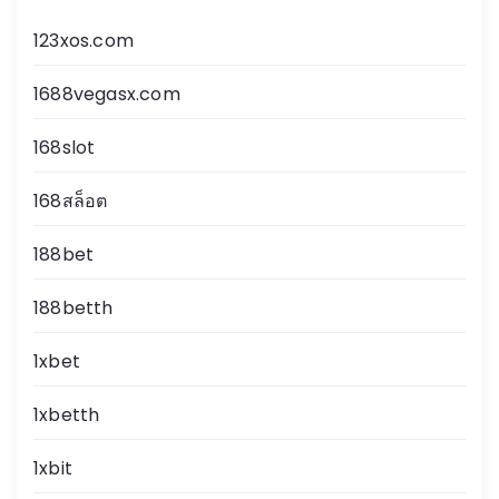
123xos.com
1688vegasx.com
168slot
168สล็อต
188bet
188betth
1xbet
1xbetth
1xbit