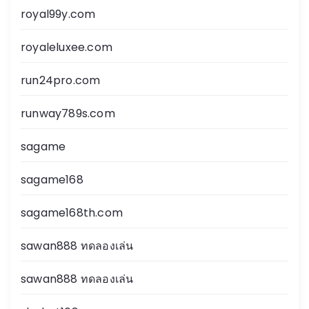
royal99y.com
royaleluxee.com
run24pro.com
runway789s.com
sagame
sagame168
sagame168th.com
sawan888 ทดลองเล่น
sawan888 ทดลองเล่น