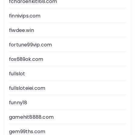
fcharoenkit168.com
finnivips.com
fiwdee.win
fortune99vip.com
fox689ok.com
fullslot
fullsloteiei.com
funny18
gamehit8888.com
gem99ths.com