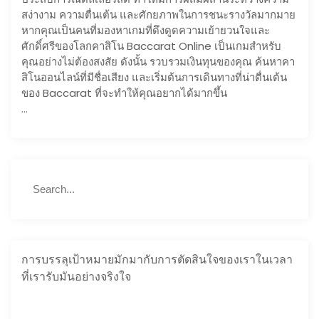
สง่างาม ความตื่นเต้น และศักยภาพในการชนะรางวัลมากมาย
หากคุณเป็นคนที่มองหาเกมที่ดึงดูดความเย้ายวนใจและ
ศักดิ์ศรีของโลกคาสิโน Baccarat Online เป็นเกมสำหรับ
คุณอย่างไม่ต้องสงสัย ดังนั้น รวบรวมเงินทุนของคุณ ค้นหาคา
สิโนออนไลน์ที่มีชื่อเสียง และเริ่มต้นการเดินทางที่น่าตื่นเต้น
ของ Baccarat ที่จะทำให้คุณอยากได้มากขึ้น
…
S
S
e
e
a
a
r
r
c
c
h
การบรรลุเป้าหมายมักมากับการตัดสินใจของเราในเวลา
h
ที่เรารับมันอย่างจริงใจ
f
o
r