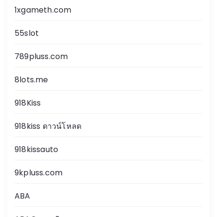
1xgameth.com
55slot
789pluss.com
8lots.me
918Kiss
918kiss ดาวน์โหลด
918kissauto
9kpluss.com
ABA