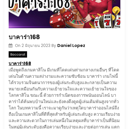
บาคาร่า168
Daniel Lopez
On
2 มิถุนายน 2023
By
Baccarat
บาคาร่า168
เมื่อพูดถึงเกมคาสิโน มีเกมที่โดดเด่นท่ามกลางเกมอื่นๆ ที่โดด
เด่นในด้านความสง่างามและความซับซ้อน บาคาร่า เกมไพ่นี้
ได้รวบรวมจินตนาการของผู้เล่นระดับสูงและกลายเป็นความ
หมายเหมือนกันกับความเย้ายวนใจและความเย้ายวนใจของ
โลกคาสิโน ขณะนี้ ด้วยการกำเนิดของการพนันออนไลน์ บา
คาร่าได้ค้นพบบ้านใหม่และยังคงดึงดูดผู้เล่นเดิมพันสูงจากทั่ว
โลก ในบทความนี้ เราจะมาดูกันว่าเหตุใดบาคาร่าออนไลน์จึง
ถือเป็นเกมคาสิโนที่ดีที่สุดสำหรับผู้เล่นระดับสูง ความเรียบง่าย
และความสะดวกในการเล่นหนึ่งในเหตุผลที่บาคาร่าเป็นที่นิยม
ในหมู่ผู้เล่นระดับสูงคือความเรียบง่ายและง่ายต่อการเล่น แตก