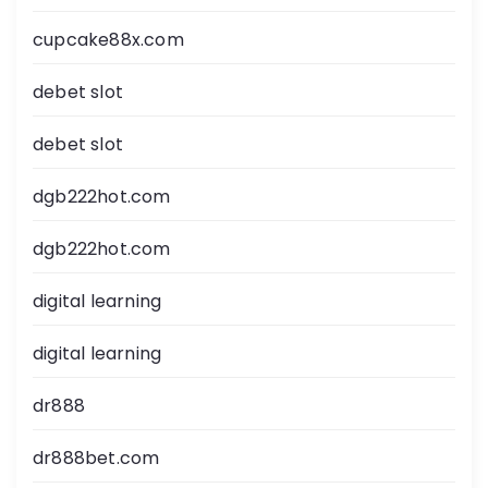
cupcake88x.com
debet slot
debet slot
dgb222hot.com
dgb222hot.com
digital learning
digital learning
dr888
dr888bet.com