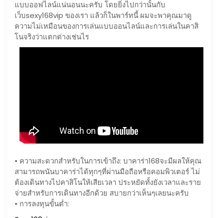
แบบออฟไลน์แน่นอนนะครับ โดยยิ่งไปกว่านั้นกับ
เว็บsexy168vip ของเรา แล้วก็ในพาร์ทนี้ ผมจะพาคุณมาดู
ความไม่เหมือนของการเล่นแบบออนไลน์และการเล่นในคาสิ
โนจริงว่าแตกต่างเช่นไร
• ความสะดวกสำหรับในการเข้าถึง: บาคาร่า168จะมีผลให้คุณ
สามารถพนันบาคาร่าได้ทุกๆที่ผ่านมือถือหรือคอมพิวเตอร์ ไม่
ต้องเดินทางไปคาสิโนให้เสียเวลา ประหยัดทั้งยังเวลาและราย
จ่ายสำหรับการเดินทางอีกด้วย สบายกว่าเห็นๆเลยนะครับ
• การลงทุนขั้นต่ำ: