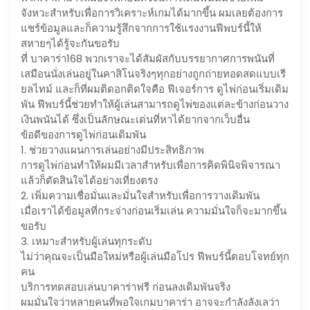
จังหวะสำหรับเพื่อการวิเคราะห์เกมได้มากขึ้น ผมเลยต้องการ
แชร์ข้อมูลและก็ความรู้สึกจากการใช้แรงงานฟีพบร์นี้ให้
สหายๆได้รู้จะกันขอรับ
ที่ บาคาร่า168 พวกเราจะได้สัมผัสกับบรรยากาศการพนันที่
เสมือนนั่งเล่นอยู่ในคาสิโนจริงๆทุกอย่างถูกถ่ายทอดสดแบบเรี
ยลไทม์ และก็ที่ผมติดอกติดใจคือ ฟีเจอร์การ ดูไพ่ก่อนเริ่มเดิม
พัน ฟีพบร์นี้ช่วยทำให้ผู้เล่นสามารถดูไพ่ของแต่ละข้างก่อนวาง
เงินพนันได้ ซึ่งเป็นลักษณะเด่นที่หาได้ยากจากเว็บอื่น
ข้อดีของการดูไพ่ก่อนเดิมพัน
1. ช่วยวางแผนการเล่นอย่างมีประสิทธิภาพ
การดูไพ่ก่อนทำให้ผมมีเวลาสำหรับเพื่อการคิดพินิจพิจารณา
แล้วก็ตัดสินใจได้อย่างเที่ยงตรง
2. เพิ่มความเชื่อมั่นและมั่นใจสำหรับเพื่อการวางเดิมพัน
เมื่อเราได้ข้อมูลที่กระจ่างก่อนเริ่มเล่น ความมั่นใจก็จะมากขึ้น
ขอรับ
3. เหมาะสำหรับผู้เล่นทุกระดับ
ไม่ว่าคุณจะเป็นมือใหม่หรือผู้เล่นมือโปร ฟีพบร์นี้ตอบโจทย์ทุก
คน
บริการทดสอบเล่นบาคาร่าฟรี ก่อนลงเดิมพันจริง
ผมมั่นใจว่าหลายคนที่พอใจเกมบาคาร่า อาจจะกำลังลังเลว่า