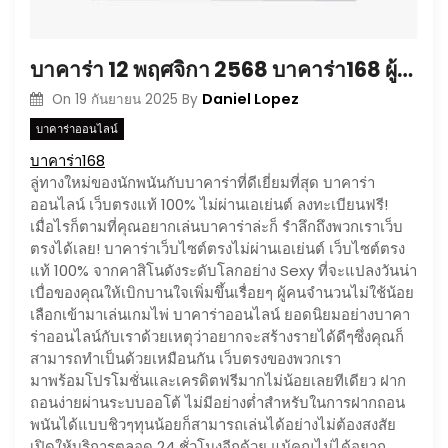
บาคาร่า 12 พฤศจิกา 2568 บาคาร่า168 ผู้นำอันดับ 1 ที่นักเดิมพันไว้ใจ วันเกิดรับของขวัญ 300 ค่าคอมสูงสุดเล่นเสีย มีแต้มหมุนกงล้อ บาคาร่า168 สมัครด่วน เกมกำลังไหล Top 7 by Mackenzie Sexybaccarat168.fun
Daniel Lopez
On
19 กันยายน 2025
By
บาคาร่าออนไลน์
บาคาร่า168
ลู่ทางใหม่ของนักพนันกับบาคาร่าที่ดีเยี่ยมที่สุด บาคาร่า
ออนไลน์ เว็บตรงแท้ 100% ไม่ผ่านเอเย่นต์ ลงทะเบียนฟรี!
เมื่อไรก็ตามที่คุณอยากเล่นบาคาร่าล่ะก็ รำลึกถึงพวกเราเว็บ
ตรงได้เลย! บาคาร่าเว็บไซต์ตรงไม่ผ่านเอเย่นต์ เว็บไซต์ตรง
แท้ 100% จากคาสิโนดังระดับโลกอย่าง Sexy ที่จะแปลงวันน่า
เบื่อของคุณให้เบิกบานใจเพิ่มขึ้นเรื่อยๆ ผู้คนจำนวนไม่ใช้น้อย
เลือกเข้ามาเล่นเกมไพ่ บาคาร่าออนไลน์ ยอดนิยมอย่างบาคา
ร่าออนไลน์กับเราด้วยเหตุว่าอยากจะสร้างรายได้ดีๆซึ่งคุณก็
สามารถทำเป็นด้วยเหมือนกัน เว็บตรงของพวกเรา
มาพร้อมโปรโมชั่นและเครดิตฟรีมากไม่น้อยเลยทีเดียว ฝาก
ถอนง่ายผ่านระบบออโต้ ไม่มีอย่างต่ำสำหรับในการฝากถอน
พนันได้แบบชิวๆทุนน้อยก็สามารถเล่นได้อย่างไม่ต้องสงสัย
เปิดให้บริการตลอด 24 ชั่วโมงอีกด้วย แม้คุณไม่ได้อยาก