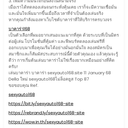
3. เพิ่มความมั่นใจก่อนลงในสนามจริง
เมื่อเราได้ทดลองเล่นจนกระทั่งคุ้นเคย เราก็จะมีความเชื่อมั่น
และมั่นใจเพิ่มมากขึ้นเมื่อถึงเวลาที่จำเป็นต้องเล่นจริง
หากคุณกำลังมองหาเว็บไซต์บาคาร่าที่ให้บริการครบวงจร
บาคาร่า168
เป็นตัวเลือกที่ผมอยากเสนอแนะมากที่สุด ด้วยระบบที่เป็นมิตร
ต่อผู้เล่น โปรโมชั่นที่คุ้มค่า และฟีพบร์ทดลองเล่นฟรีที่
ออกแบบมาเพื่อคุณเริ่มได้อย่างมั่นอกมั่นใจ ลองสมัครเป็น
สมาชิกและก็สัมผัสประสบการณ์นี้ด้วยตัวคุณเอง แล้วคุณจะรู้
ดีว่า การเริ่มต้นเล่นบาคาร่าไม่ใช่เรื่องยากเหมือนอย่างที่คิด
ครับ!
เล่นบาคาร่า บาคาร่า sexyauto168.site 11 January 68
Della ใหม่ sexyauto168ไม่ล็อคยูส Top 87
ขอขอบคุณ Ref.
sexyauto168
https://bit.ly/sexyauto168-site
https://rebrand.ly/sexyauto168-site
https://wow.in.th/sexyauto168-site