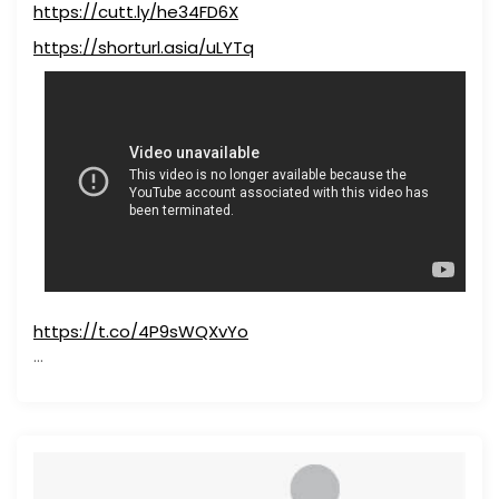
https://cutt.ly/he34FD6X
https://shorturl.asia/uLYTq
https://t.co/4P9sWQXvYo
…