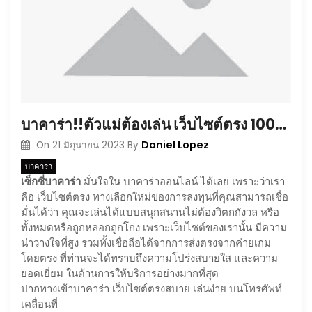
บาคาร่า!!ตัวแม่ต้องเล่น เว็บไซต์ตรง 100% มั่นอกมั่นใจได้ว่าดีที่สุด ไม่ซ้ำใคร
Daniel Lopez
On
21 มิถุนายน 2023
By
บาคาร่า
เซ็กซี่บาคาร่า
มั่นใจใน บาคาร่าออนไลน์ ได้เลย เพราะว่าเรา
คือ เว็บไซต์ตรง ทางเลือกใหม่ของการลงทุนที่คุณสามารถเชื่อ
มั่นได้ว่า คุณจะเล่นได้แบบสนุกสนานไม่ต้องวิตกกังวล หรือ
ทั้งหมดหรือถูกหลอกถูกโกง เพราะเว็บไซต์ของเรานั้น มีความ
น่าวางใจที่สูง รวมทั้งเชื่อถือได้จากการส่งตรงจากค่ายเกม
โดยตรง ที่ท่านจะได้ทราบถึงความโปร่งสบายใส และความ
ยอดเยี่ยม ในด้านการให้บริการอย่างมากที่สุด
ปากทางเข้าบาคาร่า เว็บไซต์ตรงสบาย เล่นง่าย บนโทรศัพท์
เคลื่อนที่