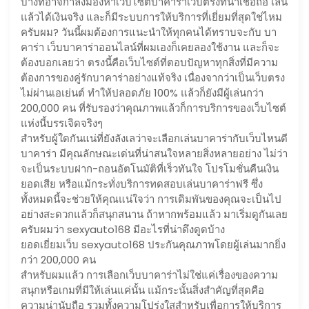
บางทีอาจกำลังมองหาเว็บไซต์บาคาร่าเว็บตรงที่น่าเชื่อถือ เล่น
แล้วได้เงินจริง และก็มีระบบการให้บริการที่เยี่ยมที่สุดใช่ไหม
ครับผม? วันนี้ผมต้องการแนะนำให้ทุกคนได้ทราบจะกับ บา
คาร่า เว็บบาคาร่าออนไลน์ที่ผมเองก็เคยลองใช้งาน และก็จะ
ต้องบอกเลยว่า ตรงนี้คือเว็บไซต์ที่ตอบปัญหาทุกสิ่งที่มีความ
ต้องการของคู่รักบาคาร่าอย่างแท้จริง เนื่องจากว่าเป็นเว็บตรง
ไม่ผ่านเอเย่นต์ ทำให้ปลอดภัย 100% แล้วก็ยังมีผู้เล่นกว่า
200,000 คน ที่รับรองว่าคุณภาพแล้วก็การบริการของเว็บไซต์
แห่งนี้บรรเจิดจริงๆ
สำหรับผู้ใดกันแน่ที่ยังลังเลว่าจะเลือกเล่นบาคาร่ากับเว็บไหนดี
บาคาร่า มีคุณลักษณะเด่นที่น่าสนใจหลายสิ่งหลายอย่าง ไม่ว่า
จะเป็นระบบฝาก-ถอนอัตโนมัติที่เร็วทันใจ โปรโมชั่นคืนเงิน
ยอดเสีย หรือแม้กระทั่งบริการทดสอบเล่นบาคาร่าฟรี ซึ่ง
ทั้งหมดนี้จะช่วยให้คุณแน่ใจว่า การเดิมพันของคุณจะเป็นไป
อย่างสะดวกแล้วก็สนุกสนาน ถ้าหากพร้อมแล้ว มาเริ่มดูกันเลย
ครับผมว่า sexyauto168 มีอะไรที่น่าดึงดูดบ้าง
ยอดเยี่ยมเว็บ sexyauto168 ประกันคุณภาพโดยผู้เล่นมากยิ่ง
กว่า 200,000 คน
สำหรับผมแล้ว การเลือกเว็บบาคาร่าไม่ใช่แค่เรื่องของความ
สนุกหรือเกมที่มีให้เล่นแค่นั้น แม้กระนั้นสิ่งสำคัญที่สุดคือ
ความน่านับถือ รวมทั้งความโปร่งใสสำหรับเพื่อการให้บริการ