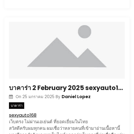
บาคาร่า 2 February 2025 sexyauto168 แบบไม่มีขั้นต่ำ บาคาร่าสด ทันสมัย เล่นฟรีทุกค่ายยิ่งเล่น ยิ่งได้ แจกเงินคืนไม่อั้น บาคาร่า168 งบน้อยก็ปั่นได้ Top 64 by Della sexyauto168.site
Daniel Lopez
On
25 มกราคม 2025
By
บาคาร่า
sexyauto168
เว็บตรง ไม่ผ่านเอเย่นต์ ที่ยอดเยี่ยมในไทย
สวัสดีครับผมทุกคน ผมเชื่อว่าหลายคนที่เข้ามาอ่านเนื้อหานี้