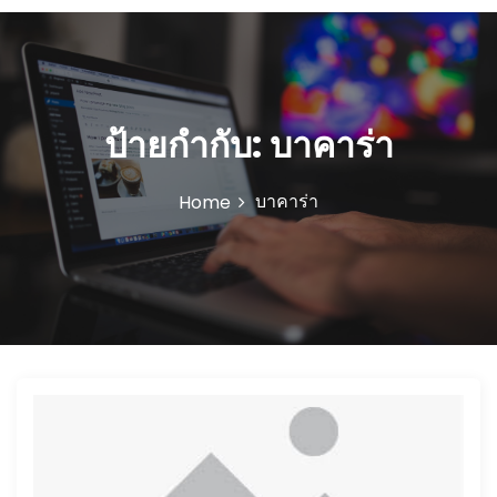
n
u
I
c
ป้ายกำกับ:
บาคาร่า
o
n
บาคาร่า
Home