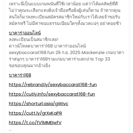
เพราะนี่เป็นแบบเกมพนันที่ใช้เวลาน้อย แต่ว่าได้ผลลัพธ์ที่ดี
ไม่ว่าคุณจะเลือกแทงฝั่งเจ้ามือหรือฝั่งผู้เล่นก็ตาม ถ้าหากคุณ
สนใจก็มาลงทะเบียนสมัครสมาชิกใหม่กับเราได้เลยจ้าขอรับ
สมัครฟรี ไม่มีค่าขนบธรรมเนียมใดๆทั้งมวลแน่ๆ อย่าคอยช้า
บาคาร่าออนไลน์
ลงทะเบียนเป็นสมาชิกเลย!
ดาวน์โหลดบาคาร่า168 บาคาร่าออนไลน์
sexybaccarat168.fun 29 ก.ย. 2025 Mackenzie เกมบาคา
ร่าสนุกๆ บาคาร่า168รวมเกมบาคาร่าแตกง่าย Top 33
ขอขอบคุณมากอ้างอิง
บาคาร่า168
https://rebrand.ly/sexybaccarat168-fun
https://cutly.info/sexybaccarat168-fun
https://shorturl.asia/gWivc
https://cutt.ly/grXxKaPR
https://t.co/fV1MMEIwfV
…