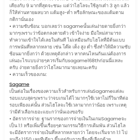
เคียงกับ 9 มากที่สุดจะชนะ แต่ว่าไฮโลจะใช้ลูกเต๋า 3 ลูก แล้ว
ก็ให้ท่านทายผลบวก แต้มสูง-ต่ำ หรือลักษณะของแต้มตาม
กติกานั่นเอง
• ความซับซ้อน: บอกเลยว่า sagameนั้นเล่นง่ายดายยิ่งกว่า
มากๆเพราะว่าข้อตกลงตายตัว เข้าใจง่าย มือใหม่สามารถ
ทำความเข้าใจได้เลยในทันที ไม่เหมือนกับไฮโลที่มีต้นแบบ
การพนันที่หลากหลาย เช่น โต๊ด เต็ง สูง ต่ำ ซึ่งทำให้มีความซับ
ซ้อนมากยิ่งกว่า ด้วยเหตุดังกล่าว หากคนไหนกันแน่ต้องการ
เล่นอะไรแบบง่ายๆควรเริ่มกับsagame168thก่อนนี่แหละ
ครับ ง่ายดายยิ่งกว่าไฮโลมากมายเลยนะครับ
• ความเร็วของเกม:
Sagame
เป็นต่อในเรื่องของความเร็วสำหรับการเล่นSagameแต่ละ
รอบแบบสุดๆเพราะว่าจบเกมได้ไวมากๆใช้เวลาไม่กี่วินาทีต่อ
รอบเพียงแค่นั้น ส่วนไฮโลจะใช้เวลามากกว่าน้อย เพราะเหตุ
ว่ามีตัวเลือกเยอะแยะกว่านั่นเองขอรับ
• อัตราการจ่าย: ฐานรากของการจ่ายเงินในเกมSagameจะ
เป็น 1:1 หรือเพิ่มขึ้นเรื่อยๆตามกรรมวิธีการเดิมพัน ส่วนไฮไล
จะมีอัตราการจ่ายเงินที่หลากหลายกว่า โดยจะเริ่มจาก 1:1 ไป
จนถึง 1:150 เลยทีเดียว ขึ้นอยู่กับการเสี่ยงที่เลือกด้วย