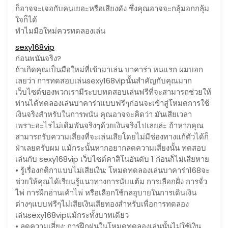
ก็อาจจะเจอกับคนเยอะหรือเสียงดัง ซึ่งคุณอาจจะกลุ้มอกกลุ้ม
ใจก็ได้
ทำไมมือใหม่ควรทดลองเล่น
sexy168vip
ก่อนพนันจริง?
ถ้าเกิดคุณเป็นมือใหม่ที่เข้ามาเล่น บาคาร่า หนแรก ผมบอก
เลยว่า การทดสอบเล่นsexy168vipนั้นสำคัญกับคุณมาก
เว็บไซต์ของพวกเรามีระบบทดสอบเล่นฟรีที่จะสามารถช่วยให้
ท่านได้ทดลองเล่นบาคาร่าแบบฟรีๆก่อนจะเข้าสู่โหมดการใช้
เงินจริงสำหรับในการพนัน คุณอาจจะคิดว่า มันเสียเวลา
เพราะอะไรไม่เดิมพันจริงๆด้วยเงินจริงไปเลยล่ะ ถ้าหากคุณ
สามารถรับความเสี่ยงที่จะเล่นเสียโดยไม่มีช่องทางแก้ตัวได้ก็
ฝ่าเลยครับผม แม้กระนั้นหากอยากลดความเสี่ยงนั้น ทดสอบ
เล่นกับ sexy168vip เว็บไซต์คาสิโนอันดับ 1 ก่อนก็ไม่เสียหาย
• รู้เรื่องกติกาแบบไม่เสียเงิน: โหมดทดลองเล่นบาคาร่า168จะ
ช่วยให้คุณได้เรียนรู้แนวทางการนับแต้ม การเลือกฝั่ง การจั่ว
ไพ่ การฝึกอ่านเค้าไพ่ หรือเลือกใช้กลอุบายในการเดินเงิน
ต่างๆแบบฟรีๆไม่เสียเงินเสียทองสำหรับเพื่อการทดลอง
เล่นsexy168vipแม้กระทั้งบาทเดียว
• ลดความเสี่ยง: การฝึกฝนในโหมดทดลองเล่นนั้นไม่ใช้เงิน