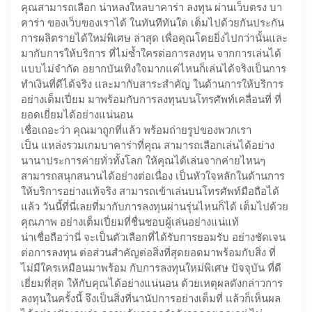
คุณสามารถเลือก น่าหลงใหลบาคาร่า ลงทุน ผ่านเว็บตรง บา
คาร่า ของเว็บของเราได้ ในทันทีทันใด เต็มไปด้วยกันประกัน
การผลิตรายได้ใหม่พิเศษ ล่าสุด เพื่อคุณโดยยิ่งไปกว่านั้นและ
มากับการให้บริการ ที่ไม่ซ้ำใครต่อการลงทุน จากการเล่นได้
แบบไม่จำกัด อยากบันเทิงใจมากแค่ไหนก็เล่นได้จริงเป็นการ
ทำเงินที่ดีได้จริง และมากับสาระสำคัญ ในด้านการให้บริการ
อย่างเต็มเปี่ยม มาพร้อมกับการลงทุนบนโทรศัพท์เคลื่อนที่ ที่
ยอดเยี่ยมได้อย่างแน่นอน
เชื่อเถอะว่า คุณมาถูกที่แล้ว พร้อมถ่ายรูปของพวกเรา
เป็น แหล่งรวมเกมบาคาร่าที่คุณ สามารถเลือกเล่นได้อย่าง
นานาประการค่ายทั่วทั้งโลก ให้คุณได้เล่นจากค่ายไหนๆ
สามารถสนุกสนานได้อย่างต่อเนื่อง เป็นหัวใจหลักในด้านการ
ให้บริการอย่างแท้จริง สามารถเข้าเล่นบนโทรศัพท์มือถือได้
แล้ว วันนี้ที่นี่เลยที่มากับการลงทุนผ่านรุ่นไหนก็ได้ เต็มไปด้วย
คุณภาพ อย่างเต็มเปี่ยมที่ชื่นชอบผู้เล่นอย่างแน่แท้
น่าเชื่อถือว่านี่ จะเป็นตัวเลือกที่ได้รับการยอมรับ อย่างชัดเจน
ต่อการลงทุน ต่อส่วนสำคัญต่อสิ่งที่สุดยอดมาพร้อมกับสิ่ง ที่
ไม่มีใครเหมือนมาพร้อม กับการลงทุนใหม่พิเศษ ปัจจุบัน ที่ดี
เยี่ยมที่สุด ให้กับคุณได้อย่างแน่นอน ด้วยเหตุผลดังกล่าวการ
ลงทุนในครั้งนี้ จึงเป็นสิ่งที่นานัปการอย่างเต็มที่ แล้วก็เห็นผล