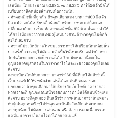
เล่นน้อย โดยประมาณ 50.68% vs 49.32% ทำให้ฝั่งเจ้ามือได้
เปรียบกว่านิดหน่อยสำหรับเพื่อการพนัน
• ค่าคอมมิชชั่นที่ถูกหัก: ถ้าคุณเลือกแทง บาคาร่า168 ฝั่งเจ้า
มือ แม้ว่าจะได้เปรียบเล็กน้อยสำหรับการชนะ แต่ก็จะแลก
เปลี่ยนมากับการเช็ดกหักค่าคอมมิชชั่น 5% ด้วยนั่นเอง ทำให้
ได้กำไรน้อยกว่าการแทงฝั่งผู้เล่นบางส่วน ถ้าหากคุณไม่ติดก็
ลุยได้เลยครับ
• ความมีประสิทธิภาพในระยะยาว: การได้เปรียบนิดหน่อยนั้น
บางครั้งก็อาจจะดูไม่มีความจำเป็นใช่ไหมครับ แต่ว่าถ้าหาก
วัดกันในระยะยาวล่ะก็ ความได้เปรียบนิดหน่อยนี้จะเป็น
กุญแจสำคัญสำหรับในการทำกำไรในระยะยาวของคุณได้เลย
ล่ะครับ
ลงทะเบียนใหม่กับพวกเรา บาคาร่า168 ที่ดีที่สุดได้แล้ววันนี้
เว็บตรงแท้ 100% พนันง่าย เล่นได้เลยทันที ทดลองเลย!
บอกเลยว่า ถ้าคุณเลือกมาใช้บริการกับเว็บไซต์บาคาร่าของ
พวกเราล่ะก็ คุณจะเอนหน้าจอยกับการทำเงินได้แบบชิวๆเลย
ล่ะครับ อย่างที่คุณมองเห็นแล้วว่า การพนันบาคาร่านั้นเหมาะ
กับผู้เล่นทุกคนจริงๆไม่ว่าคุณจะเป็นมือใหม่ฝึกเล่นแบบผม
สายทุนน้อย ไม่ต้องการเล่นนาน หรือต้องการเล่นเพื่อบรรเทา
แค่นั้น บาคาร่าก็ตอบโจทย์ได้อย่างแน่แท้