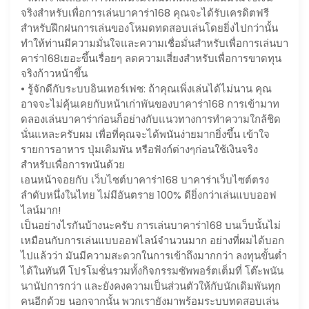
จริงสำหรับเพื่อการเล่นบาคาร่า168 คุณจะได้รับเครดิตฟรี
สำหรับฝึกฝนการเล่นของโหมดทดสอบเล่นโดยยิ่งไปกว่านั้น
ทำให้ท่านมีความมั่นใจและความเชื่อมั่นสำหรับเพื่อการเล่นบา
คาร่า168เยอะขึ้นเรื่อยๆ ลดความเสี่ยงสำหรับเพื่อการขาดทุน
จริงก้าวหน้าขึ้น
• รู้จักดีกับระบบอินเทอร์เฟซ: ถ้าคุณเพิ่งเล่นได้ไม่นาน คุณ
อาจจะไม่คุ้นเคยกับหน้าเก่าพันของบาคาร่า168 การเข้ามาท
ดลองเล่นบาคาร่าก่อนก็อย่างกับแนวทางการทำความใกล้ชิด
นั่นแหละครับผม เพื่อที่คุณจะได้พนันง่ายมากยิ่งขึ้น เข้าใจ
รายการอาหาร ปุ่มเดิมพัน หรือฟังก์ต่างๆก่อนใช้เงินจริง
สำหรับเพื่อการพนันด้วย
เอนหน้าจอยกับ เว็บไซต์บาคาร่า168 บาคาร่าเว็บไซต์ตรง
ลำดับหนึ่งในไทย ไม่มีอันตราย 100% ดียิ่งกว่าเล่นแบบออฟ
ไลน์มาก!
เป็นอย่างไรกันบ้างนะครับ การเล่นบาคาร่า168 บนเว็บนั้นไม่
เหมือนกับการเล่นแบบออฟไลน์จำนวนมาก อย่างที่ผมได้บอก
ไปแล้วว่า มันมีความสะดวกในการเข้าถึงมากกว่า ลงทุนขั้นต่ำ
ได้ในทันที โปรโมชั่นรวมทั้งกิจกรรมซัพพอร์ตเต็มที่ โต๊ะพนัน
นานัปการกว่า และยังคงความเป็นส่วนตัวให้กับนักเดิมพันทุก
คนอีกด้วย นอกจากนั้น พวกเรายังมาพร้อมระบบทดสอบเล่น