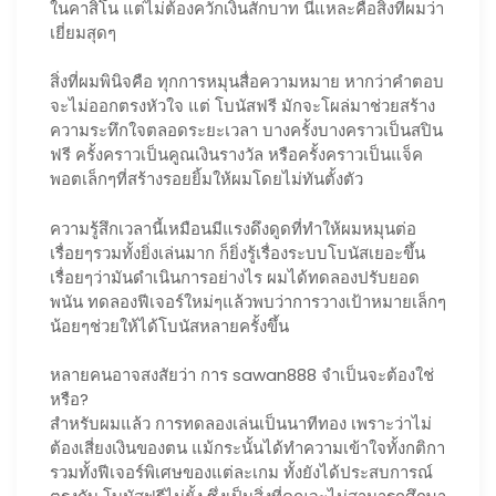
ในคาสิโน แต่ไม่ต้องควักเงินสักบาท นี่แหละคือสิ่งที่ผมว่า
เยี่ยมสุดๆ
สิ่งที่ผมพินิจคือ ทุกการหมุนสื่อความหมาย หากว่าคำตอบ
จะไม่ออกตรงหัวใจ แต่ โบนัสฟรี มักจะโผล่มาช่วยสร้าง
ความระทึกใจตลอดระยะเวลา บางครั้งบางคราวเป็นสปิน
ฟรี ครั้งคราวเป็นคูณเงินรางวัล หรือครั้งคราวเป็นแจ็ค
พอตเล็กๆที่สร้างรอยยิ้มให้ผมโดยไม่ทันตั้งตัว
ความรู้สึกเวลานี้เหมือนมีแรงดึงดูดที่ทำให้ผมหมุนต่อ
เรื่อยๆรวมทั้งยิ่งเล่นมาก ก็ยิ่งรู้เรื่องระบบโบนัสเยอะขึ้น
เรื่อยๆว่ามันดำเนินการอย่างไร ผมได้ทดลองปรับยอด
พนัน ทดลองฟีเจอร์ใหม่ๆแล้วพบว่าการวางเป้าหมายเล็กๆ
น้อยๆช่วยให้ได้โบนัสหลายครั้งขึ้น
หลายคนอาจสงสัยว่า การ sawan888 จำเป็นจะต้องใช่
หรือ?
สำหรับผมแล้ว การทดลองเล่นเป็นนาทีทอง เพราะว่าไม่
ต้องเสี่ยงเงินของตน แม้กระนั้นได้ทำความเข้าใจทั้งกติกา
รวมทั้งฟีเจอร์พิเศษของแต่ละเกม ทั้งยังได้ประสบการณ์