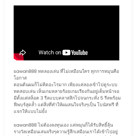
sawan888 ทดลองเล่น ที่ไม่เหมือนใคร ทุกการหมุนคือ
โอกาส
ตอนต้นผมก็ไม่คิดอะไรมาก เพียงแค่ลองเข้าไปดูระบบ
ทดสอบเล่น เห็นเกมหลายร้อยเกมเรียงกันอยู่เต็มหน้าจอ
มีตั้งแต่สล็อต 3 รีลแบบคลาสสิกไปจนกระทั่ง 5 รีลพร้อม
ฟีพบร์สุดล้ำ แต่สิ่งที่ทำให้ผมสนใจจริงๆเป็น โบนัสฟรี ที่
แจกให้แบบไม่ยั้ง
sawan888 ไม่ต้องลงทุนเอง แค่หมุนก็ได้รับสิทธิ์ลุ้น
รางวัลเหมือนเล่นจริงๆความรู้สึกเสมือนเราได้เข้าไปอยู่