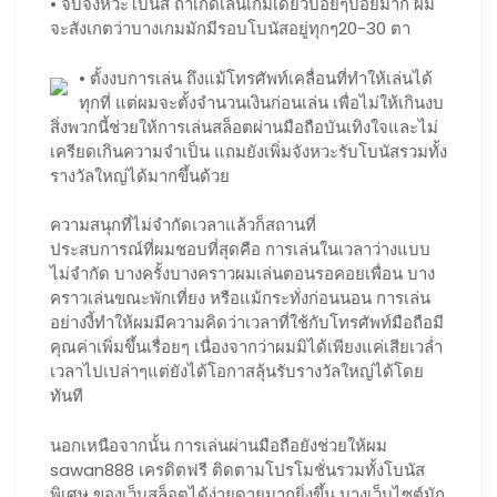
• จับจังหวะโบนัส ถ้าเกิดเล่นเกมเดียวบ่อยๆบ่อยมาก ผม
จะสังเกตว่าบางเกมมักมีรอบโบนัสอยู่ทุกๆ20-30 ตา
• ตั้งงบการเล่น ถึงแม้โทรศัพท์เคลื่อนที่ทำให้เล่นได้
ทุกที่ แต่ผมจะตั้งจำนวนเงินก่อนเล่น เพื่อไม่ให้เกินงบ
สิ่งพวกนี้ช่วยให้การเล่นสล็อตผ่านมือถือบันเทิงใจและไม่
เครียดเกินความจำเป็น แถมยังเพิ่มจังหวะรับโบนัสรวมทั้ง
รางวัลใหญ่ได้มากขึ้นด้วย
ความสนุกที่ไม่จำกัดเวลาแล้วก็สถานที่
ประสบการณ์ที่ผมชอบที่สุดคือ การเล่นในเวลาว่างแบบ
ไม่จำกัด บางครั้งบางคราวผมเล่นตอนรอคอยเพื่อน บาง
คราวเล่นขณะพักเที่ยง หรือแม้กระทั่งก่อนนอน การเล่น
อย่างงี้ทำให้ผมมีความคิดว่าเวลาที่ใช้กับโทรศัพท์มือถือมี
คุณค่าเพิ่มขึ้นเรื่อยๆ เนื่องจากว่าผมมิได้เพียงแค่เสียเวล่ำ
เวลาไปเปล่าๆแต่ยังได้โอกาสลุ้นรับรางวัลใหญ่ได้โดย
ทันที
นอกเหนือจากนั้น การเล่นผ่านมือถือยังช่วยให้ผม
sawan888 เครดิตฟรี ติดตามโปรโมชั่นรวมทั้งโบนัส
พิเศษ ของเว็บสล็อตได้ง่ายดายมากยิ่งขึ้น บางเว็บไซต์มัก