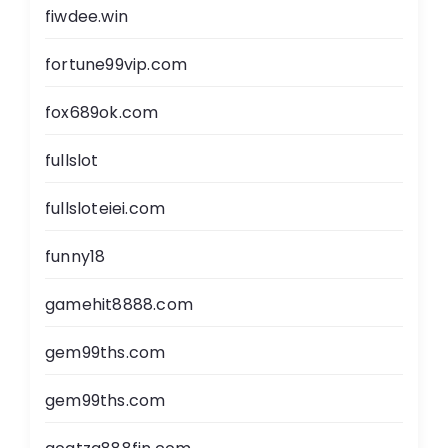
fiwdee.win
fortune99vip.com
fox689ok.com
fullslot
fullsloteiei.com
funny18
gamehit8888.com
gem99ths.com
gem99ths.com