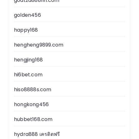
goatza888fin.com
golden456
happy168
hengheng9899.com
hengjing168
hi6bet.com
hiso8888s.com
hongkong456
hubbet168.com
hydra888 เครดิตฟรี