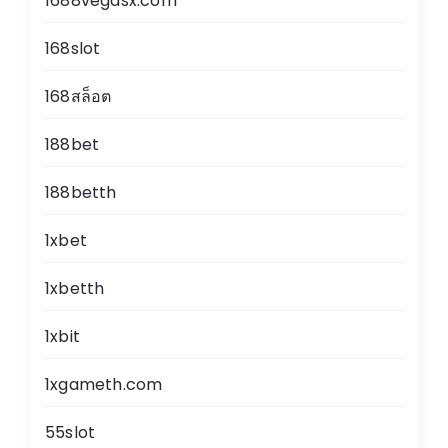
1688vegasx.com
168slot
168สล็อต
188bet
188betth
1xbet
1xbetth
1xbit
1xgameth.com
55slot