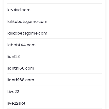
ktv4sd.com
lalikabetsgame.com
lalikabetsgame.com
lcbet444.com
lion123
lionth168.com
lionth168.com
Live22
live22slot