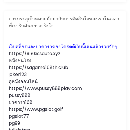
a
r
r
c
c
h
การบรรลุเป้าหมายมักมากับการตัดสินใจของเราในเวลา
h
ที่เรารับมันอย่างจริงใจ
f
o
r
เว็บสล็อตและบาคาร่าของโครตดีเว็บนี้เล่นแล้วรวยจัดๆ
:
https://918kissauto.xyz
หนังชนโรง
https://sagame168th.club
joker123
ดูหนังออนไลน์
https://www.pussy888play.com
pussy888
บาคาร่า168
https://www.pgslot.golf
pgslot77
pg99