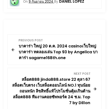
DANIEL LOPEZ
On
9 กันยายน 2024
By
แ
PREVIOUS POST
บาคาร่า ใหญ่ 20 ต.ค. 2024 casinoเว็บใหญ่
น
บาคาร่า ทดลองเล่น Top 93 by Angelica บา
คาร่า sagame168th.one
ะ
แ
NEXT POST
สล็อต888 jinda888.store 22 ตุลา 67
น
สล็อตเว็บตรง เว็บสล็อตออนไลน์ NO.1 ทุนน้อย
ถอนหนัก ลิขสิทธิ์แท้โปรโมชั่นคุ้มเกินต้าน
ว
สล็อต888 ทีมงานคอยซัพพอร์ต 24 ช.ม. Top
เ
7 by Dillon