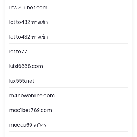
lnw365bet.com
lotto432 ทางเข้า
lotto432 ทางเข้า
lotto77
luis16888.com
lux555.net
m4newonline.com
mac1bet789.com
macau69 สมัคร