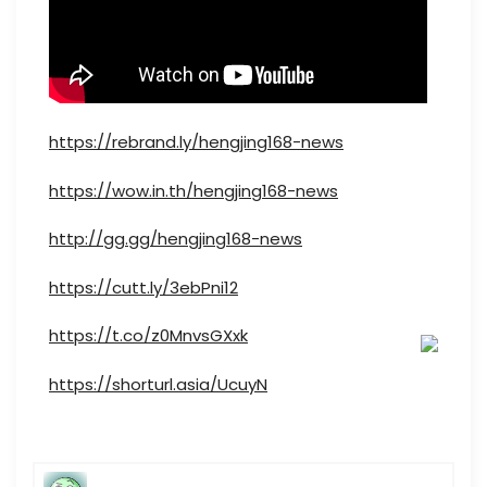
https://rebrand.ly/hengjing168-news
https://wow.in.th/hengjing168-news
http://gg.gg/hengjing168-news
https://cutt.ly/3ebPni12
https://t.co/z0MnvsGXxk
https://shorturl.asia/UcuyN