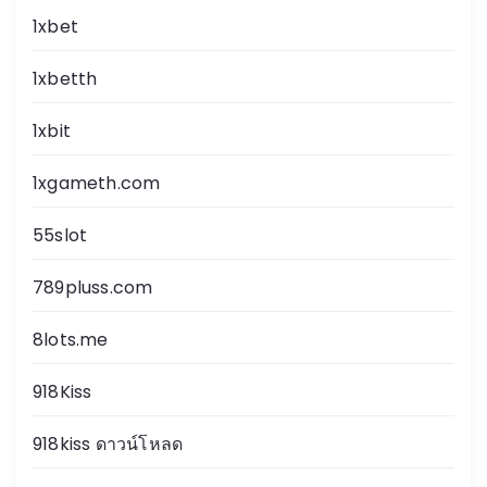
1xbet
1xbetth
1xbit
1xgameth.com
55slot
789pluss.com
8lots.me
918Kiss
918kiss ดาวน์โหลด