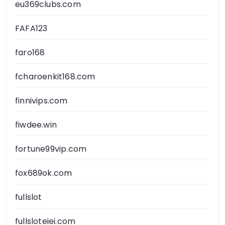
eu369clubs.com
FAFA123
faro168
fcharoenkit168.com
finnivips.com
fiwdee.win
fortune99vip.com
fox689ok.com
fullslot
fullsloteiei.com