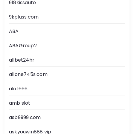
918kissauto
9kpluss.com
ABA
ABAGroup2
allbet24hr
allone745s.com
alot666
amb slot
asb9999.com
askyouwin888 vip