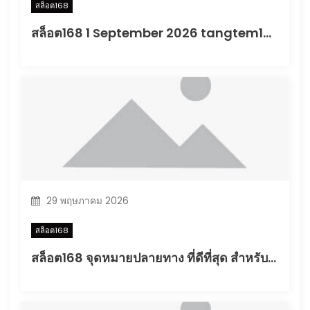
สล็อต168
สล็อต168 1 September 2026 tangtem168 สายแตก ลุ้นกำไรแบบไม่เสียฟีล ชวนเพื่อนรับ 100 สายทุนน้อย สมัครด่วน การันตี กำไรหลักแสน สล็อต168 เข้าให้ทัน ก่อนรางวัลหลุดมือ Top 13 by Eleanore Tangtem168e.com
29 พฤษภาคม 2026
สล็อต168
สล็อต168 จุดหมายปลายทาง ที่ดีที่สุด สำหรับการเดิมพัน Top 75 by Lawanna tangtem168d.com ฝากไม่เกินร้อย ได้สอยเงินล้าน ยูสเดียว เล่นได้ทุกเกม แจกเครดิตฟรีไม่อั้น สล็อตเว็บตรง เว็บใหญ่ ทุนหนา ซ่ากว่าใคร 13 พ.ค. 2026