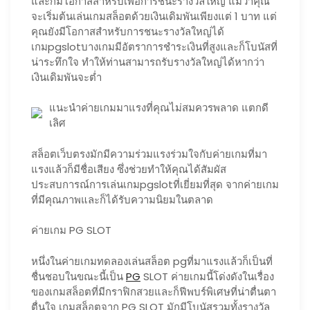
และก็มีโอกาสสำหรับเพื่อการชนะรางวัลใหญ่ แม้ว่าคุณ
จะเริ่มต้นเล่นเกมสล็อตด้วยเงินเดิมพันเพียงแต่ 1 บาท แต่
คุณยังมีโอกาสสำหรับการชนะรางวัลใหญ่ได้
เกมpgslotบางเกมมีอัตราการชำระเงินที่สูงและก็โบนัสที่
น่าระทึกใจ ทำให้ท่านสามารถรับรางวัลใหญ่ได้หากว่า
เงินเดิมพันจะต่ำ
แนะนำค่ายเกมมาแรงที่คุณไม่สมควรพลาด แตกดี
เลิศ
สล็อตเว็บตรงมักมีความร่วมแรงร่วมใจกับค่ายเกมที่มา
แรงแล้วก็มีชื่อเสียง ซึ่งช่วยทำให้คุณได้สัมผัส
ประสบการณ์การเล่นเกมpgslotที่เยี่ยมที่สุด จากค่ายเกม
ที่มีคุณภาพและก็ได้รับความนิยมในตลาด
ค่ายเกม PG SLOT
หนึ่งในค่ายเกมทดลองเล่นสล็อต pgที่มาแรงแล้วก็เป็นที่
ชื่นชอบในขณะนี้เป็น
PG
SLOT ค่ายเกมนี้โด่งดังในเรื่อง
ของเกมสล็อตที่มีกราฟิกสวยและก็ฟีพบร์พิเศษที่น่าตื่นตา
ตื่นใจ เกมสล็อตจาก PG SLOT มักมีโบนัสรวมทั้งรางวัล