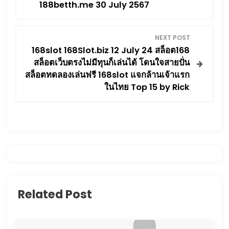
188betth.me 30 July 2567
แ
NEXT POST
น
168slot 168Slot.biz 12 July 24 สล็อต168
สล็อตเว็บตรงไม่มีทุนก็เล่นได้ โดนใจสายปั่น
ว
สล็อตทดลองเล่นฟรี 168slot แจกล้านเจ้าแรก
เ
ในไทย Top 15 by Rick
รื่
อ
ง
Related Post