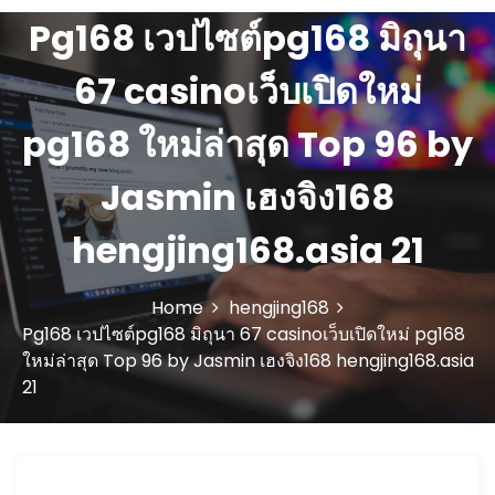
n
Pg168 เวปไซต์pg168 มิถุนา
u
I
67 casinoเว็บเปิดใหม่
c
pg168 ใหม่ล่าสุด Top 96 by
o
n
Jasmin เฮงจิง168
hengjing168.asia 21
Home
hengjing168
Pg168 เวปไซต์pg168 มิถุนา 67 casinoเว็บเปิดใหม่ pg168
ใหม่ล่าสุด Top 96 by Jasmin เฮงจิง168 hengjing168.asia
21