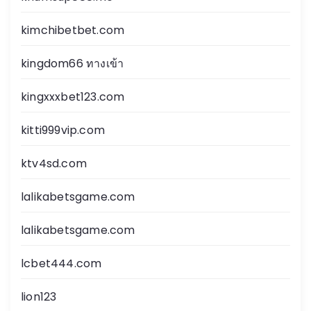
kimchibetbet.com
kingdom66 ทางเข้า
kingxxxbet123.com
kitti999vip.com
ktv4sd.com
lalikabetsgame.com
lalikabetsgame.com
lcbet444.com
lion123