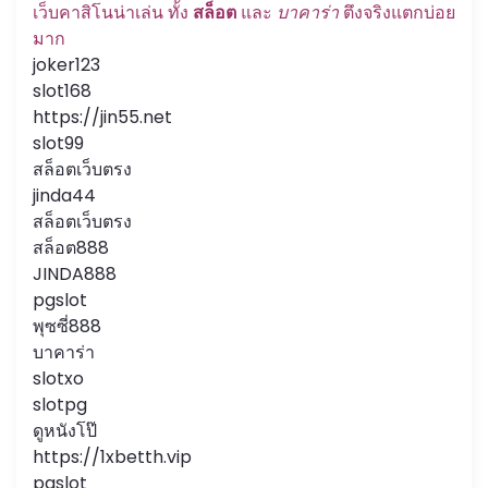
เว็บคาสิโนน่าเล่น ทั้ง
สล็อต
และ
บาคาร่า
ตึงจริงแตกบ่อย
มาก
joker123
slot168
https://jin55.net
slot99
สล็อตเว็บตรง
jinda44
สล็อตเว็บตรง
สล็อต888
JINDA888
pgslot
พุซซี่888
บาคาร่า
slotxo
slotpg
ดูหนังโป๊
https://1xbetth.vip
pgslot