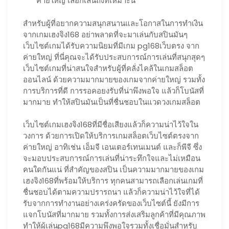
ค่ายใหญ่ เลือกเล่นถึงที่เหมาะนี่
สำหรับผู้ที่อยากความสนุกสนานและโอกาสในการทำเงิน
จากเกมเฮงจิง168 อย่าพลาดที่จะมาเล่นกับสปินมันๆ
เว็บไซต์เกมได้รับความนิยมที่มีเกม pg168เว็บตรง จาก
ค่ายใหญ่ ที่นี่คุณจะได้รับประสบการณ์การเล่นที่สนุกสุดๆ
เว็บไซต์เกมที่น่าสนใจสำหรับผู้ที่คลั่งไคล้ในเกมสล็อต
ออนไลน์ ด้วยความมากมายของเกมจากค่ายใหญ่ รวมทั้ง
การบริการที่ดี การรอคอยงรับที่น่าพึงพอใจ แล้วก็โบนัสที่
มากมาย ทำให้สปินมันเป็นที่ชื่นชอบในแวดวงเกมสล็อต
เว็บไซต์เกมเฮงจิง168ที่มีชื่อเสียงแล้วก็ความน่าไว้ใจใน
วงการ ด้วยการเปิดให้บริการเกมสล็อตเว็บไซต์ตรงจาก
ค่ายใหญ่ อาทิเช่น เอ็มจี เอนเตอร์เทนเมนต์ และก็พีจี ซึ่ง
จะมอบประสบการณ์การเล่นที่น่าระทึกใจและไม่เหมือน
คนใดกันแน่ ที่สำคัญของสปิน เป็นความมากมายของเกม
เฮงจิง168ที่พร้อมให้บริการ ทุกคนสามารถเลือกเล่นเกมที่
ชื่นชอบได้ตามความปรารถนา แล้วก็ความน่าไว้ใจที่ได้
รับจากการทำงานอย่างเคร่งครัดของเว็บไซต์นี้ ยังมีการ
แจกโบนัสที่มากมาย รวมทั้งการส่งเสริมลูกค้าที่มีคุณภาพ
ทำให้ผู้เล่นpg168มีความพึงพอใจรวมทั้งเชื่อมั่นสำหรับ