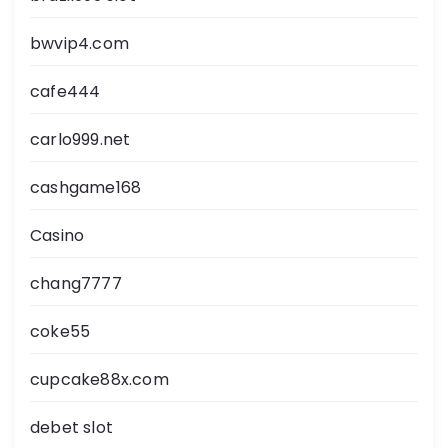
bwvip4.com
cafe444
carlo999.net
cashgame168
Casino
chang7777
coke55
cupcake88x.com
debet slot