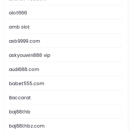
alot666
amb slot
asb9999.com
askyouwin888 vip
audi688.com
babet555.com
Baccarat
baj88thb
baj88thbz.com