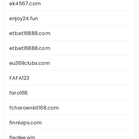
ek4567.com
enjoy24.fun
etbet16888.com
etbet16888.com
eu369clubs.com
FAFA123
faro168
fcharoenkit168.com
finnivips.com
fiwdee.win