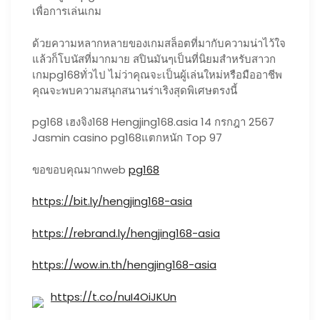
เพื่อการเล่นเกม
ด้วยความหลากหลายของเกมสล็อตที่มากับความน่าไว้ใจ
แล้วก็โบนัสที่มากมาย สปินมันๆเป็นที่นิยมสำหรับสาวก
เกมpg168ทั่วไป ไม่ว่าคุณจะเป็นผู้เล่นใหม่หรือมืออาชีพ
คุณจะพบความสนุกสนานร่าเริงสุดพิเศษตรงนี้
pg168 เฮงจิง168 Hengjing168.asia 14 กรกฎา 2567
Jasmin casino pg168แตกหนัก Top 97
ขอขอบคุณมากweb
pg168
https://bit.ly/hengjing168-asia
https://rebrand.ly/hengjing168-asia
https://wow.in.th/hengjing168-asia
https://t.co/nuI4OiJKUn