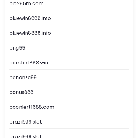
bio285th.com
bluewin8888.info
bluewin8888.info
bng55
bombet888.win
bonanza99
bonus888
boonlert1688.com
brazil999 slot
brazil999 slot