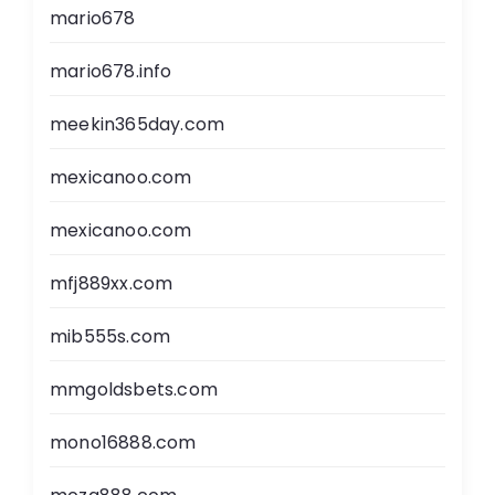
mario678
mario678.info
meekin365day.com
mexicanoo.com
mexicanoo.com
mfj889xx.com
mib555s.com
mmgoldsbets.com
mono16888.com