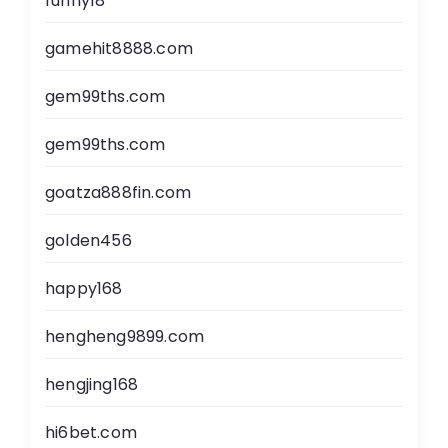
funny18
gamehit8888.com
gem99ths.com
gem99ths.com
goatza888fin.com
golden456
happy168
hengheng9899.com
hengjing168
hi6bet.com