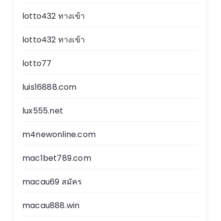
lotto432 ทางเข้า
lotto432 ทางเข้า
lotto77
luis16888.com
lux555.net
m4newonline.com
mac1bet789.com
macau69 สมัคร
macau888.win