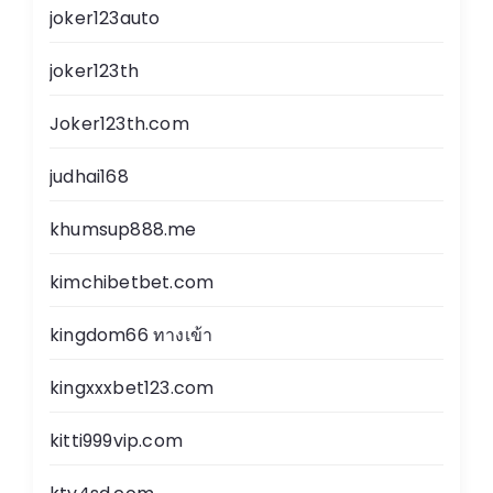
joker123auto
joker123th
Joker123th.com
judhai168
khumsup888.me
kimchibetbet.com
kingdom66 ทางเข้า
kingxxxbet123.com
kitti999vip.com