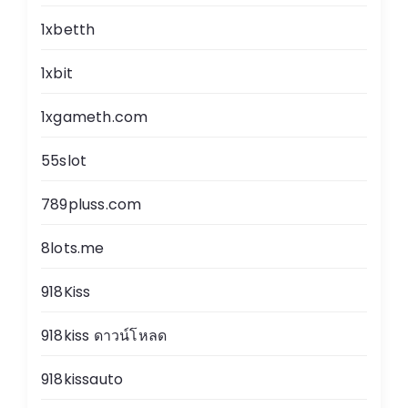
1xbetth
1xbit
1xgameth.com
55slot
789pluss.com
8lots.me
918Kiss
918kiss ดาวน์โหลด
918kissauto