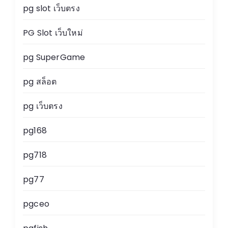
pg slot เว็บตรง
PG Slot เว็บใหม่
pg SuperGame
pg สล็อต
pg เว็บตรง
pg168
pg718
pg77
pgceo