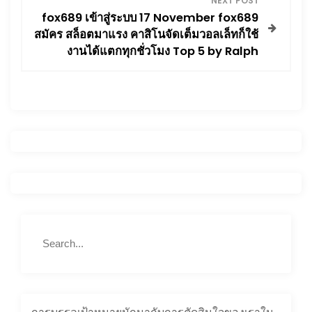
NEXT POST
น
fox689 เข้าสู่ระบบ 17 November fox689
สมัคร สล็อตมาแรง คาสิโนจัดเต็มวอลเล็ทก็ใช้
ว
งานได้แตกทุกชั่วโมง Top 5 by Ralph
เ
รื่
อ
ง
S
S
e
e
a
a
r
r
c
c
h