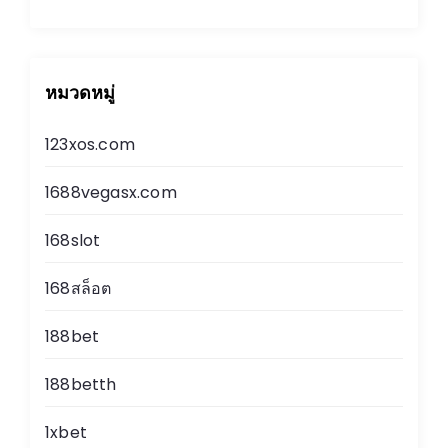
หมวดหมู่
123xos.com
1688vegasx.com
168slot
168สล็อต
188bet
188betth
1xbet