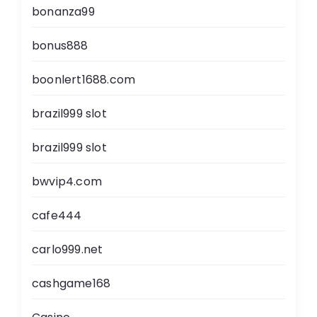
bonanza99
bonus888
boonlert1688.com
brazil999 slot
brazil999 slot
bwvip4.com
cafe444
carlo999.net
cashgame168