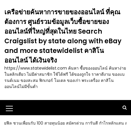
S
k
เครือข่ายค้นหาการขายของออนไลน์ ที่คุณ
i
ต้องการ ศูนย์รวมข้อมูลเว็บซื้อขายของ
p
t
ออนไลน์ที่ใหญ่ที่สุดในไทย Search
o
Craigslist by state along with eBay
c
o
and more statewidelist คาสิโน
n
ออนไลน์ ได้เงินจริง
t
e
https://www.statewidelist.com ค้นหา ซื้อของออนไลน์ ค้นหาง่าย
n
ในคลิกเดียว ไม่มีค่าสมาชิก ใช้ได้ฟรี ได้ของถูกใจ ราคาดีงาม ของแบ
t
รนด์เนม ของสะสม ฟิกเกอร์ โมเดล ของเก่า พระเครื่อง คาสิโน
ออนไลน์ไม่มีขั้นต่ำ
M
e
นรับ 100 สายทุนน้อย สมัครด่วน การันตี กำไรหลักแสน สล็อต168 เข้าให