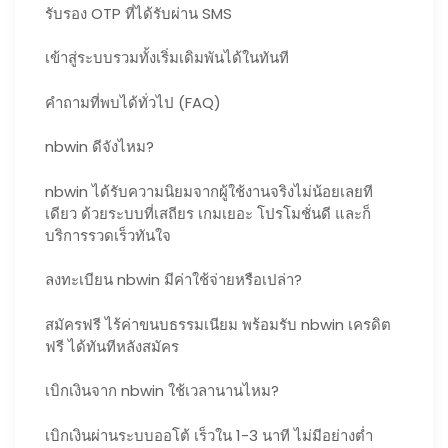
รับรอง OTP ที่ได้รับผ่าน SMS
เข้าสู่ระบบรวมทั้งเริ่มเดิมพันได้ในทันที
คำถามที่พบได้ทั่วไป (FAQ)
nbwin ดีจังไหม?
nbwin ได้รับความนิยมจากผู้ใช้งานจริงไม่น้อยเลยที
เดียว ด้วยระบบที่เสถียร เกมเยอะ โปรโมชั่นดี และก็
บริการรวดเร็วทันใจ
ลงทะเบียน nbwin มีค่าใช้จ่ายหรือเปล่า?
สมัครฟรี ไร้ค่าขนบธรรมเนียม พร้อมรับ nbwin เครดิต
ฟรี ได้ทันทีหลังสมัคร
เบิกเงินจาก nbwin ใช้เวลานานไหม?
เบิกเงินผ่านระบบออโต้ เร็วใน 1-3 นาที ไม่มีอย่างต่ำ