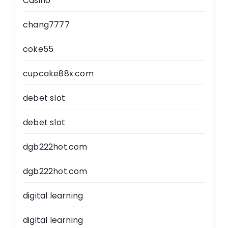
Casino
chang7777
coke55
cupcake88x.com
debet slot
debet slot
dgb222hot.com
dgb222hot.com
digital learning
digital learning