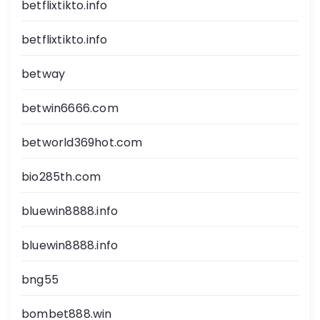
betflixtikto.info
betflixtikto.info
betway
betwin6666.com
betworld369hot.com
bio285th.com
bluewin8888.info
bluewin8888.info
bng55
bombet888.win