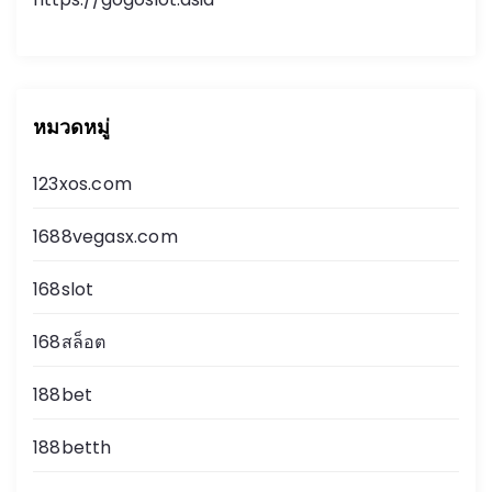
หมวดหมู่
123xos.com
1688vegasx.com
168slot
168สล็อต
188bet
188betth