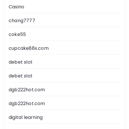
Casino
chang7777
coke55
cupcake88x.com
debet slot
debet slot
dgb222hot.com
dgb222hot.com
digital learning