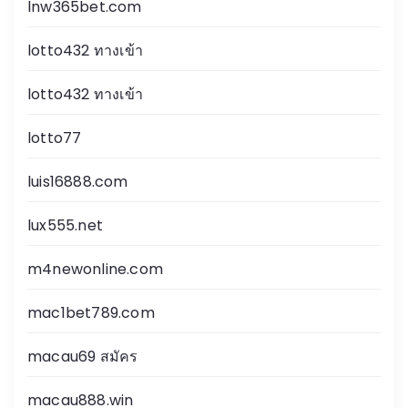
lnw365bet.com
lotto432 ทางเข้า
lotto432 ทางเข้า
lotto77
luis16888.com
lux555.net
m4newonline.com
mac1bet789.com
macau69 สมัคร
macau888.win