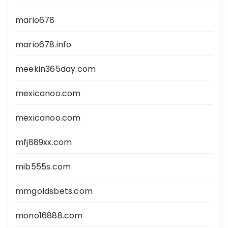
mario678
mario678.info
meekin365day.com
mexicanoo.com
mexicanoo.com
mfj889xx.com
mib555s.com
mmgoldsbets.com
mono16888.com