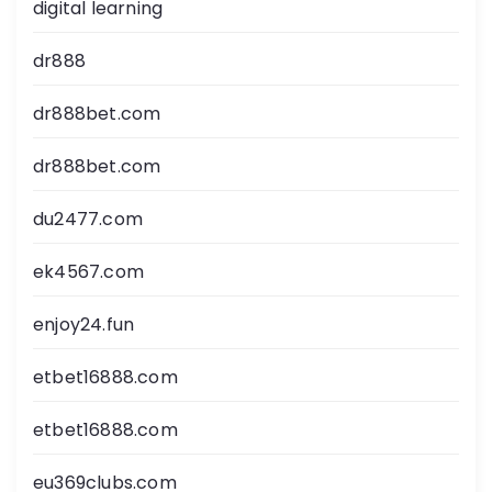
digital learning
dr888
dr888bet.com
dr888bet.com
du2477.com
ek4567.com
enjoy24.fun
etbet16888.com
etbet16888.com
eu369clubs.com