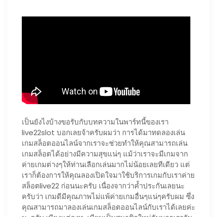
เป็นยังไงบ้างขอรับกับบทความในพาร์ทนี้ของเรา
live22slot บอกเลยจ้าครับผมว่า การได้มาทดลองเล่น
เกมสล็อตออนไลน์จากเราจะช่วยทำให้คุณสามารถเล่น
เกมสล็อตได้อย่างมีความสุขแน่ๆ แม้ว่าเราจะมีเกมจาก
ค่ายเกมต่างๆให้ท่านเลือกเล่นมากไม่น้อยเลยทีเดียว แต่
เราก็ต้องการให้คุณลองเปิดใจมาใช้บริการเกมกับเราค่าย
สล็อตlive22 ก่อนนะครับ เนื่องจากว่าค้ำประกันเลยนะ
ครับว่า เกมดีมีคุณภาพไม่แพ้ค่ายเกมอื่นๆแน่ๆครับผม ซึ่ง
คุณสามารถมาลองเล่นเกมสล็อตออนไลน์กับเราได้เลยค่ะ