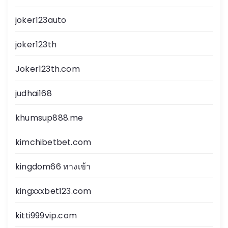
joker123auto
joker123th
Joker123th.com
judhai168
khumsup888.me
kimchibetbet.com
kingdom66 ทางเข้า
kingxxxbet123.com
kitti999vip.com