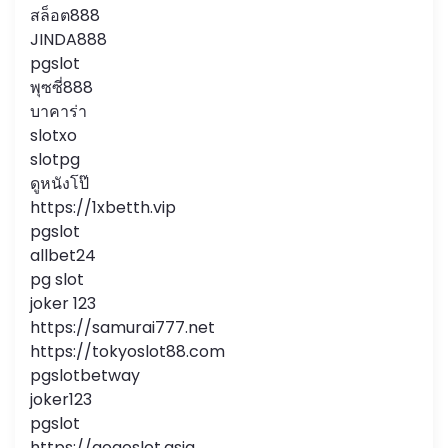
สล็อต888
JINDA888
pgslot
พุซซี่888
บาคาร่า
slotxo
slotpg
ดูหนังโป๊
https://1xbetth.vip
pgslot
allbet24
pg slot
joker 123
https://samurai777.net
https://tokyoslot88.com
pgslotbetway
joker123
pgslot
https://gogoslot.asia