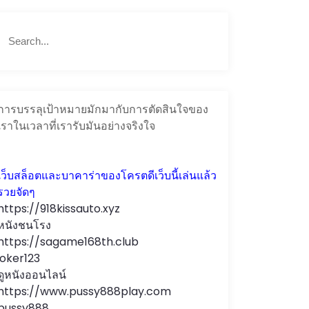
S
S
e
e
a
a
r
r
c
c
h
การบรรลุเป้าหมายมักมากับการตัดสินใจของ
h
เราในเวลาที่เรารับมันอย่างจริงใจ
f
o
r
เว็บสล็อตและบาคาร่าของโครตดีเว็บนี้เล่นแล้ว
รวยจัดๆ
https://918kissauto.xyz
หนังชนโรง
https://sagame168th.club
joker123
ดูหนังออนไลน์
https://www.pussy888play.com
pussy888