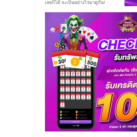
เลยก็ได้ จะเป็นอย่างไรมาดูกัน!