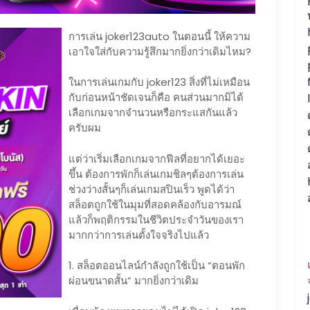
การเล่น joker123auto ในตอนนี้ ให้ความ
เอาใจใส่กับความรู้สึกมากยิ่งกว่าเดิมไหม?
ในการเล่นเกมกับ joker123 สิ่งที่ไม่เหมือน
กับก่อนหน้าชัดเจนก็คือ คนส่วนมากมิได้
เลือกเกมจากจำนวนหรือกระแสกันแล้ว
ครับผม
แต่ว่าเริ่มเลือกเกมจากฟีลที่อยากได้เยอะ
ขึ้น ต้องการพักก็เล่นเกมชิลๆต้องการเล่น
ช่วงว่างสั้นๆก็เล่นเกมสปินเร็ว พูดได้ว่า
สล็อตถูกใช้ในมุมที่สอดคล้องกับอารมณ์
แล้วก็พฤติกรรมในชีวิตประจำวันของเรา
มากกว่าการเล่นตั้งใจจริงไปแล้ว
1. สล็อตออนไลน์กำลังถูกใช้เป็น “ตอนพัก
ผ่อนขนาดสั้น” มากยิ่งกว่าเดิม