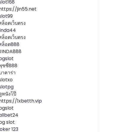
slot168
https://jin55.net
slot99
สล็อตเว็บตรง
jinda44
สล็อตเว็บตรง
สล็อต888
JINDA888
pgslot
พุซซี่888
บาคาร่า
slotxo
slotpg
ดูหนังโป๊
https://1xbetth.vip
pgslot
allbet24
pg slot
joker 123