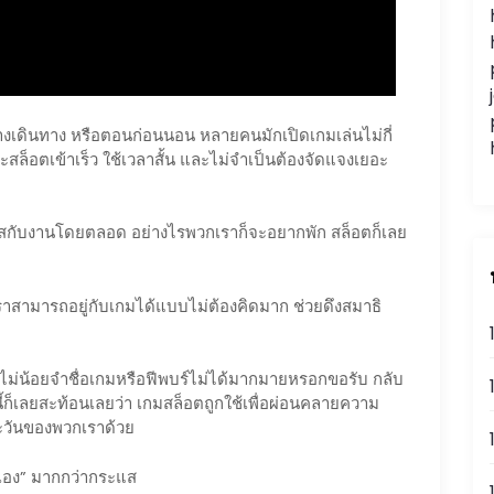
่างเดินทาง หรือตอนก่อนนอน หลายคนมักเปิดเกมเล่นไม่กี่
สล็อตเข้าเร็ว ใช้เวลาสั้น และไม่จำเป็นต้องจัดแจงเยอะ
กัสกับงานโดยตลอด อย่างไรพวกเราก็จะอยากพัก สล็อตก็เลย
าสามารถอยู่กับเกมได้แบบไม่ต้องคิดมาก ช่วยดึงสมาธิ
่น้อยจำชื่อเกมหรือฟีพบร์ไม่ได้มากมายหรอกขอรับ กลับ
ดนี้ก็เลยสะท้อนเลยว่า เกมสล็อตถูกใช้เพื่อผ่อนคลายความ
่ละวันของพวกเราด้วย
นเอง” มากกว่ากระแส