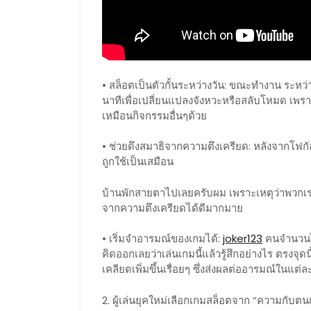
• สล็อตเป็นตัวกั้นระหว่างวัน: ขณะทำงาน ระหว
นาทีเพื่อเปลี่ยนแปลงจังหวะหรือสลับโหมด เพราะ
เหมือนกิจกรรมอื่นๆด้วย
• ช่วยดึงสมาธิจากความตึงเครียด: หลังจากโฟ
ถูกใช้เป็นเสมือน
บ้านพักสายตาไปเลยครับผม เพราะเหตุว่าพวกเร
จากความตึงเครียดได้ดีมากมาย
• เริ่มจำอารมณ์ของเกมได้:
joker123
คนจำนวนไม
คิดออกเลยว่าเล่นเกมนี้แล้วรู้สึกอย่างไร ตรงจุ
เคลียดเพิ่มขึ้นเรื่อยๆ ซึ่งส่งผลต่ออารมณ์ในแต
2. ผู้เล่นยุคใหม่เลือกเกมสล็อตจาก “ความกับต