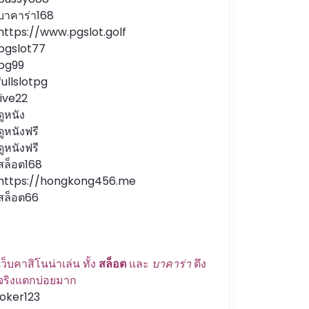
บาคาร่า168
https://www.pgslot.golf
pgslot77
pg99
fullslotpg
live22
ดูหนัง
ดูหนังฟรี
ดูหนังฟรี
สล็อต168
https://hongkong456.me
สล็อต66
เว็บคาสิโนน่าเล่น ทั้ง
สล็อต
และ
บาคาร่า
ตึง
จริงแตกบ่อยมาก
joker123