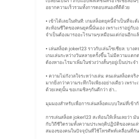
เปลี่ยนเป็นราวกับแอปพลิเคชันหรือโซเชียลอื่นๆไ
อยากความเร็วรวมทั้งการตอบสนองที่ดีด้วย
• เข้าได้เลยในทันที: เกมสล็อตยุคนี้จำเป็นที่จะต
สะท้อนชีวิตของคนยุคนี้นั่นเอง เพราะเราอยู่ก
จำเป็นต้องมารออะไรนานๆเหมือนแต่ก่อนอีกแล้
• เล่นสล็อต joker123 ราวกับเล่นโซเชียล: บางค
เกมเล่นระหว่างวันหลายครั้งขึ้น ไม่มีความแตกต
ต้องหาอะไรมาเพิ่มในช่วงว่างสั้นๆอยู่เป็นประจำ
• ความไม่กังวลใจระหว่างเล่น: คนเล่นสล็อตจริงๆ
มากยิ่งกว่าความระทึกใจเพียงอย่างเดียว เพราะเห
ด้วยเหตุนั้น ขอเกมชิลๆกันดีกว่า ฮ่า…
มุมมองสำหรับเพื่อการเล่นสล็อตแบบใหม่ที่เข้ากับ
การเล่นสล็อต joker123 สะท้อนให้เห็นเลยว่า มัน
กับวิถีชีวิตรวมทั้งความประพฤติปฏิบัติของคนเล่น
สมองของคนในปัจจุบันที่ใช้โทรศัพท์เคลื่อนที่กั