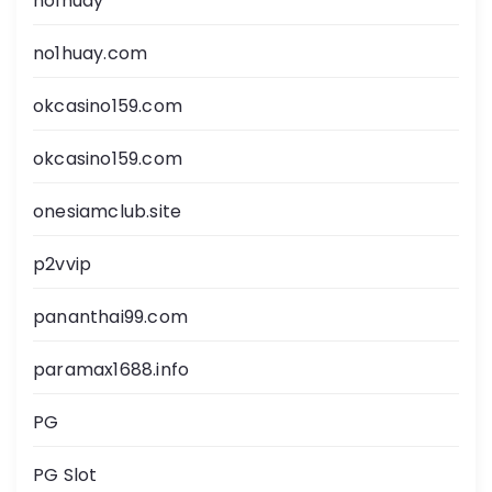
no1huay
no1huay.com
okcasino159.com
okcasino159.com
onesiamclub.site
p2vvip
pananthai99.com
paramax1688.info
PG
PG Slot