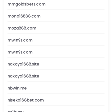
mmgoldsbets.com
mono16888.com
moza888.com
mwin9s.com
mwin9s.com
nakoya1688.site
nakoya1688.site
nbwin.me
niseko168bet.com