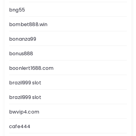
bng55
bombet888.win
bonanza99
bonus888
boonlert1688.com
brazil999 slot
brazil999 slot
bwvip4.com
cafe444