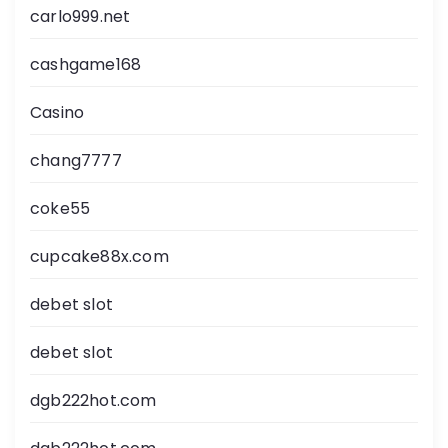
carlo999.net
cashgame168
Casino
chang7777
coke55
cupcake88x.com
debet slot
debet slot
dgb222hot.com