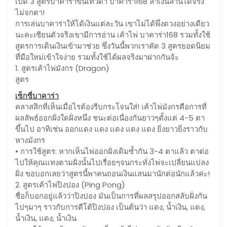
เปิด 3 สูตรบาคาร่าขั้นเทวดา บาคาร่า168 ล่าเงินล้านได้จริง
ไม่จกตา!
การเล่นบาคาร่าให้ได้เงินแต่ละวัน เขาไม่ได้พึ่งดวงอย่างเดียว
นะคะเซียนตัวจริงเขามีการอ่าน เค้าไพ่ บาคาร่า168 รวมทั้งใช้
สูตรการเดินเงินเข้ามาช่วย ซึ่งวันนี้พวกเราคัด 3 สูตรยอดนิยม
ที่มือใหม่เข้าใจง่าย รวมทั้งใช้ได้ผลจริงมาฝากกันจ้ะ
1. สูตรเค้าไพ่มังกร (Dragon)
สูตร
เซ็กซี่บาคาร่า
คลาสสิกที่เห็นเมื่อไรต้องรีบกระโจนใส่! เค้าไพ่มังกรคือการที่
ผลลัพธ์ออกฝั่งใดฝั่งหนึ่ง ชนะต่อเนื่องกันยาวๆตั้งแต่ 4-5 ตา
ขึ้นไป อาทิเช่น ออกแดง แดง แดง แดง แดง ยิ่งยาวยิ่งราวกับ
หางมังกร
• การใช้สูตร: หากเห็นไพ่ออกฝั่งเดิมซ้ำกัน 3-4 ตาแล้ว ตาต่อ
ไปให้คุณแทงตามฝั่งนั้นไปเรื่อยๆจนกระทั่งไพ่จะเปลี่ยนแปลง
ฝั่ง ขอบอกเลยว่าสูตรนี้พาคนถอนเงินแสนมานักต่อนักแล้วค่ะ!
2. สูตรเค้าไพ่ปิงปอง (Ping Pong)
ชื่อก็บอกอยู่แล้วว่าปิงปอง มันเป็นการที่ผลสรุปออกสลับฝั่งกัน
ไปๆมาๆ ราวกับการตีโต้ปิงปอง เป็นต้นว่า แดง, น้ำเงิน, แดง,
น้ำเงิน, แดง, น้ำเงิน