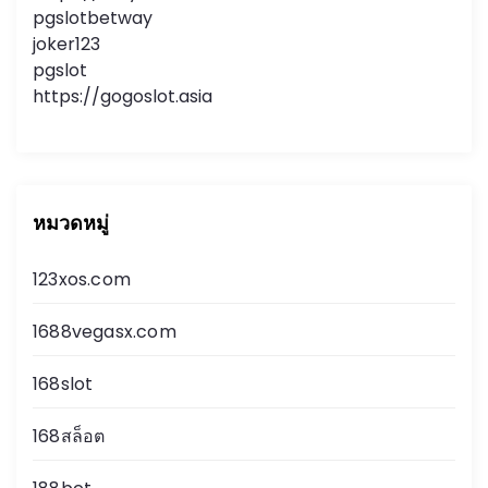
pgslotbetway
joker123
pgslot
https://gogoslot.asia
หมวดหมู่
123xos.com
1688vegasx.com
168slot
168สล็อต