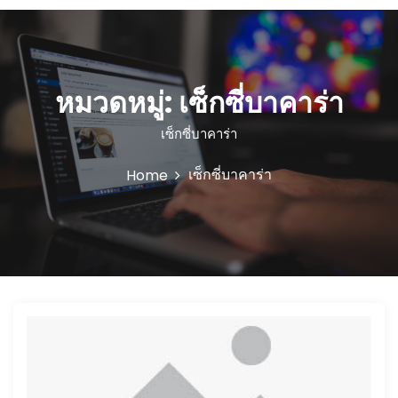
n
u
I
c
หมวดหมู่:
เซ็กซี่บาคาร่า
o
เซ็กซี่บาคาร่า
n
เซ็กซี่บาคาร่า
Home