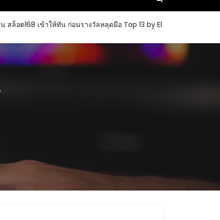
8 เข้าให้ทัน ก่อนรางวัลหลุดมือ Top 13 by Eleanore Tangtem168e.com
S