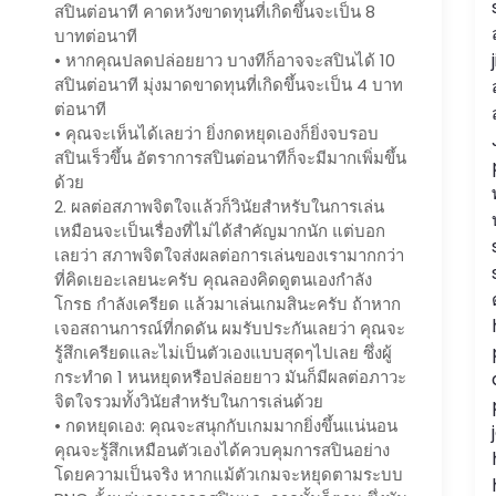
สปินต่อนาที คาดหวังขาดทุนที่เกิดขึ้นจะเป็น 8
บาทต่อนาที
• หากคุณปลดปล่อยยาว บางทีก็อาจจะสปินได้ 10
สปินต่อนาที มุ่งมาดขาดทุนที่เกิดขึ้นจะเป็น 4 บาท
ต่อนาที
• คุณจะเห็นได้เลยว่า ยิ่งกดหยุดเองก็ยิ่งจบรอบ
สปินเร็วขึ้น อัตราการสปินต่อนาทีก็จะมีมากเพิ่มขึ้น
ด้วย
2. ผลต่อสภาพจิตใจแล้วก็วินัยสำหรับในการเล่น
เหมือนจะเป็นเรื่องที่ไม่ได้สำคัญมากนัก แต่บอก
เลยว่า สภาพจิตใจส่งผลต่อการเล่นของเรามากกว่า
ที่คิดเยอะเลยนะครับ คุณลองคิดดูตนเองกำลัง
โกรธ กำลังเครียด แล้วมาเล่นเกมสินะครับ ถ้าหาก
เจอสถานการณ์ที่กดดัน ผมรับประกันเลยว่า คุณจะ
รู้สึกเครียดและไม่เป็นตัวเองแบบสุดๆไปเลย ซึ่งผู้
กระทำด 1 หนหยุดหรือปล่อยยาว มันก็มีผลต่อภาวะ
จิตใจรวมทั้งวินัยสำหรับในการเล่นด้วย
• กดหยุดเอง: คุณจะสนุกกับเกมมากยิ่งขึ้นแน่นอน
คุณจะรู้สึกเหมือนตัวเองได้ควบคุมการสปินอย่าง
โดยความเป็นจริง หากแม้ตัวเกมจะหยุดตามระบบ