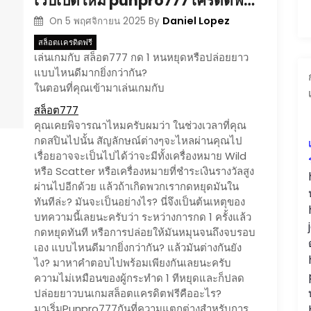
เว็บเปิดใหม่ punpro777 เครดิตฟรี Top 7 by Winston webใหญ่ สล็อตมือใหม่ เริ่มตรงไหนไม่เจ็บตัว punpro777.ceo 18 ธันวา 2025 พนัน
Daniel Lopez
On
5 พฤศจิกายน 2025
By
สล็อตเเครดิตฟรี
เล่นเกมกับ สล็อต777 กด 1 หนหยุดหรือปล่อยยาว
แบบไหนดีมากยิ่งกว่ากัน?
ในตอนที่คุณเข้ามาเล่นเกมกับ
สล็อต777
คุณเคยพิจารณาไหมครับผมว่า ในช่วงเวลาที่คุณ
กดสปินไปนั้น สัญลักษณ์ต่างๆจะไหลผ่านคุณไป
:
เรื่อยอาจจะเป็นไปได้ว่าจะมีทั้งเครื่องหมาย Wild
หรือ Scatter หรือเครื่องหมายที่ชำระเงินรางวัลสูง
ผ่านไปอีกด้วย แล้วถ้าเกิดพวกเรากดหยุดมันใน
ทันทีล่ะ? มันจะเป็นอย่างไร? นี่จึงเป็นต้นเหตุของ
บทความนี้เลยนะครับว่า ระหว่างการกด 1 ครั้งแล้ว
กดหยุดทันที หรือการปล่อยให้มันหมุนจนถึงจบรอบ
เอง แบบไหนดีมากยิ่งกว่ากัน? แล้วมันต่างกันยัง
ไง? มาหาคำตอบไปพร้อมเพียงกันเลยนะครับ
ความไม่เหมือนของผู้กระทำด 1 ทีหยุดและก็ปลด
ปล่อยยาวบนเกมสล็อตแครดิตฟรีคืออะไร?
มาเริ่มPunpro777กันที่ความแตกต่างสำหรับการ