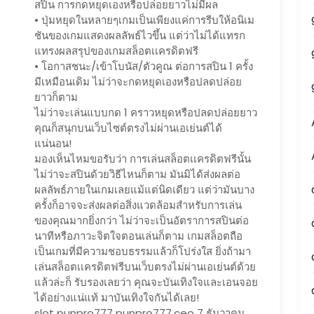
สปิน การกดหยุดเองหรือปล่อยยาวไม่มีผล
• ปุ่มหยุดในหลายๆเกมเป็นเพียงแค่การรีบให้อนิเม
ชันของเกมแสดงผลลัพธ์ไวขึ้น แต่ว่าไม่ได้แทรก
แทรงผลสรุปของเกมสล็อตเเครดิตฟรี
• โอกาสชนะ/เข้าโบนัส/ตัวคูณ ต่อการสปิน 1 ครั้ง
มีเหมือนเดิม ไม่ว่าจะกดหยุดเองหรือปลดปล่อย
ยาวก็ตาม
ไม่ว่าจะเล่นแบบกด 1 คราวหยุดหรือปลดปล่อยยาว
คุณก็สนุกบนเว็บไซต์ตรงไม่ผ่านเอเย่นต์ได้
แน่นอน!
มองเห็นไหมขอรับว่า การเล่นสล็อตเเครดิตฟรีนั้น
ไม่ว่าจะสปินด้วยวิธีไหนก็ตาม มันมิได้ส่งผลต่อ
ผลลัพธ์ภายในเกมเลยแม้แต่นิดเดียว แต่ว่ามันบาง
ครั้งก็อาจจะส่งผลต่อสิ่งแวดล้อมสำหรับการเล่น
ของคุณมากยิ่งกว่า ไม่ว่าจะเป็นอัตราการสปินต่อ
นาทีหรือภาวะจิตใจตอนเล่นก็ตาม เกมสล็อตถือ
เป็นเกมที่มีความชอบธรรมแล้วก็โปร่งใส ยิ่งถ้ามา
เล่นสล็อตเเครดิตฟรีบนเว็บตรงไม่ผ่านเอเย่นต์ด้วย
แล้วล่ะก็ รับรองเลยว่า คุณจะบันเทิงใจและเอนจอย
ได้อย่างแน่แท้ มาบันเทิงใจกันได้เลย!
slot punpro777 punpro777.ceo 7 ธันวาคม