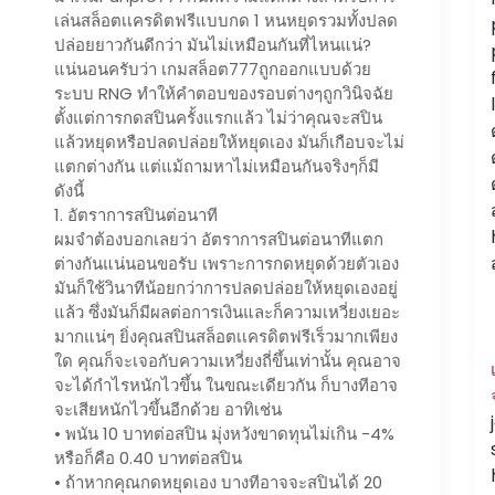
เล่นสล็อตเเครดิตฟรีแบบกด 1 หนหยุดรวมทั้งปลด
ปล่อยยาวกันดีกว่า มันไม่เหมือนกันที่ไหนแน่?
แน่นอนครับว่า เกมสล็อต777ถูกออกแบบด้วย
ระบบ RNG ทำให้คำตอบของรอบต่างๆถูกวินิจฉัย
ตั้งแต่การกดสปินครั้งแรกแล้ว ไม่ว่าคุณจะสปิน
แล้วหยุดหรือปลดปล่อยให้หยุดเอง มันก็เกือบจะไม่
แตกต่างกัน แต่แม้ถามหาไม่เหมือนกันจริงๆก็มี
ดังนี้
1. อัตราการสปินต่อนาที
ผมจำต้องบอกเลยว่า อัตราการสปินต่อนาทีแตก
ต่างกันแน่นอนขอรับ เพราะการกดหยุดด้วยตัวเอง
มันก็ใช้วินาทีน้อยกว่าการปลดปล่อยให้หยุดเองอยู่
แล้ว ซึ่งมันก็มีผลต่อการเงินและก็ความเหวี่ยงเยอะ
มากแน่ๆ ยิ่งคุณสปินสล็อตเเครดิตฟรีเร็วมากเพียง
ใด คุณก็จะเจอกับความเหวี่ยงถี่ขึ้นเท่านั้น คุณอาจ
จะได้กำไรหนักไวขึ้น ในขณะเดียวกัน ก็บางทีอาจ
จะเสียหนักไวขึ้นอีกด้วย อาทิเช่น
• พนัน 10 บาทต่อสปิน มุ่งหวังขาดทุนไม่เกิน -4%
หรือก็คือ 0.40 บาทต่อสปิน
• ถ้าหากคุณกดหยุดเอง บางทีอาจจะสปินได้ 20