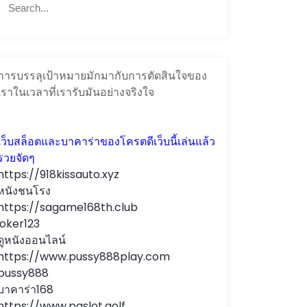
S
e
e
a
a
r
r
c
c
h
การบรรลุเป้าหมายมักมากับการตัดสินใจของ
h
เราในเวลาที่เรารับมันอย่างจริงใจ
f
o
r
เว็บสล็อตและบาคาร่าของโครตดีเว็บนี้เล่นแล้ว
รวยจัดๆ
https://918kissauto.xyz
หนังชนโรง
https://sagame168th.club
joker123
ดูหนังออนไลน์
https://www.pussy888play.com
pussy888
บาคาร่า168
https://www.pgslot.golf