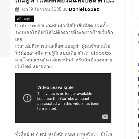
เกมยูฟ่า แพลตฟอร์มแทงบอล ครบทุกคู่ Top 34 by Santo Ufabetxx เว็บตรง อัปเดตไว แบบเรียลไทม์วิเคราะห์บอลสด พร้อมทีเด็ด สล็อตยูฟ่า สมัคร ลุ้นได้ทั้งคืน 22 มกรา 69
Daniel Lopez
On
19 ธันวาคม 2025
By
สล็อตยูฟ่า
Ufabetxx ค่ายเกมชั้นนำ ที่สปินลื่นที่สุด รวมทั้ง
ระบบออโต้ที่ทำให้ไม่ต้องการที่จะอยากย้ายเว็บอีก
เลย!
เวลาเอ่ยถึงการเล่นสล็อต เกมยูฟ่า ผู้คนจำนวนไม่
ใช้น้อยอาจมีความรู้สึกแบบเดียวกันว่า ufabetxx
ค่ายไหนก็เช่นกัน แม้กระนั้นสำหรับฉันที่ลองหลาย
:
เว็บไซต์ หลายค่าย
ทั้งลื่นบ้าง ค้างบ้าง เด้งบ้าง บอกตามจริงว่า…มันไม่