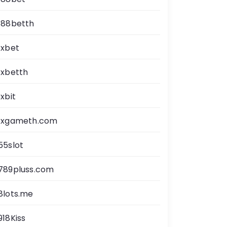
188betth
1xbet
1xbetth
1xbit
1xgameth.com
55slot
789pluss.com
8lots.me
918Kiss