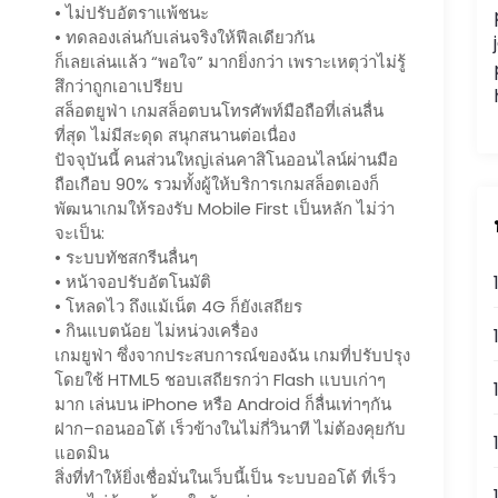
• ไม่ปรับอัตราแพ้ชนะ
• ทดลองเล่นกับเล่นจริงให้ฟีลเดียวกัน
ก็เลยเล่นแล้ว “พอใจ” มากยิ่งกว่า เพราะเหตุว่าไม่รู้
สึกว่าถูกเอาเปรียบ
สล็อตยูฟ่า เกมสล็อตบนโทรศัพท์มือถือที่เล่นลื่น
ที่สุด ไม่มีสะดุด สนุกสนานต่อเนื่อง
ปัจจุบันนี้ คนส่วนใหญ่เล่นคาสิโนออนไลน์ผ่านมือ
ถือเกือบ 90% รวมทั้งผู้ให้บริการเกมสล็อตเองก็
พัฒนาเกมให้รองรับ Mobile First เป็นหลัก ไม่ว่า
จะเป็น:
• ระบบทัชสกรีนลื่นๆ
• หน้าจอปรับอัตโนมัติ
• โหลดไว ถึงแม้เน็ต 4G ก็ยังเสถียร
• กินแบตน้อย ไม่หน่วงเครื่อง
เกมยูฟ่า ซึ่งจากประสบการณ์ของฉัน เกมที่ปรับปรุง
โดยใช้ HTML5 ชอบเสถียรกว่า Flash แบบเก่าๆ
มาก เล่นบน iPhone หรือ Android ก็ลื่นเท่าๆกัน
ฝาก–ถอนออโต้ เร็วข้างในไม่กี่วินาที ไม่ต้องคุยกับ
แอดมิน
สิ่งที่ทำให้ยิ่งเชื่อมั่นในเว็บนี้เป็น ระบบออโต้ ที่เร็ว