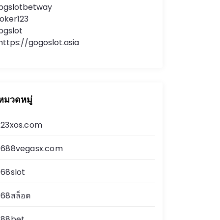
pgslotbetway
joker123
pgslot
https://gogoslot.asia
หมวดหมู่
123xos.com
1688vegasx.com
168slot
168สล็อต
188bet