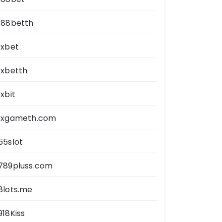
188betth
1xbet
1xbetth
1xbit
1xgameth.com
55slot
789pluss.com
8lots.me
918Kiss