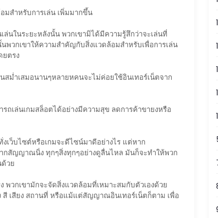
ล้อมสำหรับการเล่น เพิ่มมากขึ้น
่นในระยะหลังนั้น พวกเขามิได้มีความรู้สึกว่าจะเล่นที่
นั้นพวกเขาให้ความสำคัญกับสิ่งแวดล้อมสำหรับเพื่อการเล่น
โดยตรง
การเล่นสม่ำเสมอนานๆหลายหคนจะไม่ค่อยใช้อินเทอร์เน็ตจาก
สามารถเล่นเกมสล็อตได้อย่างมีความสุข ลดการค้าขายงหรือ
ทั่งเว็บไซต์หรือเกมจะดีไซน์มาดีอย่างไร แต่หาก
ากสัญญาณนิ่ง ทุกๆสิ่งทุกๆอย่างดูลื่นไหล มันก็จะทำให้พวก
นด้วย
จริง พวกเขามักจะจัดสิ่งแวดล้อมที่เหมาะสมกับตัวเองด้วย
ง สี เสียง สถานที่ หรือแม้แต่สัญญาณอินเทอร์เน็ตก็ตาม เพื่อ