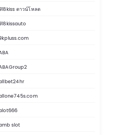
918kiss ดาวน์โหลด
918kissauto
9kpluss.com
ABA
ABAGroup2
allbet24hr
allone745s.com
alot666
amb slot