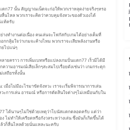
นแตก77 นั้น สัญญาณเน็ตจะก่อให้พวกเราหลุดง่ายจริงๆหรอ
งลื่นไหล พวกเราจะคิดว่าควบคุมจังหวะของตัวเองได้
่แท้ครับ
อย่างทำงานต่อเนื่อง คนเล่นจะโฟกัสกับเกมได้อย่างเต็มที่
้มอกกลุ้มใจว่าเกมจะค้างไหม พวกเราจะเสียพลังงานหรือ
หายไปแน่ๆ
ลายคราว การเพิ่มเบทหรือแปลงเกมปั่นแตก77 เร็วมิได้มี
ากความอารมณ์เสียเล็กๆสะสมไปเรื่อยดังเช่นว่า เกมกระตุก
่เสถียรทั้งนั้น
ึ้น: เมื่อไม่มีอะไรมาขัดจังหวะ เราจะเริ่มพิจารณาการเล่น
ังหวะการเล่น อารมณ์ หรือการตัดสินใจต่างๆไม่เหมือนกับใน
77 ได้นานๆไม่ใช่ด้วยเหตุว่าโบนัสแตกตลอดครับ แต่ว่า
่อง ไม่ทำให้เครียดหรือกังวลระหว่างเล่น ซึ่งมันก็เกิดขึ้นได้
แล้วก็ลื่นไหลด้วยนั่นแหละนะครับ