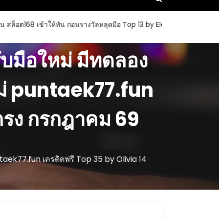
เข้าให้ทัน ก่อนรางวัลหลุดมือ Top 13 by Eleanore Tangtem168e.com
บมือใหม่ มีทดลอง
หม่ puntaek77.fun
eตรง กรกฎาคม 69
taek77.fun เครดิตฟรี Top 35 by Olivia 14
S