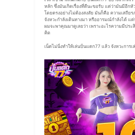
หลัก ซึ่งมันเกิดเรื่องที่ดีนะขอรับ แต่ว่ามันมี
โดยตรงอย่างไม่ต้องสงสัย มันก็คือ ความเสถียรภ
จังหวะกำลังเดินทางมา หรืออารมณ์กำลังได้ แต่
ผมจะพาคุณมาดูเลยว่า เพราะอะไรความมีประสิท
คิด
เน็ตไม่นิ่งทำให้เล่นปั่นแตก77 แล้ว จังหวะการเล