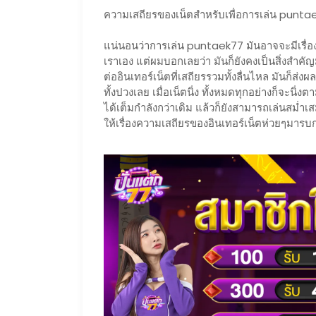
ความเสถียรของเน็ตสำหรับเพื่อการเล่น puntaek
แน่นอนว่าการเล่น puntaek77 มันอาจจะมีเรื่อง
เราเอง แต่ผมบอกเลยว่า มันก็ยังคงเป็นสิ่งสำคัญ
ต่ออินเทอร์เน็ตที่เสถียรรวมทั้งลื่นไหล มันก็ส่
ทั้งปวงเลย เมื่อเน็ตนิ่ง ทั้งหมดทุกอย่างก็จะน
ได้เต็มกำลังกว่าเดิม แล้วก็ยังสามารถเล่นสม่ำเ
ให้เรื่องความเสถียรของอินเทอร์เน็ตห่วยๆมา