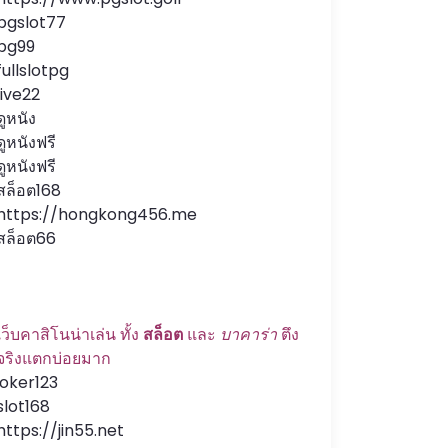
pgslot77
pg99
fullslotpg
live22
ดูหนัง
ดูหนังฟรี
ดูหนังฟรี
สล็อต168
https://hongkong456.me
สล็อต66
เว็บคาสิโนน่าเล่น ทั้ง
สล็อต
และ
บาคาร่า
ตึง
จริงแตกบ่อยมาก
joker123
slot168
https://jin55.net