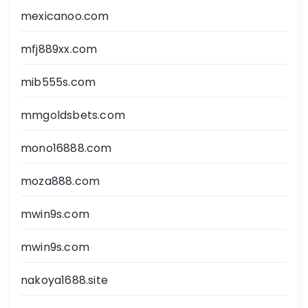
mexicanoo.com
mfj889xx.com
mib555s.com
mmgoldsbets.com
mono16888.com
moza888.com
mwin9s.com
mwin9s.com
nakoya1688.site