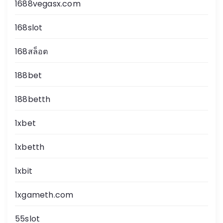
1688vegasx.com
168slot
168สล็อต
188bet
188betth
1xbet
1xbetth
1xbit
1xgameth.com
55slot