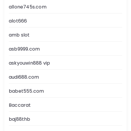
allone745s.com
alot666
amb slot
asb9999.com
askyouwin888 vip
audi688.com
babet555.com
Baccarat
baj88thb