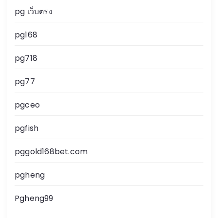
pg เว็บตรง
pg168
pg718
pg77
pgceo
pgfish
pggold168bet.com
pgheng
Pgheng99