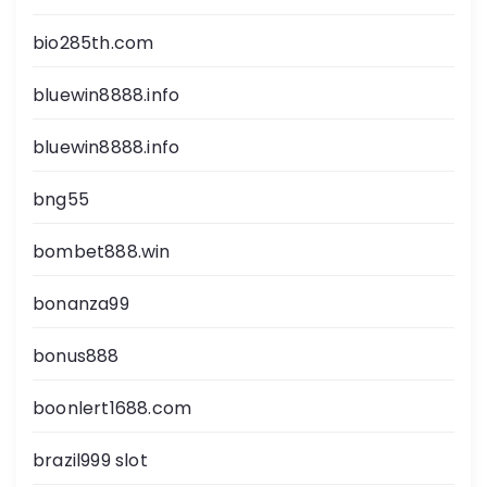
bio285th.com
bluewin8888.info
bluewin8888.info
bng55
bombet888.win
bonanza99
bonus888
boonlert1688.com
brazil999 slot