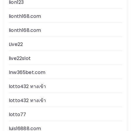
lion123
lionth168.com
lionth168.com
Live22
live22slot
lnw365bet.com
lotto432 ทางเข้า
lotto432 ทางเข้า
lotto77
luis16888.com