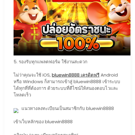
5. รองรับทุกแพลตฟอร์ม ใช้งานสะดวก
ไม่ว่าคุณจะใช้ iOS,
bluewin8888 เครดิตฟรี
Android
หรือ Windows ก็สามารถเข้าสู่ bluewin8888 เข้าระบบ
ได้ทุกที่ที่ต้องการ ด้วยระบบที่ดีไซน์ให้สนองตอบไวและ
โหลดเร็ว
แนวทางลงทะเบียนเป็นสมาชิกกับ bluewin8888
เข้าเว็บหลักของ bluewin8888