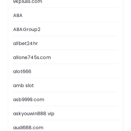
9kpluss.com
ABA
ABAGroup2
allbet24hr
allone745s.com
alot666
amb slot
asb9999.com
askyouwin888 vip
audi688.com