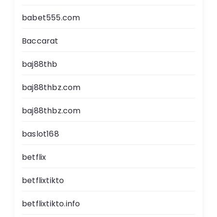
babet555.com
Baccarat
baj88thb
baj88thbz.com
baj88thbz.com
baslot168
betflix
betflixtikto
betflixtikto.info