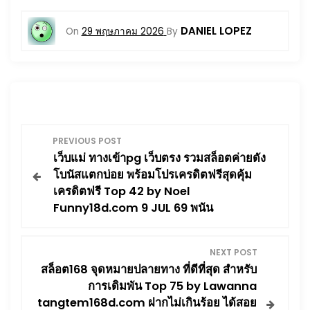
DANIEL LOPEZ
On
29 พฤษภาคม 2026
By
แ
PREVIOUS POST
เว็บแม่ ทางเข้าpg เว็บตรง รวมสล็อตค่ายดัง
น
โบนัสแตกบ่อย พร้อมโปรเครดิตฟรีสุดคุ้ม
เครดิตฟรี Top 42 by Noel
ะ
Funny18d.com 9 JUL 69 พนัน
แ
NEXT POST
น
สล็อต168 จุดหมายปลายทาง ที่ดีที่สุด สำหรับ
การเดิมพัน Top 75 by Lawanna
ว
tangtem168d.com ฝากไม่เกินร้อย ได้สอย