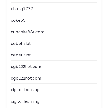
chang7777
coke55
cupcake88x.com
debet slot
debet slot
dgb222hot.com
dgb222hot.com
digital learning
digital learning