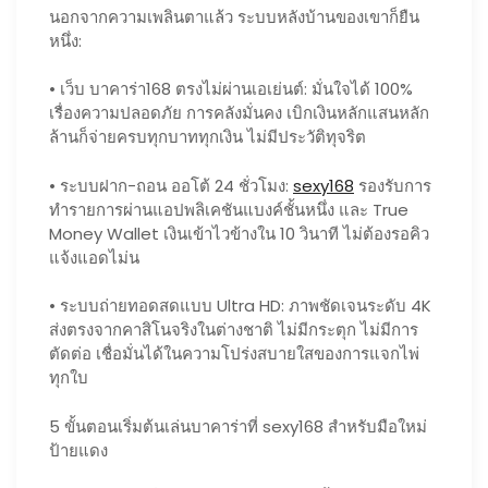
นอกจากความเพลินตาแล้ว ระบบหลังบ้านของเขาก็ยืน
หนึ่ง:
• เว็บ บาคาร่า168 ตรงไม่ผ่านเอเย่นต์: มั่นใจได้ 100%
เรื่องความปลอดภัย การคลังมั่นคง เบิกเงินหลักแสนหลัก
ล้านก็จ่ายครบทุกบาททุกเงิน ไม่มีประวัติทุจริต
• ระบบฝาก-ถอน ออโต้ 24 ชั่วโมง:
sexy168
รองรับการ
ทำรายการผ่านแอปพลิเคชันแบงค์ชั้นหนึ่ง และ True
Money Wallet เงินเข้าไวข้างใน 10 วินาที ไม่ต้องรอคิว
แจ้งแอดไม่น
• ระบบถ่ายทอดสดแบบ Ultra HD: ภาพชัดเจนระดับ 4K
ส่งตรงจากคาสิโนจริงในต่างชาติ ไม่มีกระตุก ไม่มีการ
ตัดต่อ เชื่อมั่นได้ในความโปร่งสบายใสของการแจกไพ่
ทุกใบ
5 ขั้นตอนเริ่มต้นเล่นบาคาร่าที่ sexy168 สำหรับมือใหม่
ป้ายแดง