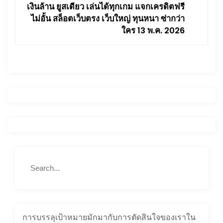
เ
เงินล้าน ยูสเดียว เล่นได้ทุกเกม แจกเครดิตฟรี
ไม่อั้น สล็อตเว็บตรง เว็บใหญ่ ทุนหนา ซ่ากว่า
รื่
ใคร 13 พ.ค. 2026
อ
ง
S
S
e
e
a
a
r
r
c
c
h
การบรรลุเป้าหมายมักมากับการตัดสินใจของเราใน
h