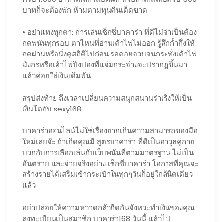
บาทก็จะต้องพัก ห้ามตามทุนคืนเด็ดขาด
• อย่าแทงทุกตา: การเล่นเซ็กซี่บาคาร่า ที่ดีไม่จำเป็นต้อง
กดพนันทุกรอบ ตาไหนที่อ่านเค้าไพ่ไม่ออก รู้สึกก้ำกึ่งให้
กดผ่านหรือนั่งดูสถิติไปก่อน รอคอยจวบจนกระทั่งเค้าไพ่
มังกรหรือเค้าไพ่ปิงปองที่แจ่มกระจ่างจะปรากฏขึ้นมา
แล้วค่อยใส่เงินเดิมพัน
สรุปส่งท้าย ถึงเวลาเปลี่ยนความสนุกสนานร่าเริงให้เป็น
เงินโตกับ sexy168
บาคาร่าออนไลน์ไม่ใช่เรื่องยากเกินความสามารถของมือ
ใหม่เลยจ๊ะ ถ้าเกิดคุณมี สูตรบาคาร่า ที่ดีเป็นอาวุธคู่กาย
บวกกับการเลือกเล่นกับเว็บพนันที่ตามมาตรฐาน ไม่เป็น
อันตราย และจ่ายจริงอย่าง เซ็กซี่บาคาร่า โอกาสที่คุณจะ
สร้างรายได้เสริมเข้ากระเป๋าในทุกๆวันก็อยู่ใกล้นิดเดียว
แล้ว
อย่าปล่อยให้ความหวาดกลัวกีดกันจังหวะทำเงินของคุณ
ลงทะเบียนเป็นสมาชิก บาคาร่า168 วันนี้ แล้วไป