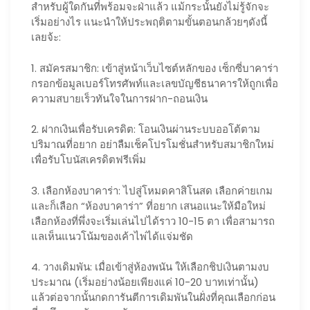
สำหรับผู้ใดกันที่พร้อมจะฝ่าแล้ว แม้กระนั้นยังไม่รู้จักจะ
เริ่มอย่างไร แนะนำให้ประพฤติตามขั้นตอนกล้วยๆดังนี้
เลยจ้ะ:
1. สมัครสมาชิก: เข้าสู่หน้าเว็บไซต์หลักของ เซ็กซี่บาคาร่า
กรอกข้อมูลเบอร์โทรศัพท์และเลขบัญชีธนาคารให้ถูกเพื่อ
ความสบายเร็วทันใจในการฝาก-ถอนเงิน
2. ฝากเงินเพื่อรับเครดิต: โอนเงินผ่านระบบออโต้ตาม
ปริมาณที่อยาก อย่าลืมเช็คโปรโมชั่นสำหรับสมาชิกใหม่
เพื่อรับโบนัสเครดิตฟรีเพิ่ม
3. เลือกห้องบาคาร่า: ไปสู่โหมดคาสิโนสด เลือกค่ายเกม
และก็เลือก “ห้องบาคาร่า” ที่อยาก เสนอแนะให้มือใหม่
เลือกห้องที่พึ่งจะเริ่มเล่นไปได้ราว 10-15 ตา เพื่อสามารถ
แลเห็นแนวโน้มของเค้าไพ่ได้แจ่มชัด
4. วางเดิมพัน: เมื่อเข้าสู่ห้องพนัน ให้เลือกชิปเงินตามงบ
ประมาณ (เริ่มอย่างน้อยเพียงแค่ 10-20 บาทเท่านั้น)
แล้วต่อจากนั้นกดการันตีการเดิมพันในฝั่งที่คุณเลือกก่อน