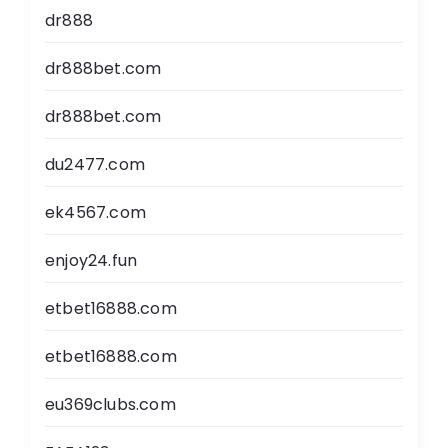
dr888
dr888bet.com
dr888bet.com
du2477.com
ek4567.com
enjoy24.fun
etbet16888.com
etbet16888.com
eu369clubs.com