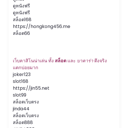
ดูหนังฟรี
ดูหนังฟรี
สล็อต168
https://hongkong456.me
สล็อต66
เว็บคาสิโนน่าเล่น ทั้ง
สล็อต
และ
บาคาร่า
ตึงจริง
แตกบ่อยมาก
joker123
slot168
https://jin55.net
slot99
สล็อตเว็บตรง
jinda44
สล็อตเว็บตรง
สล็อต888