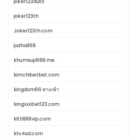
joker123auto
joker123th
Joker123th.com
judhai168
khumsup888.me
kimchibetbet.com
kingdom66 ทางเข้า
kingxxxbet123.com
kitti999vip.com
ktv4sd.com