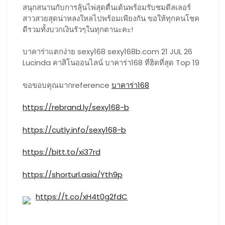
สนุกสนานกับการลุ้นไพ่สุดตื่นเต้นพร้อมรับชมดีลเลอร์
สาวสวยสุดน่าหลงใหลไปพร้อมเพียงกัน ขอให้ทุกคนโชค
ดีรวมทั้งบวกเงินรัวๆในทุกตานะคะ!
บาคาร่าแตกง่าย sexy168 sexy168b.com 21 JUL 26
Lucinda คาสิโนออนไลน์ บาคาร่า168 ที่ฮิตที่สุด Top 19
ขอขอบคุณมากreference
บาคาร่า168
https://rebrand.ly/sexy168-b
https://cutly.info/sexy168-b
https://bitt.to/xi37rd
https://shorturl.asia/Yth9p
https://t.co/xH4t0g2fdC