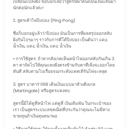
เปลี่ยนแปลงฝั่ง ขอบอกเลยว่าสูตรนี้พาคนถอนเงินแสนมา
นักต่อนักแล้วค่ะ!
2. สูตรเค้าไพ่ปิงปอง (Ping Pong)
ชื่อก็บอกอยู่แล้วว่าปิงปอง มันเป็นการที่ผลสรุปออกสลับ
ฝั่งกันไปๆมาๆ ราวกับการตีโต้ปิงปอง เป็นต้นว่า แดง,
น้ำเงิน, แดง, น้ำเงิน, แดง, น้ำเงิน
• การใช้สูตร: ถ้าหากสังเกตเห็นหน้าไพ่ออกสลับกันเกิน 3
ตา ตาถัดไปให้คุณแทงฝั่งตรงข้ามกับตาที่เพิ่งจะออกโดย
ทันที สลับตามไปเรื่อยจนกระทั่งแพทเทิร์นไพ่จะหลุด
3. สูตร บาคาร่า168 เดินเงินแบบมาท้วงติงเกล
(Martingale) หรือสูตรแทงทบ
สูตรนี้มิได้ดูที่หน้าไพ่ แต่ดูที่ เงินเดิมพัน ในกระเป๋าของ
เรา เป็นสูตรระบบเลขคณิตที่ประกันว่าคุณจะไม่มีทาง
ขาดทุนถ้าเงินทุนหนาพอ
• วิธีการใช้สูตร: ให้คุณตั้งเบทเริ่มต้นไว้ ดังเช่น 50 บาท