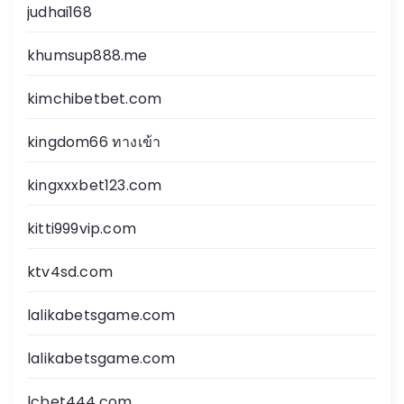
judhai168
khumsup888.me
kimchibetbet.com
kingdom66 ทางเข้า
kingxxxbet123.com
kitti999vip.com
ktv4sd.com
lalikabetsgame.com
lalikabetsgame.com
lcbet444.com