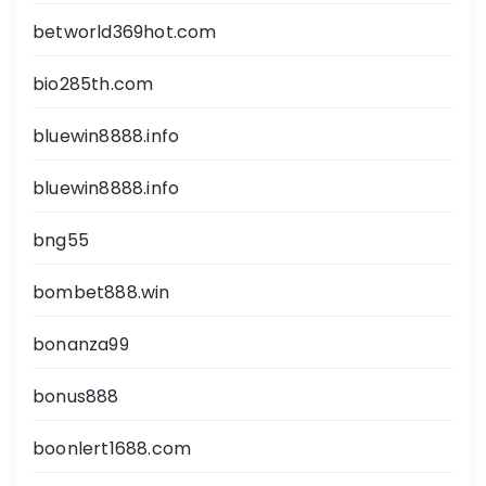
betworld369hot.com
bio285th.com
bluewin8888.info
bluewin8888.info
bng55
bombet888.win
bonanza99
bonus888
boonlert1688.com