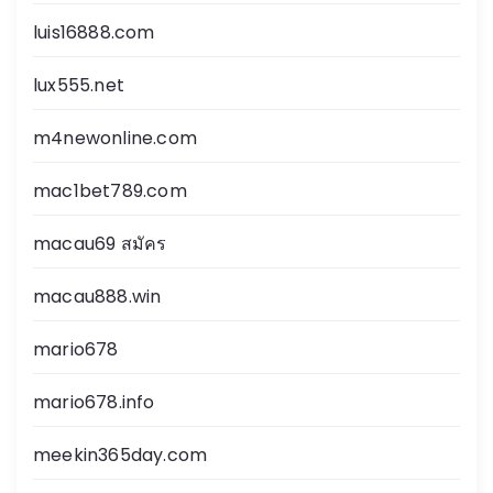
luis16888.com
lux555.net
m4newonline.com
mac1bet789.com
macau69 สมัคร
macau888.win
mario678
mario678.info
meekin365day.com