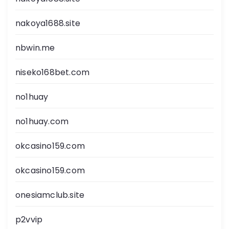
nakoya1688.site
nbwin.me
niseko168bet.com
no1huay
no1huay.com
okcasino159.com
okcasino159.com
onesiamclub.site
p2vvip