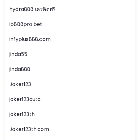
hydra888 เครดิตฟรี
ib888pro.bet
infyplus888.com
jinda55
jinda888
Joker123
joker123auto
joker123th
Joker123th.com