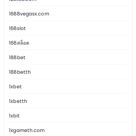
1688vegasx.com
168slot
168สล็อต
188bet
188betth
1xbet
1xbetth
1xbit
1xgameth.com