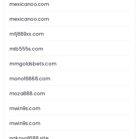
mexicanoo.com
mexicanoo.com
mfj889xx.com
mib555s.com
mmgoldsbets.com
mono16888.com
moza888.com
mwin9s.com
mwin9s.com
nakoya1688.site