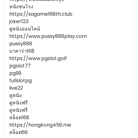
หนังชนโรง
https://sagame168th.club
joker123
ดูหนังออนไลน์
https://www.pussy888play.com
pussy888
บาคาร่า168
https://www.pgslot.golf
pgslot77
pg99
fullslotpg
live22
ดูหนัง
ดูหนังฟรี
ดูหนังฟรี
สล็อต168
https://hongkong456.me
สล็อต66