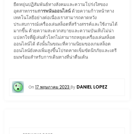
ยืดหยุ่นปฏิสัมพันธ์ทางสังคมและความโปร่งใสของ
อุตสาหกรรม
การพนันออนไลน์
ด้วยความก้าวหน้าทาง
เทคโนโลยีอย่างต่อเนื่องเราสามารถคาดหวัง
ประสบการณ์เครื่องเล่นสล็อตที่สร้างสรรค์และใช้งานได้
มากขึ้น ด้วยความสะดวกสบายและความบันเทิงไม่น่า
แปลกใจที่ผู้เล่นทั่วโลกไม่สามารถหยุดเครื่องเล่นสล็อต
ออนไลน์ได้ ดังนั้นในขณะที่ความนิยมของเกมสล็อต
ออนไลน์ยังคงเพิ่มสูงขึ้นโปรดคาดเข็มขัดนิรภัยและเตรี
ยมพร้อมสําหรับการเดินทางที่น่าตื่นเต้น
DANIEL LOPEZ
On
17 พฤษภาคม 2023
By
แ