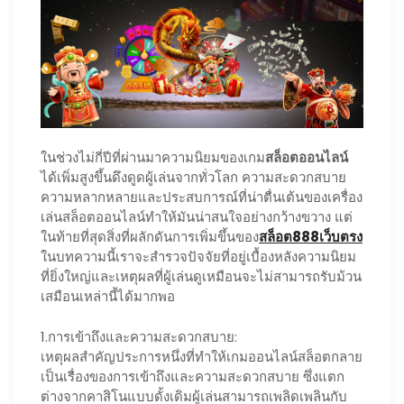
ในช่วงไม่กี่ปีที่ผ่านมาความนิยมของเกม
สล็อตออนไลน์
ได้เพิ่มสูงขึ้นดึงดูดผู้เล่นจากทั่วโลก ความสะดวกสบาย
ความหลากหลายและประสบการณ์ที่น่าตื่นเต้นของเครื่อง
เล่นสล็อตออนไลน์ทําให้มันน่าสนใจอย่างกว้างขวาง แต่
ในท้ายที่สุดสิ่งที่ผลักดันการเพิ่มขึ้นของ
สล็อต888เว็บตรง
ในบทความนี้เราจะสํารวจปัจจัยที่อยู่เบื้องหลังความนิยม
ที่ยิ่งใหญ่และเหตุผลที่ผู้เล่นดูเหมือนจะไม่สามารถรับม้วน
เสมือนเหล่านี้ได้มากพอ
1.การเข้าถึงและความสะดวกสบาย:
เหตุผลสําคัญประการหนึ่งที่ทําให้เกมออนไลน์สล็อตกลาย
เป็นเรื่องของการเข้าถึงและความสะดวกสบาย ซึ่งแตก
ต่างจากคาสิโนแบบดั้งเดิมผู้เล่นสามารถเพลิดเพลินกับ