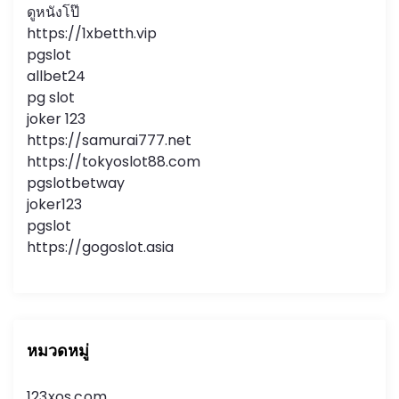
ดูหนังโป๊
https://1xbetth.vip
pgslot
allbet24
pg slot
joker 123
https://samurai777.net
https://tokyoslot88.com
pgslotbetway
joker123
pgslot
https://gogoslot.asia
หมวดหมู่
123xos.com