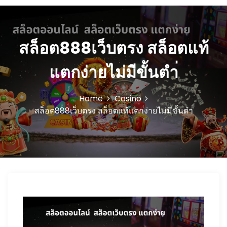
n
u
I
สล็อต888เว็บตรง สล็อตแท้
c
o
แตกง่ายไม่มีขั้นตำ่
n
Home
Casino
สล็อต888เว็บตรง สล็อตแท้แตกง่ายไม่มีขั้นตำ่