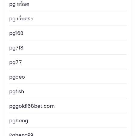
pg สล็อต
pg เว็บตรง
pg168
pg718
pg77
pgceo
pgfish
pggold168bet.com
pgheng
Pgheng99