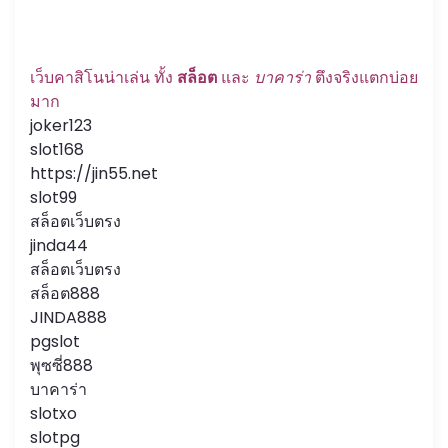
เว็บคาสิโนน่าเล่น ทั้ง
สล็อต
และ
บาคาร่า
ตึงจริงแตกบ่อย
มาก
joker123
slot168
https://jin55.net
slot99
สล็อตเว็บตรง
jinda44
สล็อตเว็บตรง
สล็อต888
JINDA888
pgslot
พุซซี่888
บาคาร่า
slotxo
slotpg