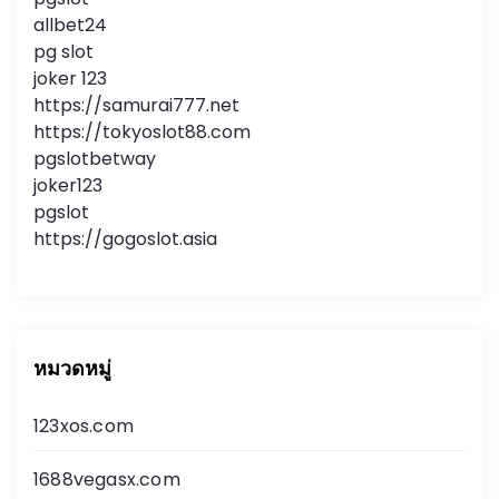
allbet24
pg slot
joker 123
https://samurai777.net
https://tokyoslot88.com
pgslotbetway
joker123
pgslot
https://gogoslot.asia
หมวดหมู่
123xos.com
1688vegasx.com