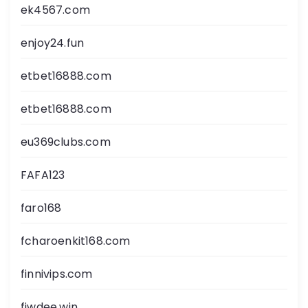
ek4567.com
enjoy24.fun
etbet16888.com
etbet16888.com
eu369clubs.com
FAFA123
faro168
fcharoenkit168.com
finnivips.com
fiwdee.win