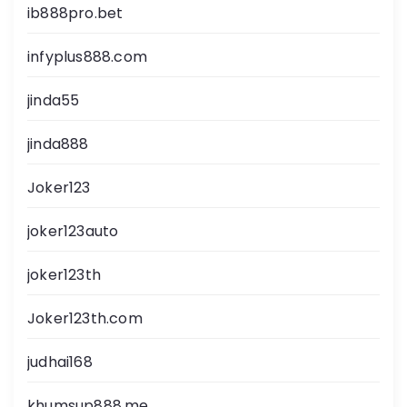
ib888pro.bet
infyplus888.com
jinda55
jinda888
Joker123
joker123auto
joker123th
Joker123th.com
judhai168
khumsup888.me