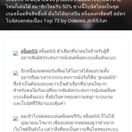
ไหนก็เล่นได้ สมาชิกใหม่รับ 50% ช่วงนี้โบนัสไหลเป็นชุด
เกมสล็อตลิขสิทธิ์แท้ มั่นใจได้ทุกสปิน สล็อตเครดิตฟรี สมัคร
โบนัสแตกต่อเนื่อง Top 73 by Odessa Jin55.fun
สล็อต55
สล็อต55 ตัวเลือกที่น่าสนใจสำหรับผู้ที่
อยากสัมผัสประสบการณ์เล่นสล็อตแบบเต็มต้นแบบ
อีกหนึ่งแพลตฟอร์มที่ผมได้โอกาสได้ลองรวมทั้ง
อยากถือมาเล่าจากประสบการณ์จริงก็คือ “jinda55”
ซึ่งจำเป็นต้องบอกเลยว่าเป็นตัวเลือกที่น่าสนใจมาก
สำหรับคนใดกันแน่ที่อยากสัมผัสประสบการณ์เล่นสล็อต
แบบเต็มต้นแบบ ทั้งยังในทางของความสนุก ระบบเกม
และโบนัสที่ให้มาแบบคุ้มค่า
ผมเข้าไปทดสอบเล่นสล็อตฟรีกับ สล็อต55 ก็ไม่ได้
มุ่งมาดอะไรมาก เพียงแค่อยากทดลองดูว่าต่างจาก
เว็บไซต์อื่นยังไง แต่ว่าสิ่งที่พบเป็นความลื่นไหลของระบบ