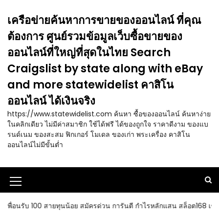
S
k
เครือข่ายค้นหาการขายของออนไลน์ ที่คุณ
i
ต้องการ ศูนย์รวมข้อมูลเว็บซื้อขายของ
p
t
ออนไลน์ที่ใหญ่ที่สุดในไทย Search
o
Craigslist by state along with eBay
c
o
and more statewidelist คาสิโน
n
ออนไลน์ ได้เงินจริง
t
e
https://www.statewidelist.com ค้นหา ซื้อของออนไลน์ ค้นหาง่าย
n
ในคลิกเดียว ไม่มีค่าสมาชิก ใช้ได้ฟรี ได้ของถูกใจ ราคาดีงาม ของแบ
t
รนด์เนม ของสะสม ฟิกเกอร์ โมเดล ของเก่า พระเครื่อง คาสิโน
ออนไลน์ไม่มีขั้นต่ำ
M
e
ายทุนน้อย สมัครด่วน การันตี กำไรหลักแสน สล็อต168 เข้าให้ทัน ก่อนร