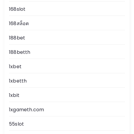
168slot
168สล็อต
188bet
188betth
1xbet
1xbetth
1xbit
1xgameth.com
55slot