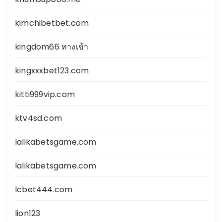
kimchibetbet.com
kingdom66 ทางเข้า
kingxxxbet123.com
kitti999vip.com
ktv4sd.com
lalikabetsgame.com
lalikabetsgame.com
lcbet444.com
lion123