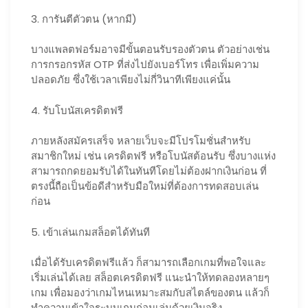
3. การันตีตัวตน (หากมี)
บางแพลตฟอร์มอาจมีขั้นตอนรับรองตัวตน ตัวอย่างเช่น
การกรอกรหัส OTP ที่ส่งไปยังเบอร์โทร เพื่อเพิ่มความ
ปลอดภัย ซึ่งใช้เวลาเพียงไม่กี่วินาทีเพียงแค่นั้น
4. รับโบนัสเครดิตฟรี
ภายหลังสมัครเสร็จ หลายเว็บจะมีโปรโมชั่นสำหรับ
สมาชิกใหม่ เช่น เครดิตฟรี หรือโบนัสต้อนรับ ซึ่งบางแห่ง
สามารถกดยอมรับได้ในทันทีโดยไม่ต้องฝากเงินก่อน ที่
ตรงนี้ถือเป็นข้อดีสำหรับมือใหม่ที่ต้องการทดสอบเล่น
ก่อน
5. เข้าเล่นเกมสล็อตได้ทันที
เมื่อได้รับเครดิตฟรีแล้ว ก็สามารถเลือกเกมที่พอใจและ
เริ่มเล่นได้เลย สล็อตเครดิตฟรี แนะนำให้ทดลองหลายๆ
เกม เพื่อมองว่าเกมไหนเหมาะสมกับสไตล์ของตน แล้วก็
ทำความเข้าใจระบบเกมก่อนเล่นด้วยเงินจริง