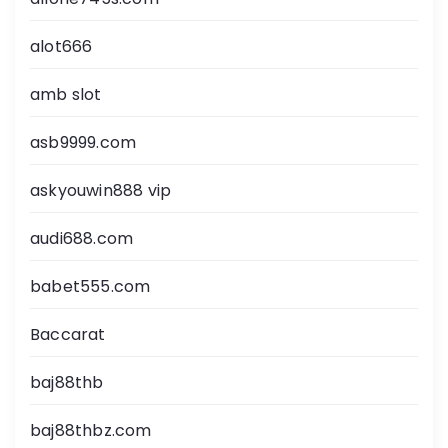
alot666
amb slot
asb9999.com
askyouwin888 vip
audi688.com
babet555.com
Baccarat
baj88thb
baj88thbz.com