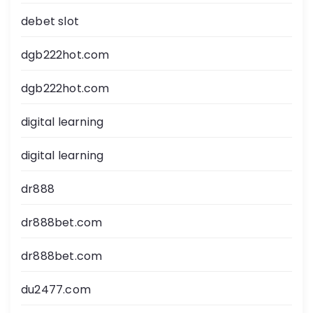
debet slot
dgb222hot.com
dgb222hot.com
digital learning
digital learning
dr888
dr888bet.com
dr888bet.com
du2477.com