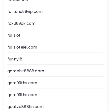
fortune99vip.com
fox689ok.com
fullslot
fullsloteiei.com
funny18
gamehit8888.com
gem99ths.com
gem99ths.com
goatza888fin.com