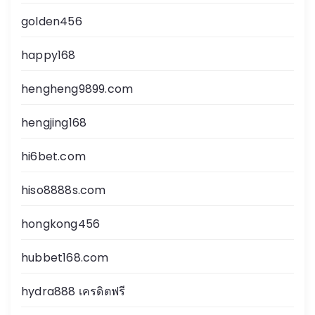
golden456
happy168
hengheng9899.com
hengjing168
hi6bet.com
hiso8888s.com
hongkong456
hubbet168.com
hydra888 เครดิตฟรี