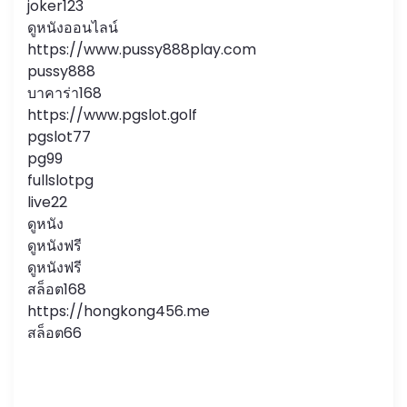
joker123
ดูหนังออนไลน์
https://www.pussy888play.com
pussy888
บาคาร่า168
https://www.pgslot.golf
pgslot77
pg99
fullslotpg
live22
ดูหนัง
ดูหนังฟรี
ดูหนังฟรี
สล็อต168
https://hongkong456.me
สล็อต66