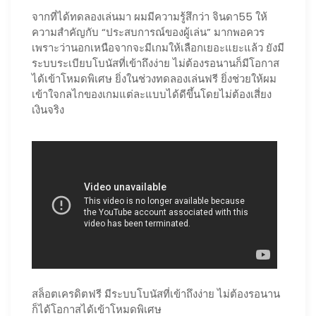
จากที่ได้ทดลองเล่นมา ผมมีความรู้สึกว่า จินดา55 ให้
ความสำคัญกับ “ประสบการณ์ของผู้เล่น” มากพอควร
เพราะว่านอกเหนือจากจะมีเกมให้เลือกเยอะแยะแล้ว ยังมี
ระบบระเบียบโบนัสที่เข้าถึงง่าย ไม่ต้องรอนานก็มีโอกาส
ได้เข้าโหมดพิเศษ ยิ่งในช่วงทดลองเล่นฟรี ยิ่งช่วยให้ผม
เข้าใจกลไกของเกมแต่ละแบบได้ดีขึ้นโดยไม่ต้องเสี่ยง
เงินจริง
สล็อตเครดิตฟรี มีระบบโบนัสที่เข้าถึงง่าย ไม่ต้องรอนาน
ก็ได้โอกาสได้เข้าโหมดพิเศษ