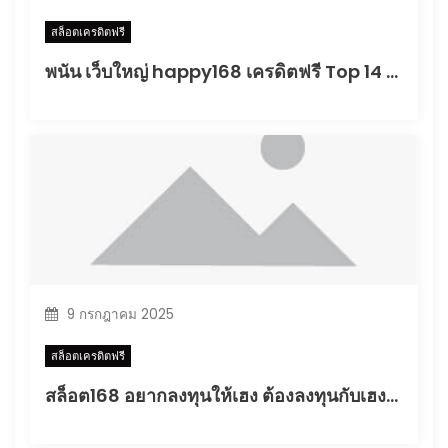
สล็อตเครดิตฟรี
พนัน เว็บใหญ่ happy168 เครดิตฟรี Top 14 by Lilian happy168 happy168.site 9 happy168 เว็บแตกง่าย แจกสูตรโกงสล็อต ทำเงินได้จริงใน 3 นาที สิงหา 25
9 กรกฎาคม 2025
สล็อตเครดิตฟรี
สล็อต168 อยากลงทุนให้เฮง ต้องลงทุนกับเฮงจริง168 ทุกยอดฝาก รับสูงสุด 1แสน! แจกหนักจัดเต็ม ไม่โกง ยิงปลา คาสิโน บาคาร่า ป็อกเด้ง hengjing168 เศรษฐกิจแบบนี้ เพิ่มรายได้กันเถอะ Top 2 by Jackie Hengjing168.sale 21 ก.ค. 2025