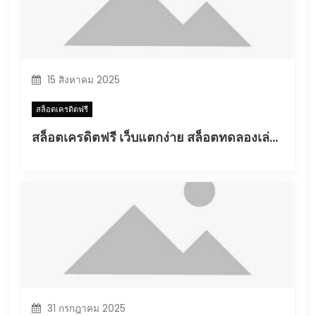
15 สิงหาคม 2025
สล็อตเครดิตฟรี
สล็อตเครดิตฟรี เว็บแตกง่าย สล็อตทดลองเล่นฟรี พร้อมสูตรลับพิชิตแจ็คพอต casino เว็บใหญ่ สล็อต เครดิตฟรี Top 42 by Nereida jinda55 Jin55.co 6 ตุลาคม 2568
31 กรกฎาคม 2025