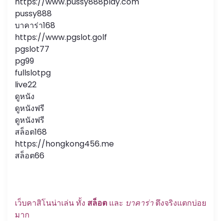
https://www.pussy888play.com
pussy888
บาคาร่า168
https://www.pgslot.golf
pgslot77
pg99
fullslotpg
live22
ดูหนัง
ดูหนังฟรี
ดูหนังฟรี
สล็อต168
https://hongkong456.me
สล็อต66
เว็บคาสิโนน่าเล่น ทั้ง
สล็อต
และ
บาคาร่า
ตึงจริงแตกบ่อย
มาก