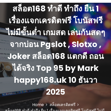
n
สล็อต168 ทำดี ทำถึง ยืน 1
u
I
เรื่องแจกเครดิตฟรี โบนัสฟรี
c
ไม่มีขั้นต่ำ เกมสด เล่นกันสดๆ
o
n
จากบ่อน Pgslot , Slotxo ,
Joker สล็อต168 แตกดี ถอน
ได้จริง Top 95 by Mark
happy168.uk 10 ธันวา
2025
Home
สล็อตเครดิตฟรี
สล็อต168 ทำดี ทำถึง ยืน 1 เรื่องแจกเครดิตฟรี โบนัสฟรี ไม่มี