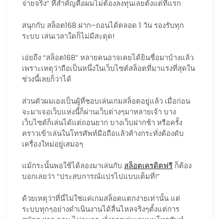
จ่ายจริง” ที่สำคัญคือผมไม่ต้องลงทุนเลยตั้งแต่ทีแรก
สนุกกับ สล็อต168 ฝาก–ถอนได้ตลอด 1 วัน รองรับทุก
ระบบ เล่นเวลาใดก็ไม่มีสะดุด!
เอ่ยถึง “สล็อต168” หลายคนอาจเคยได้ยินชื่อมาบ้างแล้ว
เพราะเหตุว่าถือเป็นหนึ่งในเว็บไซต์สล็อตที่มาแรงที่สุดใน
ช่วงนี้เลยก็ว่าได้
ส่วนตัวผมเองเป็นผู้ที่ชอบเล่นเกมสล็อตอยู่แล้ว เมื่อก่อน
จะมาเจอเว็บแห่งนี้ก็ผ่านเว็บต่างๆมาหลายเจ้า บาง
เว็บไซต์ก็เล่นได้แต่ถอนยาก บางเว็บฝากช้า หรือครั้ง
คราวเข้าเล่นในโทรศัพท์มือถือแล้วค้างกระทั่งต้องดับ
เครื่องใหม่อยู่เสมอๆ
แม้กระนั้นพอใช้ได้ลองมาเล่นกับ
สล็อตเครดิตฟรี
ก็ต้อง
บอกเลยว่า “ประสบการณ์แปรไปแบบเต็มที่!”
ด้วยเหตุว่าที่นี่ไม่ใช่แค่เกมสล็อตแตกง่ายเท่านั้น แต่
ระบบทุกๆอย่างดำเนินงานได้ลื่นไหลจริงๆตั้งแต่การ