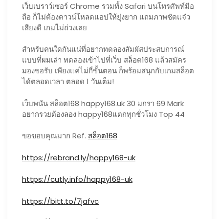
เว็บเบราว์เซอร์ Chrome รวมทั้ง Safari บนโทรศัพท์มือ
ถือ ก็ไม่ต้องดาวน์โหลดแอปให้ยุ่งยาก แถมภาพชัดแจ๋ว
เสียงดี เกมไม่ถ่วงเลย
สำหรับคนใดกันแน่ที่อยากทดลองสัมผัสประสบการณ์
แบบที่ผมเล่า ทดลองเข้าไปที่เว็บ สล็อต168 แล้วสมัคร
มองขอรับ เพียงแค่ไม่กี่ขั้นตอน ก็พร้อมสนุกกับเกมสล็อต
ได้ตลอดเวลา ตลอด 1 วันเต็ม!
เว็บพนัน สล็อต168 happy168.uk 30 มกรา 69 Mark
อยากรวยต้องลอง happy168แตกทุกชั่วโมง Top 44
ขอขอบคุณมาก Ref.
สล็อต168
https://rebrand.ly/happy168-uk
https://cutly.info/happy168-uk
https://bitt.to/7jafvc