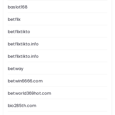
baslot168
betflix
betflixtikto
betflixtikto.info
betflixtikto.info
betway
betwin6666.com
betworld369hot.com
bio285th.com