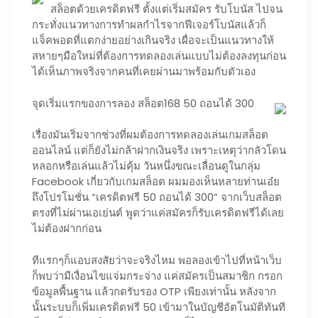
สล็อตด้วยเครดิตฟรี ตั้งแต่เริ่มสมัคร รับโบนัส ไปจน
กระทั่งแนวทางการทำผลกำไรจากฟีเจอร์โบนัสแล้วก็
แจ็คพอตที่แตกง่ายอย่างเกินจริง เผื่อจะเป็นแนวทางให้
สหายๆมือใหม่ที่ต้องการทดลองเล่นแบบไม่ต้องลงทุนก่อน
ได้เห็นภาพจริงจากคนที่เคยผ่านมาพร้อมกับตัวเอง
จุดเริ่มแรกของการลอง สล็อต168 50 ถอนได้ 300
เรื่องมันเริ่มจากช่วงที่ผมต้องการทดลองเล่นเกมสล็อต
ออนไลน์ แต่ก็ยังไม่กล้าฝากเงินจริง เพราะเหตุว่ากลัวโดน
หลอกหรือเล่นแล้วไม่คุ้ม วันหนึ่งขณะเลื่อนดูในกลุ่ม
Facebook เกี่ยวกับเกมสล็อต ผมมองเห็นหลายท่านเอ๋ย
ถึงโปรโมชั่น “เครดิตฟรี 50 ถอนได้ 300” จากเว็บสล็อต
ตรงที่ไม่ผ่านเอเย่นต์ พูดว่าแค่สมัครก็รับเครดิตฟรีได้เลย
ไม่ต้องฝากก่อน
ทีแรกๆก็แอบสงสัยว่าจะจริงไหม พอลองเข้าไปที่หน้าเว็บ
ก็พบว่ามีเงื่อนไขแจ่มกระจ่าง แค่สมัครเป็นสมาชิก กรอก
ข้อมูลพื้นฐาน แล้วกดรับรอง OTP เพียงเท่านั้น หลังจาก
นั้นระบบก็เพิ่มเครดิตฟรี 50 เข้ามาในบัญชีอัตโนมัติทันที