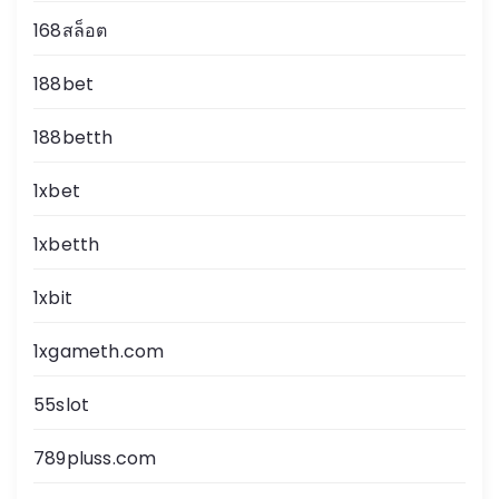
168สล็อต
188bet
188betth
1xbet
1xbetth
1xbit
1xgameth.com
55slot
789pluss.com