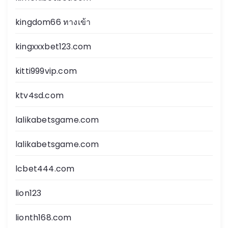
kingdom66 ทางเข้า
kingxxxbet123.com
kitti999vip.com
ktv4sd.com
lalikabetsgame.com
lalikabetsgame.com
lcbet444.com
lion123
lionth168.com