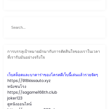
S
S
e
e
a
a
r
r
c
c
h
การบรรลุเป้าหมายมักมากับการตัดสินใจของเราในเวลา
h
ที่เรารับมันอย่างจริงใจ
f
o
r
เว็บสล็อตและบาคาร่าของโครตดีเว็บนี้เล่นแล้วรวยจัดๆ
:
https://918kissauto.xyz
หนังชนโรง
https://sagame168th.club
joker123
ดูหนังออนไลน์