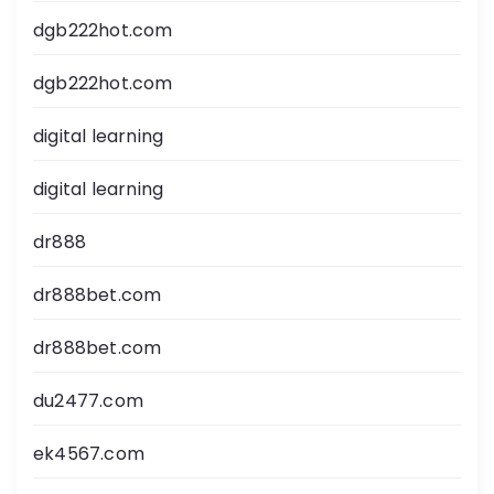
dgb222hot.com
dgb222hot.com
digital learning
digital learning
dr888
dr888bet.com
dr888bet.com
du2477.com
ek4567.com