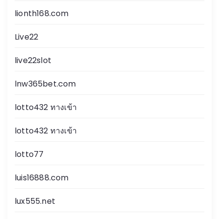
lionth168.com
Live22
live22slot
lnw365bet.com
lotto432 ทางเข้า
lotto432 ทางเข้า
lotto77
luis16888.com
lux555.net