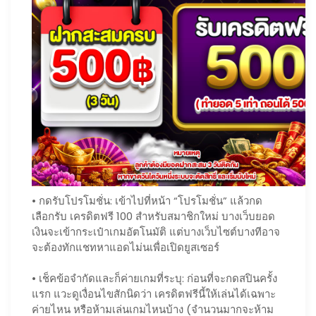
• กดรับโปรโมชั่น: เข้าไปที่หน้า “โปรโมชั่น” แล้วกด
เลือกรับ เครดิตฟรี 100 สำหรับสมาชิกใหม่ บางเว็บยอด
เงินจะเข้ากระเป๋าเกมอัตโนมัติ แต่บางเว็บไซต์บางทีอาจ
จะต้องทักแชทหาแอดไม่นเพื่อเปิดยูสเซอร์
• เช็คข้อจำกัดและก็ค่ายเกมที่ระบุ: ก่อนที่จะกดสปินครั้ง
แรก แวะดูเงื่อนไขสักนิดว่า เครดิตฟรีนี้ให้เล่นได้เฉพาะ
ค่ายไหน หรือห้ามเล่นเกมไหนบ้าง (จำนวนมากจะห้าม