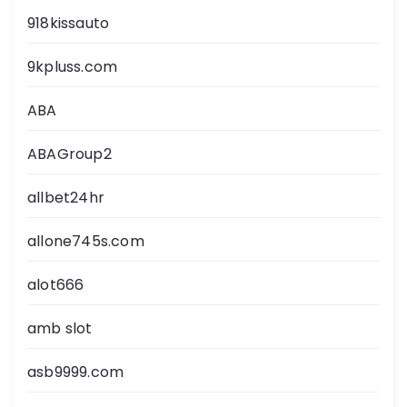
918kissauto
9kpluss.com
ABA
ABAGroup2
allbet24hr
allone745s.com
alot666
amb slot
asb9999.com