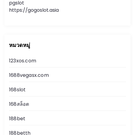
pgslot
https://gogoslot.asia
หมวดหมู่
123xos.com
1688vegasx.com
168slot
168สล็อต
188bet
188betth