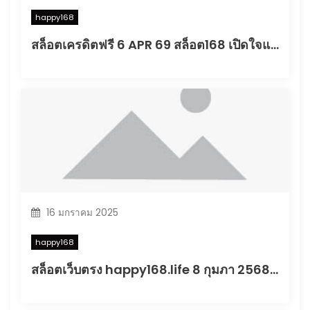
happy168
สล็อตเครดิตฟรี 6 APR 69 สล็อต168 เปิดใจแล้วไม่ good มาเปิดยูสกันดีกว่า อัปแรงค์ เก็บเวล รับเงินฟรี เชื่อถือได้มีใบการันตี ราชาเว็บพนัน สล็อต168 หัวแถวเรื่องโบนัสเครดิตฟรี Top 29 by Deanna happy168.casa
16 มกราคม 2025
happy168
สล็อตเว็บตรง happy168.life 8 กุมภา 2568 สล็อตเว็บตรง เล่นเว็บนี้ปังทั้งปีแน่นอน หมุนวงล้อลุ้นโชคใหญ่ รองรับวอเล็ท slot168 เข้าสู่ระบบ สล็อต168 ยอดเสีย มีคืน! Top 1 by Lynn