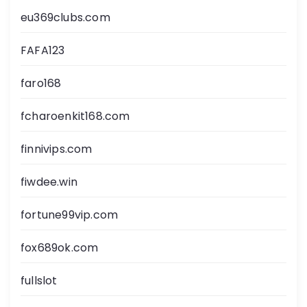
eu369clubs.com
FAFA123
faro168
fcharoenkit168.com
finnivips.com
fiwdee.win
fortune99vip.com
fox689ok.com
fullslot