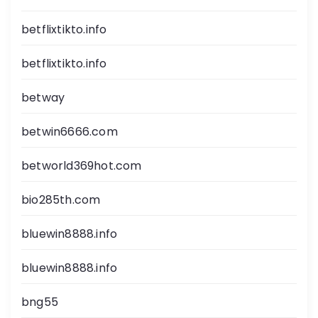
betflixtikto.info
betflixtikto.info
betway
betwin6666.com
betworld369hot.com
bio285th.com
bluewin8888.info
bluewin8888.info
bng55