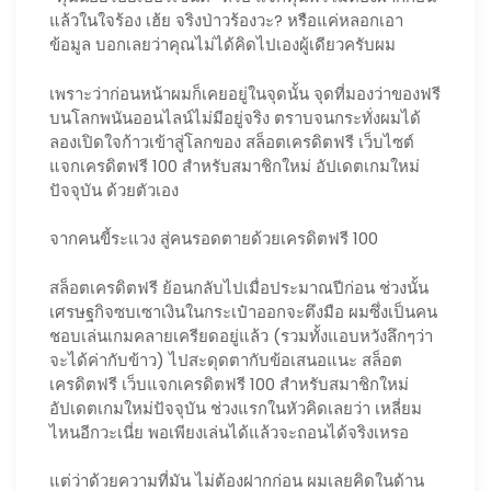
แล้วในใจร้อง เฮ้ย จริงป่าวร้องวะ? หรือแค่หลอกเอา
ข้อมูล บอกเลยว่าคุณไม่ได้คิดไปเองผู้เดียวครับผม
เพราะว่าก่อนหน้าผมก็เคยอยู่ในจุดนั้น จุดที่มองว่าของฟรี
บนโลกพนันออนไลน์ไม่มีอยู่จริง ตราบจนกระทั่งผมได้
ลองเปิดใจก้าวเข้าสู่โลกของ สล็อตเครดิตฟรี เว็บไซต์
แจกเครดิตฟรี 100 สำหรับสมาชิกใหม่ อัปเดตเกมใหม่
ปัจจุบัน ด้วยตัวเอง
จากคนขี้ระแวง สู่คนรอดตายด้วยเครดิตฟรี 100
สล็อตเครดิตฟรี ย้อนกลับไปเมื่อประมาณปีก่อน ช่วงนั้น
เศรษฐกิจซบเซาเงินในกระเป๋าออกจะตึงมือ ผมซึ่งเป็นคน
ชอบเล่นเกมคลายเครียดอยู่แล้ว (รวมทั้งแอบหวังลึกๆว่า
จะได้ค่ากับข้าว) ไปสะดุดตากับข้อเสนอแนะ สล็อต
เครดิตฟรี เว็บแจกเครดิตฟรี 100 สำหรับสมาชิกใหม่
อัปเดตเกมใหม่ปัจจุบัน ช่วงแรกในหัวคิดเลยว่า เหลี่ยม
ไหนอีกวะเนี่ย พอเพียงเล่นได้แล้วจะถอนได้จริงเหรอ
แต่ว่าด้วยความที่มัน ไม่ต้องฝากก่อน ผมเลยคิดในด้าน