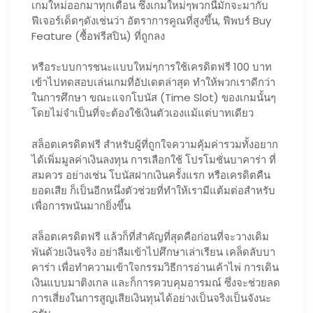
เกมใหม่ออกมาทุกเดือน ซึ่งเกมใหม่ๆพวกนี้มักจะมากับ
ฟีเจอร์เด็ดๆดังเช่นว่า อัตราการคูณที่สูงขึ้น, ฟีพบร์ Buy
Feature (ซื้อฟรีสปิน) ที่ถูกลง
หรือระบบการชนะแบบใหม่ๆการใช้เครดิตฟรี 100 บาท
เข้าไปทดสอบเล่นเกมที่อัปเดตล่าสุด ทำให้พวกเราดีกว่า
ในการศึกษา ขณะแจกโบนัส (Time Slot) ของเกมนั้นๆ
โดยไม่จำเป็นที่จะต้องใช้เงินตัวเองแม้แต่บาทเดียว
สล็อตเครดิตฟรี สำหรับผู้ที่ถูกใจความคุ้มค่ารวมทั้งอยาก
ได้เพิ่มมูลค่าเงินลงทุน การเลือกใช้ โปรโมชั่นบาคาร่า ที่
สมควร อย่างเช่น โบนัสฝากเงินครั้งแรก หรือเครดิตคืน
ยอดเสีย ก็เป็นอีกหนึ่งตัวช่วยที่ทำให้เรามีแต้มต่อสำหรับ
เพื่อการพนันมากยิ่งขึ้น
สล็อตเครดิตฟรี แล้วก็ที่สำคัญที่สุดคือก่อนที่จะวางเดิม
พันด้วยเงินจริง อย่าลืมเข้าไปศึกษาเล่าเรียน เคล็ดลับบา
คาร่า เพื่อทำความเข้าใจกรรมวิธีการอ่านเค้าไพ่ การเดิน
เงินแบบมาติงเกล และก็การควบคุมอารมณ์ ซึ่งจะช่วยลด
การเสี่ยงในการสูญเสียเงินทุนได้อย่างเป็นจริงเป็นจังนะ