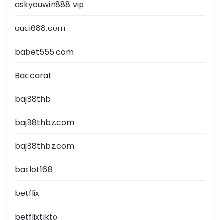
askyouwin888 vip
audi688.com
babet555.com
Baccarat
baj88thb
baj88thbz.com
baj88thbz.com
baslot168
betflix
betflixtikto