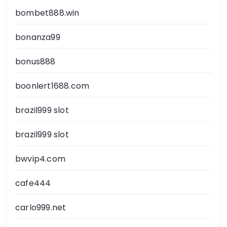
bombet888.win
bonanza99
bonus888
boonlert1688.com
brazil999 slot
brazil999 slot
bwvip4.com
cafe444
carlo999.net