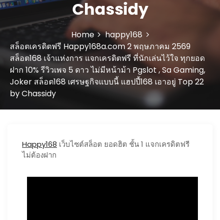
Chassidy
Home
happy168
สล็อตเครดิตฟรี Happy168a.com 2 พฤษภาคม 2569
สล็อต168 เจ้าแห่งการ แจกเครดิตฟรี ที่นักเล่นไว้ใจ ทุกยอด
ฝาก 10% รีวิวเพจ 5 ดาว ไม่มีหน้าม้า Pgslot , Sa Gaming,
Joker สล็อต168 เศรษฐกิจแบบนี้ แฮปปี้168 เอาอยู่ Top 22
by Chassidy
Happy168
เว็บไซต์สล็อต ยอดฮิต ชั้น 1 แจกเครดิตฟรี
ไม่ต้องฝาก