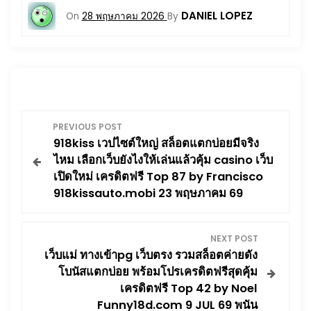
DANIEL LOPEZ
On
28 พฤษภาคม 2026
By
แ
PREVIOUS POST
918kiss เวปไซต์ใหญ่ สล็อตแตกบ่อยมีจริง
น
ไหม เลือกเว็บยังไงให้เล่นแล้วคุ้ม casino เว็บ
เปิดใหม่ เครดิตฟรี Top 87 by Francisco
ะ
918kissauto.mobi 23 พฤษภาคม 69
แ
NEXT POST
น
เว็บแม่ ทางเข้าpg เว็บตรง รวมสล็อตค่ายดัง
โบนัสแตกบ่อย พร้อมโปรเครดิตฟรีสุดคุ้ม
ว
เครดิตฟรี Top 42 by Noel
Funny18d.com 9 JUL 69 พนัน