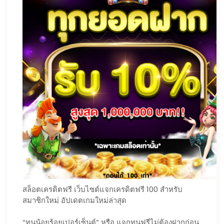
สล็อตเครดิตฟรี เว็บไซต์แจกเครดิตฟรี 100 สำหรับ
สมาชิกใหม่ อัปเดตเกมใหม่ล่าสุด
“ทุนน้อยร้อยเปอร์เซ็นต์” หรือ แจกทุนฟรีไม่ต้องฝากก่อน