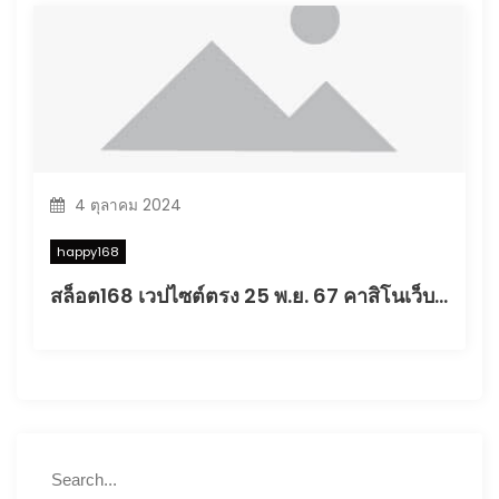
4 ตุลาคม 2024
happy168
สล็อต168 เวปไซต์ตรง 25 พ.ย. 67 คาสิโนเว็บใหญ่ สล็อต168 ใหม่ล่าสุด Top 46 by Reggie สล็อตเว็บตรง happy168.bet
S
S
e