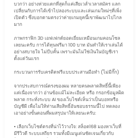
บวกว่า อย่างห่วยแตกที่สุดก็แค่เสียเวล่ำเวลาสมัคร แลก
เปลี่ยนกับการได้เข้าไปลองระบบและเล่นเกมใหม่ๆที่เพิ่ง
เปิดตัว ซึ่งบอกตามตรงว่าค่ายเกมยุคนี้เขาพัฒนาไปไกล
มาก
ภาพกราฟิก 3D เอฟเฟกต์ยอดเยี่ยมเหมือนเกมคอนโซล
เลยนะครับ การได้ทุนฟรีมา 100 บาท มันทำให้เราเล่นได้
อย่างสบายใจ ไม่บีบคั้น เพราะมันไม่ใช่เงินในบัญชีเรา
ตั้งแต่วันแรก
กระบวนการรับเครดิตฟรีแบบประสานมือทำ (ไม่มีกั๊ก)
จากประสบการณ์ตรงของผม หลายคนพลาดสิทธิ์นี้เพียง
แต่เนื่องจากว่า อ่านข้อแม้ไม่ละเอียด หรือ กรอกข้อมูลผิด
พลาด กระทั่งระบบ AI ของเว็บไซต์เห็นว่าเป็นบอทหรือ
บัญชีผี เพื่อไม่ให้ท่านเสียสิทธิ์อันชอบธรรมนี้ไป ทดลอง
เอาอย่างขั้นตอนที่ผมสรุปมาให้เลยนะครับ:
• เลือกเว็บไซต์ตรงที่น่าไว้วางใจ: สล็อต168 มองหาเว็บที่
มีรีวิวดี ระบบเสถียร รวมทั้งมีเมนูเด่นชัดเจนเกี่ยวกับ