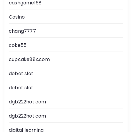
cashgame168
Casino
chang7777
coke55
cupcake88x.com
debet slot
debet slot
dgb222hot.com
dgb222hot.com
digital learning