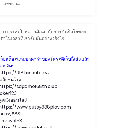
S
e
e
a
a
r
r
c
c
h
การบรรลุเป้าหมายมักมากับการตัดสินใจของ
h
เราในเวลาที่เรารับมันอย่างจริงใจ
f
o
r
เว็บสล็อตและบาคาร่าของโครตดีเว็บนี้เล่นแล้ว
รวยจัดๆ
https://918kissauto.xyz
หนังชนโรง
https://sagame168th.club
joker123
ดูหนังออนไลน์
https://www.pussy888play.com
pussy888
บาคาร่า168
https://www.pgslot.golf