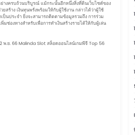
างครบถ้วนบริบูรณ์ แม้กระนั้นอีกหนึ่งสิ่งที่ดินเว็บไซต์ของ
สร้าง เงินทุนพรั่งพร้อมให้กับผู้ใช้งาน กล่าวได้ว่าผู้ใช้
ราเป็นประจำ ยิ่งจะสามารถติดตามข้อมูลรวมถึง การร่วม
พิ่มช่องทางสำหรับเพื่อการทำเงินสร้างรายได้ให้กับผู้เล่น
 2 พ.ย. 66 Malinda Slot สล็อตออนไลน์เกมพีจี Top 56