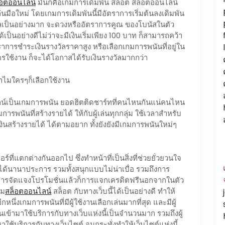
็อตออนไลน์
มันก็คือเกมการเดิมพัน สล็อต สล็อตออนไลน์
ล่นมือใหม่ โดยเกมการเดิมพันนี้มีอัตราการเริ่มต้นลงเดิมพัน
งวัลเป็นอย่างมาก จะดวงหรืออัตราการคูณ ของโบนัสในตัว
ด้เป็นอย่างดีไม่ว่าจะมีเงินเริ่มเพียง 100 บาท ก็สามารถคว้า
ตราการชำระเงินรางวัลราคาสูง หรือเลือกเกมการพนันที่อยู่ใน
ใช้งาน ก็จะได้โอกาสได้รับเงินรางวัลมากกว่า
ทำไมใครๆก็เลือกใช้งาน
์เป็นเกมการพนัน ยอดฮิตติดชาร์ทที่คนไหนกันแน่คนไหน
กมการพนันที่สร้างรายได้ ให้กับผู้เล่นทุกกลุ่ม ใช้เวลาสำหรับ
นสร้างรายได้ ได้ตามอยาก ทั้งยังยังมีเกมการพนันใหม่ๆ
ี่แตกต่างกันออกไป ซึ่งทำหน้าที่เป็นสิ่งที่ช่วยยั่วยวนใจ
ด้นานาประการ รวมทั้งสนุกแบบไม่น่าเบื่อ รวมถึงการ
งมีการจัดแจงโปรโมชั่นแล้วก็การแจกเครดิตฟรีนอกจากในตัว
กม
สล็อตออนไลน์
สล็อต กับทางเว็บนี้ได้เป็นอย่างดี ทำให้
ึ่งเกมการพนันที่มีผู้ใช้งานเลือกเล่นมากที่สุด และมีผู้
นเข้ามาใช้บริการกับทางเว็บแห่งนี้เป็นจำนวนมาก รวมถึงผู้
ามาใช้บริการกับทางเว็บไซต์ จนกระทั่งทำให้เว็บไซต์แห่งนี้