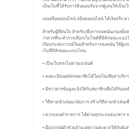
เป็นเว็บที่ได้รับการยินยอมรับจากผู้เล่นให้เป็
เล่นสล็อตออนไลน์ สล็อตออนไลน์ ได้เงินจริง ค
สำหรับผู้ที่สนใจ สำหรับเพื่อการลงพนันเกมสล็อ
ว่าควรที่จะทำการเลือกเว็บไซต์ที่มีลักษณะแบ
เปิดประสบการณ์ใหม่สำหรับการลงพนัน ให้ผู้เล่นไ
เว็บที่มีลักษณะแบบไหน
• เป็นเว็บตรงไม่ผ่านเอเย่นต์
• ลงทะเบียนสมัครสมาชิกได้โดยไม่เสียค่าบริกา
• มีข่าวสารข้อมูลแจ้งให้กับสมาชิกเพื่อได้รับผล
• วิถีทางเข้าเล่นนานัปการ สร้างวิถีทางเข้าเล่นเ
• ฝากถอนทำรายการ ได้ผ่านทุกระบบธนาคาร หร
• มีอุปกรณ์ตัวช่วยอำนวยความสะดวกให้กับผู้เล