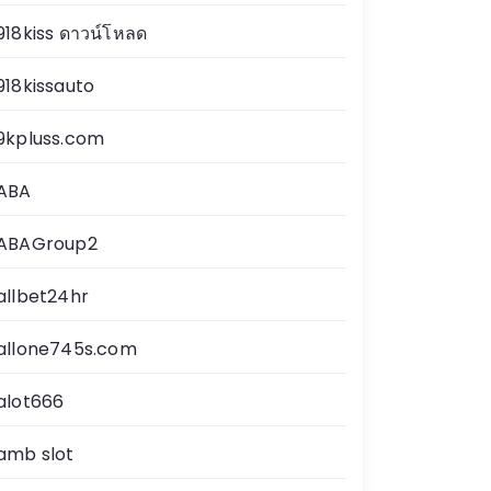
918kiss ดาวน์โหลด
918kissauto
9kpluss.com
ABA
ABAGroup2
allbet24hr
allone745s.com
alot666
amb slot