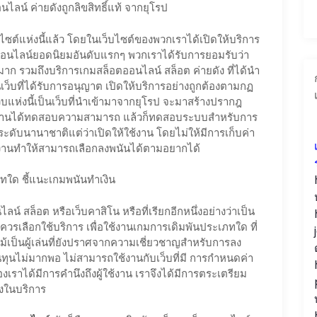
ไลน์ ค่ายดังถูกลิขสิทธิ์แท้ จากยุโรป
ว็บไซต์แห่งนี้แล้ว โดยในเว็บไซต์ของพวกเราได้เปิดให้บริการ
อตออนไลน์ยอดนิยมอันดับแรกๆ พวกเราได้รับการยอมรับว่า
งมาก รวมถึงบริการเกมสล็อตออนไลน์ สล็อต ค่ายดัง ที่ได้นำ
นเว็บที่ได้รับการอนุญาต เปิดให้บริการอย่างถูกต้องตามกฏ
บแห่งนี้เป็นเว็บที่นำเข้ามาจากยุโรป จะมาสร้างปรากฎ
ู้ใช้งานได้ทดสอบความสามารถ แล้วก็ทดสอบระบบสำหรับการ
ดับนานาชาติแต่ว่าเปิดให้ใช้งาน โดยไม่ให้มีการเก็บค่า
ช้งานทำให้สามารถเลือกลงพนันได้ตามอยากได้
:
ทใด ชี้แนะเกมพนันทำเงิน
ลน์ สล็อต หรือเว็บคาสิโน หรือที่เรียกอีกหนึ่งอย่างว่าเป็น
าควรเลือกใช้บริการ เพื่อใช้งานเกมการเดิมพันประเภทใด ที่
งแม้เป็นผู้เล่นที่ยังปราศจากความเชี่ยวชาญสำหรับการลง
งินทุนไม่มากพอ ไม่สามารถใช้งานกับเว็บที่มี การกำหนดค่า
องเราได้มีการคำนึงถึงผู้ใช้งาน เราจึงได้มีการตระเตรียม
่งในบริการ