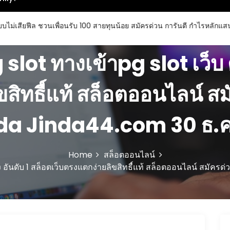
วนเพื่อนรับ 100 สายทุนน้อย สมัครด่วน การันตี กำไรหลักแสน สล็อต168
slot ทางเข้าpg slot เว็บ ต
ขสิทธื์แท้ สล็อตออนไลน์ ส
da Jinda44.com 30 ธ.ค
Home
สล็อตออนไลน์
ง อันดับ 1 สล็อตเว็บตรงแตกง่ายลิขสิทธื์แท้ สล็อตออนไลน์ สมัค