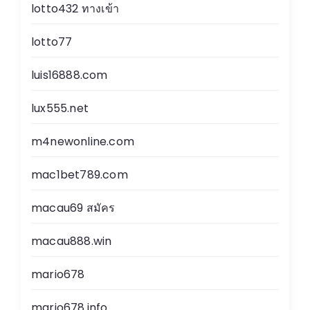
lotto432 ทางเข้า
lotto77
luis16888.com
lux555.net
m4newonline.com
mac1bet789.com
macau69 สมัคร
macau888.win
mario678
mario678.info