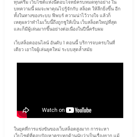
ทุนครึ้ม เว็บไซต์แห่งนี้ตอบโจทย์ครบหมดทุกอย่าง ใน
บทความนี้ ผมจะพาคุณไปรู้จักกับ สล็อต ให้ลึกยิ่งขึ้น อีก
ทั้งในทางของระบบ ฟีพบร์ ความน่าไว้วางใจ แล้วก็
เหตุผลว่าทำไมเว็บนี้ถึงถูกชูให้เป็น เว็บสล็อตใหญ่ที่สุด
และก็มีผู้เล่นมากขึ้นอย่างต่อเนื่องในปีนี้ครับผม
เว็บสล็อตออนไลน์ อันดับ 1 ตอนนี้ บริการจบครบในที่
เดียว เอาใจผู้เล่นยุคใหม่ ระบบสุดล้ำสมัย
ในยุคที่การแข่งขันของเว็บสล็อตสูงมาก การจะหา
เว็บไซต์ที่ตอบปัญหาครบทุกด้านนับว่าเป็นเรื่องยาก แม้