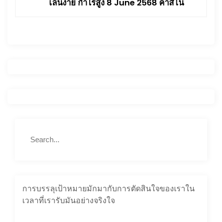
เล่นง่าย กำไรสูง 8 June 2568 คาสิโน
ว
เ
รื่
อ
ง
S
S
e
e
a
a
r
r
c
c
h
การบรรลุเป้าหมายมักมากับการตัดสินใจของเราใน
h
เวลาที่เรารับมันอย่างจริงใจ
f
o