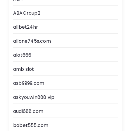
ABAGroup2
allbet24hr
allone745s.com
alot666
amb slot
asb9999.com
askyouwin888 vip
audi688.com
babet555.com