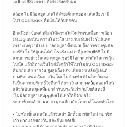
judhai168เว็บตรง ที่จริงจริงครับผม
สล็อต ไม่มีล็อคยูส เล่นได้จ่ายเต็มทุกยอด เล่นเสียเรามี
โปร Cashback คืนเงินให้กับทุกคน
อีกหนึ่งหัวข้อหลักที่ผมให้ความใส่ใจสำหรับเพื่อการเลือก
เล่นpg168เป็น ความโปร่งใส บางเว็บเล่นยังไงก็ไม่แตก
เพราะเหตุว่ามีระบบ “ล็อคยูส” ซึ่งหมายถึงการควบคุมอัล
กอริธึมไม่ให้ผู้เล่นได้กำไรจริง แต่ว่าที่ judhai168 ไม่มี
แผนการอย่างงั้นเลย ทุกยูสเซอร์มีโอกาสเท่ากันในการลุ้น
โบนัส แล้วก็ทางเว็บไซต์ยังกล้าให้โปรโมชั่น Cashback
คืนยอดเสีย รายวัน สูงสุดถึง 10% เพื่อช่วยเหลือผู้เล่นที่
บางทีอาจซวยในบางวัน โดยไม่ต้องทำเทิร์นใดๆก็ตาม
นี่เป็นความบริสุทธิ์ใจที่หาได้ยากในแวดวง
สล็อต
ออนไลน์
แล้วก็เป็นเหตุผลที่ผมกล้ารับประกันว่าเว็บไซต์แห่งนี้
“ไม่มีล็อคยูส” เล่นpg168ได้เท่าใดก็จ่ายจริง
ระบบข้างหลังบ้านมาตรฐานเดียวกับเว็บคาสิโนระดับโลก
• โปรโมชั่นแน่นวันแล้ววันเล่า อีกทั้งสมาชิกใหม่ สมาชิก
เก่า ฝากแรกของวัน และคืนยอดเสีย
• รวมเกมpg168จากทุกค่ายดัง มากกว่า 2,000 เกม