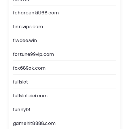
fcharoenkit168.com
finnivips.com
fiwdee.win
fortune99vip.com
fox689ok.com
fullslot
fullsloteiei.com
funny18
gamehit8888.com