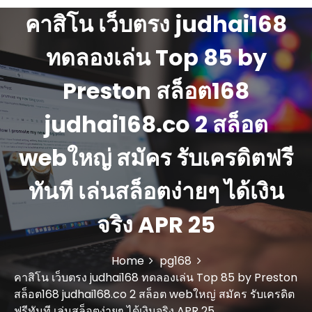
n
คาสิโน เว็บตรง judhai168
u
I
ทดลองเล่น Top 85 by
c
Preston สล็อต168
o
n
judhai168.co 2 สล็อต
webใหญ่ สมัคร รับเครดิตฟรี
ทันที เล่นสล็อตง่ายๆ ได้เงิน
จริง APR 25
Home
pg168
คาสิโน เว็บตรง judhai168 ทดลองเล่น Top 85 by Preston
สล็อต168 judhai168.co 2 สล็อต webใหญ่ สมัคร รับเครดิต
ฟรีทันที เล่นสล็อตง่ายๆ ได้เงินจริง APR 25