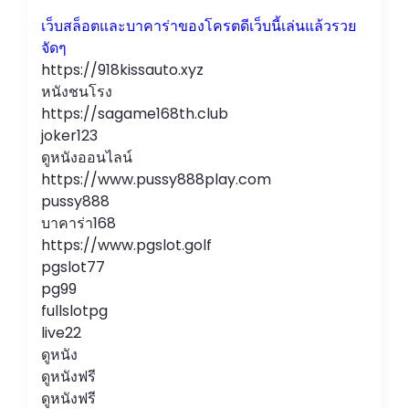
r
เว็บสล็อตและบาคาร่าของโครตดีเว็บนี้เล่นแล้วรวย
:
จัดๆ
https://918kissauto.xyz
หนังชนโรง
https://sagame168th.club
joker123
ดูหนังออนไลน์
https://www.pussy888play.com
pussy888
บาคาร่า168
https://www.pgslot.golf
pgslot77
pg99
fullslotpg
live22
ดูหนัง
ดูหนังฟรี
ดูหนังฟรี