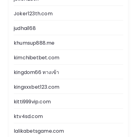
Joker123th.com
judhai168
khumsup888.me
kimchibetbet.com
kingdom66 ทางเข้า
kingxxxbet123.com
kitti999vip.com
ktv4sd.com
lalikabetsgame.com