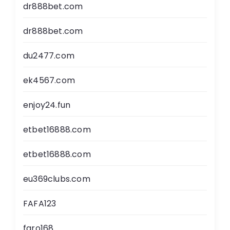
dr888bet.com
dr888bet.com
du2477.com
ek4567.com
enjoy24.fun
etbet16888.com
etbet16888.com
eu369clubs.com
FAFA123
faro168