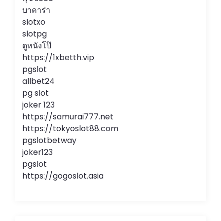
บาคาร่า
slotxo
slotpg
ดูหนังโป๊
https://1xbetth.vip
pgslot
allbet24
pg slot
joker 123
https://samurai777.net
https://tokyoslot88.com
pgslotbetway
joker123
pgslot
https://gogoslot.asia