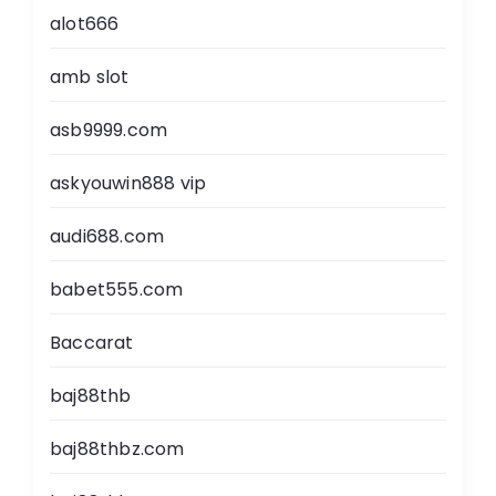
alot666
amb slot
asb9999.com
askyouwin888 vip
audi688.com
babet555.com
Baccarat
baj88thb
baj88thbz.com