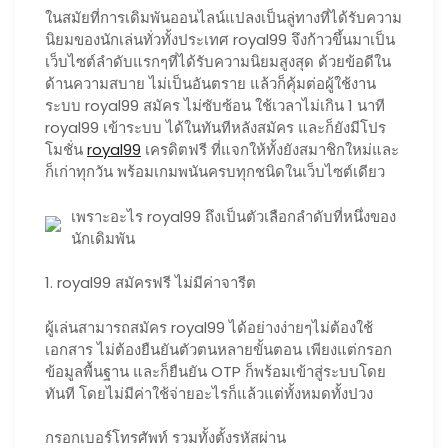
ในสมัยที่การเดิมพันออนไลน์แปลงเป็นลู่ทางที่ได้รับความ
นิยมของนักเล่นทั่วทั้งประเทศ royal99 จึงก้าวขึ้นมาเป็น
เว็บไซต์ลำดับแรกๆที่ได้รับความนิยมสูงสุด ด้วยข้อดีใน
ด้านความสบาย ไม่เป็นอันตราย แล้วก็คุ้มต่อผู้ใช้งาน
ระบบ royal99 สมัคร ไม่ซับซ้อน ใช้เวลาไม่เกิน 1 นาที
royal99 เข้าระบบ ได้ในทันทีหลังสมัคร และก็ยังมีโปร
โมชั่น
royal99
เครดิตฟรี ที่แจกให้ทั้งยังสมาชิกใหม่และ
ก็เก่าทุกวัน พร้อมเกมพนันครบทุกชนิดในเว็บไซต์เดียว
เพราะอะไร royal99 ถึงเป็นตัวเลือกลำดับที่หนึ่งของ
นักเดิมพัน
1. royal99 สมัครฟรี ไม่มีค่าจารีต
ผู้เล่นสามารถสมัคร royal99 ได้อย่างง่ายๆไม่ต้องใช้
เอกสาร ไม่ต้องยืนยันตัวตนหลายขั้นตอน เพียงแต่กรอก
ข้อมูลพื้นฐาน และก็ยืนยัน OTP ก็พร้อมเข้าสู่ระบบโดย
ทันที โดยไม่มีค่าใช้จ่ายอะไรก็แล้วแต่ทั้งหมดทั้งปวง
กรอกเบอร์โทรศัพท์ รวมทั้งตั้งรหัสผ่าน