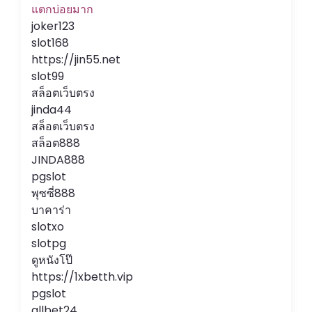
แตกบ่อยมาก
joker123
slot168
https://jin55.net
slot99
สล็อตเว็บตรง
jinda44
สล็อตเว็บตรง
สล็อต888
JINDA888
pgslot
พุซซี่888
บาคาร่า
slotxo
slotpg
ดูหนังโป๊
https://1xbetth.vip
pgslot
allbet24