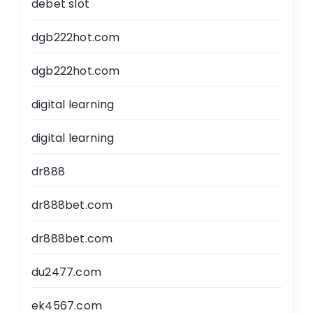
debet slot
dgb222hot.com
dgb222hot.com
digital learning
digital learning
dr888
dr888bet.com
dr888bet.com
du2477.com
ek4567.com