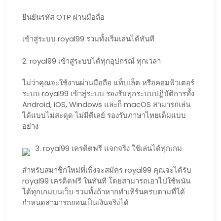
ยืนยันรหัส OTP ผ่านมือถือ
เข้าสู่ระบบ royal99 รวมทั้งเริ่มเล่นได้ทันที
2. royal99 เข้าสู่ระบบได้ทุกอุปกรณ์ ทุกเวลา
ไม่ว่าคุณจะใช้งานผ่านมือถือ แท็บเล็ต หรือคอมพิวเตอร์
ระบบ royal99 เข้าสู่ระบบ รองรับทุกระบบปฏิบัติการทั้ง
Android, iOS, Windows และก็ macOS สามารถเล่น
ได้แบบไม่สะดุด ไม่มีดีเลย์ รองรับภาษาไทยเต็มแบบ
อย่าง
3. royal99 เครดิตฟรี แจกจริง ใช้เล่นได้ทุกเกม
สำหรับสมาชิกใหม่ที่เพิ่งจะสมัคร royal99 คุณจะได้รับ
royal99 เครดิตฟรี ในทันที โดยสามารถเอาไปใช้พนัน
ได้ทุกเกมบนเว็บ รวมทั้งถ้าหากทำเทิร์นครบตามที่ได้
กำหนดสามารถถอนเป็นเงินจริงได้