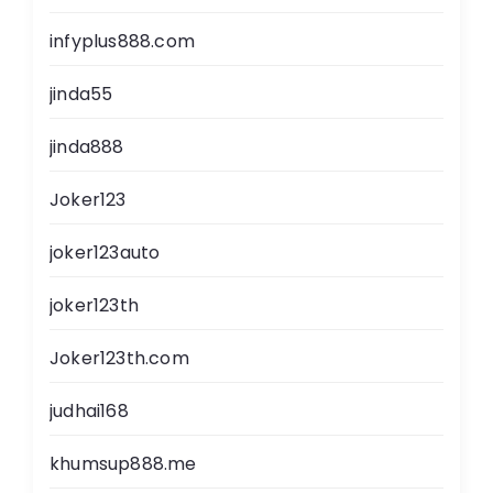
infyplus888.com
jinda55
jinda888
Joker123
joker123auto
joker123th
Joker123th.com
judhai168
khumsup888.me