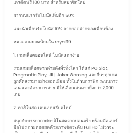
เครดิตฟรี 100 บาท สำหรับสมาชิกใหม่
ฝากหนแรกรับโบนัสเพิ่มอีก 50%
แนะนำเพื่อนรับโบนัส 10% จากยอดฝากของเพื่อนพ้อง
หมวดเกมยอดนิยมใน royal99
1. เกมสล็อตออนไลน์ โบนัสแตกง่าย
รวมเกมสล็อตจากค่ายดังทั่วทั้งโลก ได้แก่ PG Slot,
Pragmatic Play, JILI, Joker Gaming และอื่นๆทุกเกม
ถูกคัดสรรมาอย่างยอดเยี่ยม ทั้งในด้านกราฟิก ระบบการ
เล่น และอัตราการจ่าย มีให้เลือกเล่นมากยิ่งกว่า 2,000
เกม
2. คาสิโนสด เล่นแบบเรียลไทม์
สนุกกับบรรยากาศคาสิโนสดจากบ่อนจริง พร้อมดีลเลอร์
มือโปร ถ่ายทอดสดด้วยภาพชัดระดับ Full HD ไม่ว่าจะ