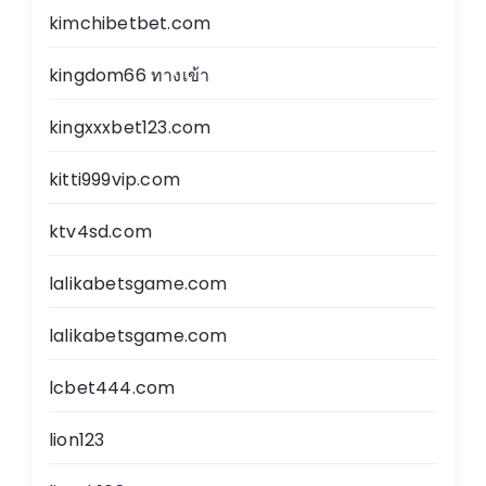
kimchibetbet.com
kingdom66 ทางเข้า
kingxxxbet123.com
kitti999vip.com
ktv4sd.com
lalikabetsgame.com
lalikabetsgame.com
lcbet444.com
lion123