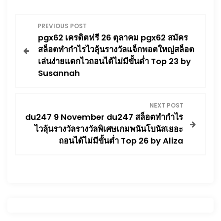
แ
PREVIOUS POST
pgx62 เครดิตฟรี 26 ตุลาคม pgx62 สมัคร
น
สล็อตทำกำไรไวลุ้นรางวัลแจ็กพอตใหญ่สล็อต
เล่นง่ายแตกไวถอนได้ไม่มีขั้นต่ำ Top 23 by
ะ
Susannah
แ
NEXT POST
น
du247 9 November du247 สล็อตทำกำไร
ไวลุ้นรางวัลรางวัลพิเศษเกมพนันโบนัสเยอะ
ว
ถอนได้ไม่มีขั้นต่ำ Top 26 by Aliza
เ
รื่
อ