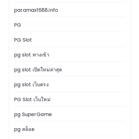
paramax1688.info
PG
PG Slot
pg slot ทางเข้า
pg slot เปิดใหม่ล่าสุด
pg slot เว็บตรง
PG Slot เว็บใหม่
pg SuperGame
pg สล็อต