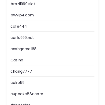
brazil999 slot
bwvip4.com
cafe444
carlo999.net
cashgame168
Casino
chang7777
coke55
cupcake88x.com