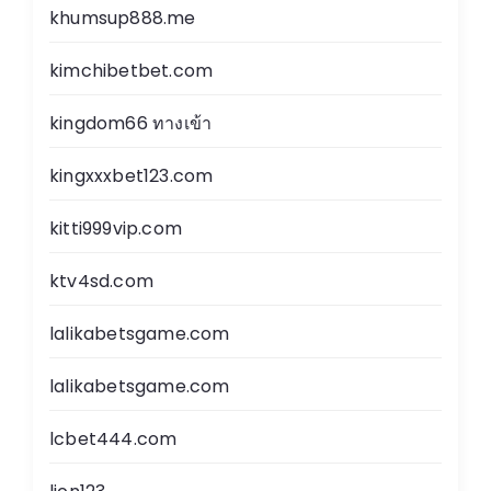
khumsup888.me
kimchibetbet.com
kingdom66 ทางเข้า
kingxxxbet123.com
kitti999vip.com
ktv4sd.com
lalikabetsgame.com
lalikabetsgame.com
lcbet444.com