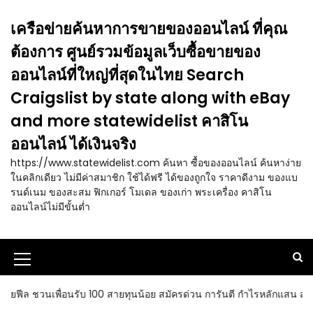
S
k
เครือข่ายค้นหาการขายของออนไลน์ ที่คุณ
i
ต้องการ ศูนย์รวมข้อมูลเว็บซื้อขายของ
p
t
ออนไลน์ที่ใหญ่ที่สุดในไทย Search
o
Craigslist by state along with eBay
c
o
and more statewidelist คาสิโน
n
ออนไลน์ ได้เงินจริง
t
e
https://www.statewidelist.com ค้นหา ซื้อของออนไลน์ ค้นหาง่าย
n
ในคลิกเดียว ไม่มีค่าสมาชิก ใช้ได้ฟรี ได้ของถูกใจ ราคาดีงาม ของแบ
t
รนด์เนม ของสะสม ฟิกเกอร์ โมเดล ของเก่า พระเครื่อง คาสิโน
ออนไลน์ไม่มีขั้นต่ำ
M
e
นรับ 100 สายทุนน้อย สมัครด่วน การันตี กำไรหลักแสน สล็อต168 เข้าใ