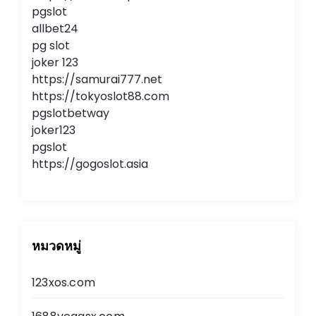
pgslot
allbet24
pg slot
joker 123
https://samurai777.net
https://tokyoslot88.com
pgslotbetway
joker123
pgslot
https://gogoslot.asia
หมวดหมู่
123xos.com