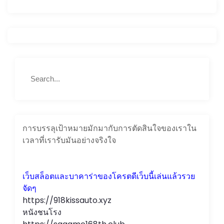
รื่
อ
ง
S
S
e
e
a
a
r
r
c
c
h
การบรรลุเป้าหมายมักมากับการตัดสินใจของเราใน
h
เวลาที่เรารับมันอย่างจริงใจ
f
o
r
เว็บสล็อตและบาคาร่าของโครตดีเว็บนี้เล่นแล้วรวย
:
จัดๆ
https://918kissauto.xyz
หนังชนโรง