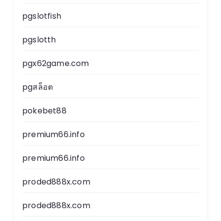
pgslotfish
pgslotth
pgx62game.com
pgสล็อต
pokebet88
premium66.info
premium66.info
proded888x.com
proded888x.com