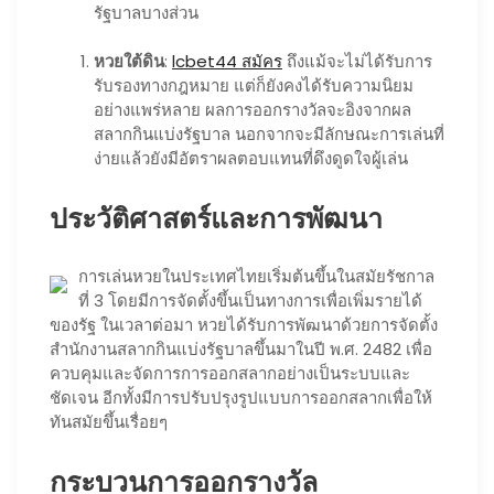
รัฐบาลบางส่วน
หวยใต้ดิน
:
lcbet44 สมัคร
ถึงแม้จะไม่ได้รับการ
รับรองทางกฎหมาย แต่ก็ยังคงได้รับความนิยม
อย่างแพร่หลาย ผลการออกรางวัลจะอิงจากผล
สลากกินแบ่งรัฐบาล นอกจากจะมีลักษณะการเล่นที่
ง่ายแล้วยังมีอัตราผลตอบแทนที่ดึงดูดใจผู้เล่น
ประวัติศาสตร์และการพัฒนา
การเล่นหวยในประเทศไทยเริ่มต้นขึ้นในสมัยรัชกาล
ที่ 3 โดยมีการจัดตั้งขึ้นเป็นทางการเพื่อเพิ่มรายได้
ของรัฐ ในเวลาต่อมา หวยได้รับการพัฒนาด้วยการจัดตั้ง
สำนักงานสลากกินแบ่งรัฐบาลขึ้นมาในปี พ.ศ. 2482 เพื่อ
ควบคุมและจัดการการออกสลากอย่างเป็นระบบและ
ชัดเจน อีกทั้งมีการปรับปรุงรูปแบบการออกสลากเพื่อให้
ทันสมัยขึ้นเรื่อยๆ
กระบวนการออกรางวัล