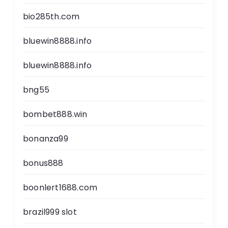
bio285th.com
bluewin8888.info
bluewin8888.info
bng55
bombet888.win
bonanza99
bonus888
boonlert1688.com
brazil999 slot