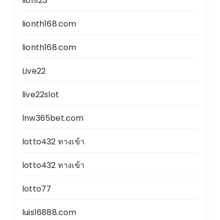
lion123
lionth168.com
lionth168.com
Live22
live22slot
lnw365bet.com
lotto432 ทางเข้า
lotto432 ทางเข้า
lotto77
luis16888.com