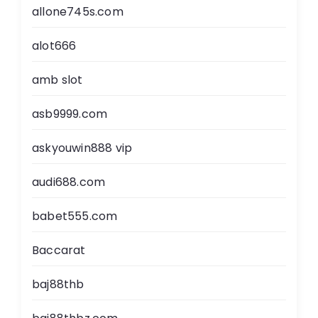
allone745s.com
alot666
amb slot
asb9999.com
askyouwin888 vip
audi688.com
babet555.com
Baccarat
baj88thb