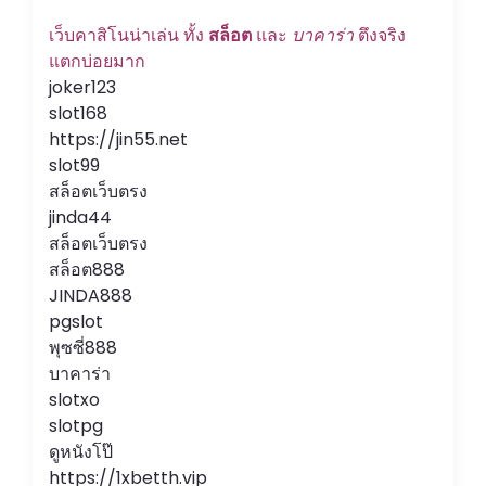
เว็บคาสิโนน่าเล่น ทั้ง
สล็อต
และ
บาคาร่า
ตึงจริง
แตกบ่อยมาก
joker123
slot168
https://jin55.net
slot99
สล็อตเว็บตรง
jinda44
สล็อตเว็บตรง
สล็อต888
JINDA888
pgslot
พุซซี่888
บาคาร่า
slotxo
slotpg
ดูหนังโป๊
https://1xbetth.vip