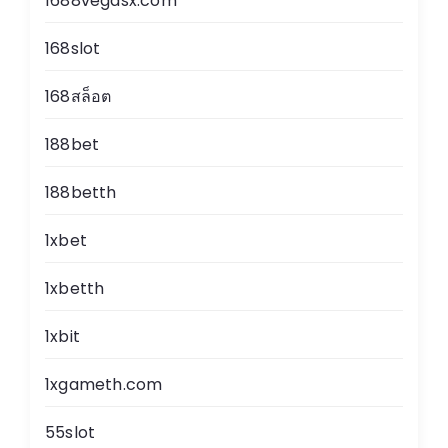
1688vegasx.com
168slot
168สล็อต
188bet
188betth
1xbet
1xbetth
1xbit
1xgameth.com
55slot